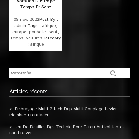
Voitures D Europe
Temps Pr Sent
09 nov, 2022
Post By :
admin
Tags :
afrique
,
europe
,
poubelle
,
sent
,
temps
,
voitures
Category
:
afrique
Articles récents
Embrayage Multi 2-fach Dnp Multi-Couplage Levier
Plombier Frontlader
Jeu De Douilles Bgs Technic Pour Ecrou Antivol Jantes
Land Rover