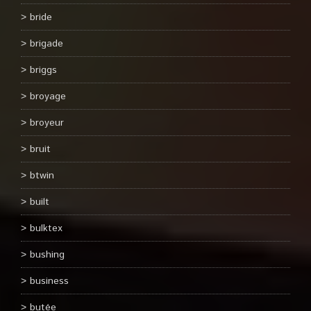
bride
brigade
briggs
broyage
broyeur
bruit
btwin
built
bulktex
bushing
business
butée