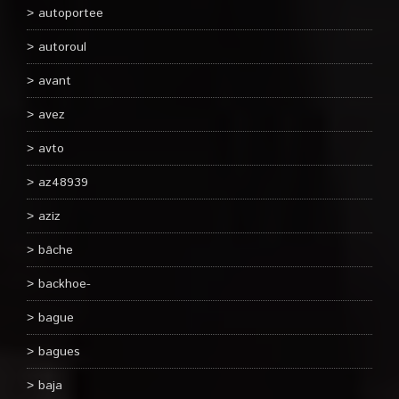
autoportee
autoroul
avant
avez
avto
az48939
aziz
bâche
backhoe-
bague
bagues
baja