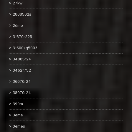
27kw
2808502s
2ème
31570r225
31600zg5003
34085r24
3462f752
36070r24
38070r24
399m
3ème
3èmes