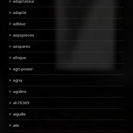
adaptateur
adapté
adblue
aepspieces
aespares
afrique
agri-power
agria
agriline
ah76369
aiguille
aile