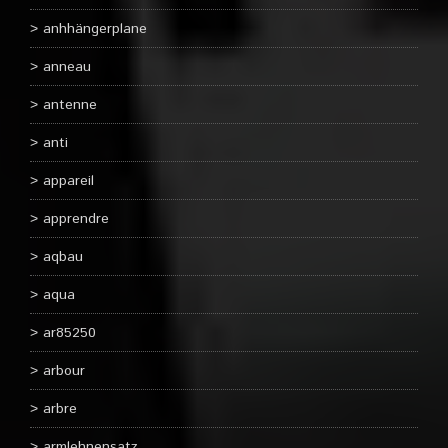
anhhängerplane
anneau
antenne
anti
appareil
apprendre
aqbau
aqua
ar85250
arbour
arbre
armlehnensatz