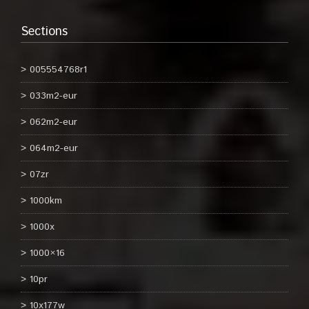
Sections
005554768r1
033m2-eur
062m2-eur
064m2-eur
07zr
1000km
1000x
1000×16
10pr
10x177w