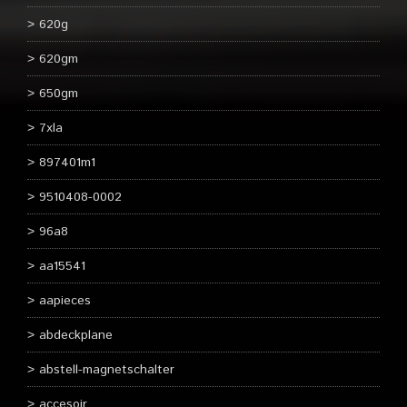
620g
620gm
650gm
7xla
897401m1
9510408-0002
96a8
aa15541
aapieces
abdeckplane
abstell-magnetschalter
accesoir