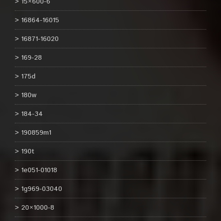
15×600-6
16864-16015
16871-16020
169-28
175d
180w
184-34
190859m1
190t
1e051-01018
1g969-03040
20×1000-8