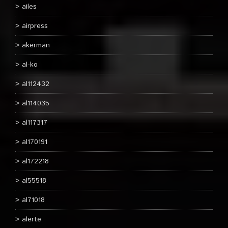
ailes
airpress
akerman
al-ko
al112432
al114035
al117317
al170191
al172218
al55518
al71018
alerte