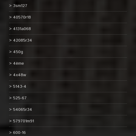
3sm127
40570r18
4131a068
42085r34
450g
4ème
4x48w
5143-4
525-67
54065r34
579701m91
600-16