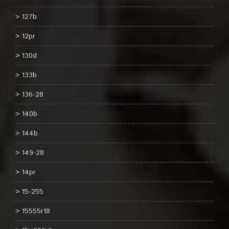
127b
12pr
130d
133b
136-28
140b
144b
149-28
14pr
15-255
15555r18