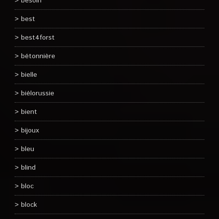
besoin
best
best4forst
bétonnière
bielle
biélorussie
bient
bijoux
bleu
blind
bloc
block