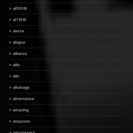
al55518
al71018
alerte
aliapur
alliance
allis
allo
allumage
alternateur
amazing
amazone
amortisseur