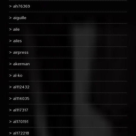
ah76369
aiguille
aile
ailes
airpress
akerman
al-ko
al112432
al114035
al117317
al170191
al172218