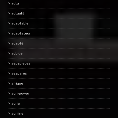
actu
actualit
adaptable
adaptateur
adapté
adblue
aepspieces
aespares
afrique
agri-power
agria
agriline