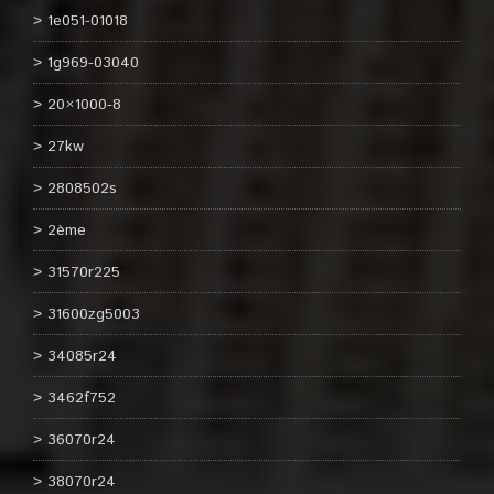
1e051-01018
1g969-03040
20×1000-8
27kw
2808502s
2ème
31570r225
31600zg5003
34085r24
3462f752
36070r24
38070r24