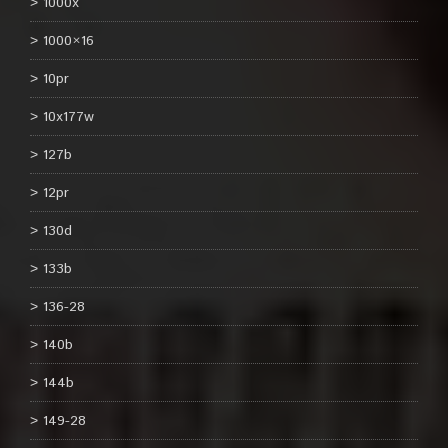
1000x
1000×16
10pr
10x177w
127b
12pr
130d
133b
136-28
140b
144b
149-28