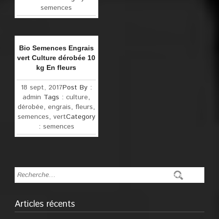
semences
Bio Semences Engrais
vert Culture dérobée 10
kg En fleurs
18 sept, 2017
Post By :
admin
Tags :
culture
,
dérobée
,
engrais
,
fleurs
,
semences
,
vert
Category
:
semences
Articles récents