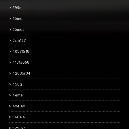
399m
3ème
3èmes
3sm127
40570r18
4131a068
42085r34
450g
4ème
4x48w
5143-4
525-67