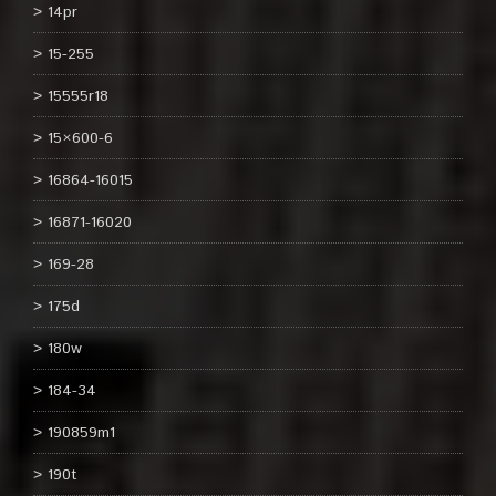
14pr
15-255
15555r18
15×600-6
16864-16015
16871-16020
169-28
175d
180w
184-34
190859m1
190t