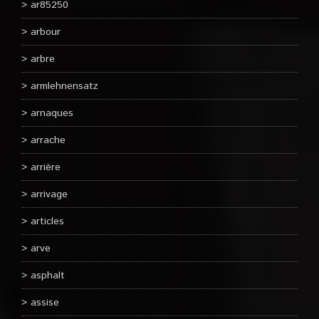
ar85250
arbour
arbre
armlehnensatz
arnaques
arrache
arrière
arrivage
articles
arve
asphalt
assise