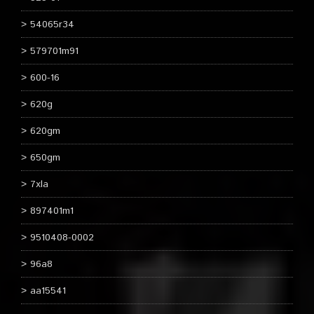
54065r34
579701m91
600-16
620g
620gm
650gm
7xla
897401m1
9510408-0002
96a8
aa15541