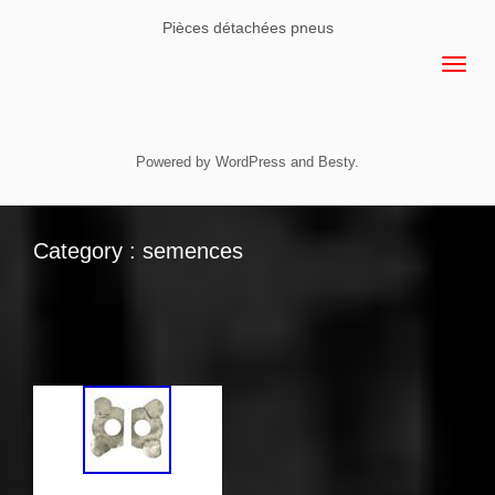
Pièces détachées pneus
Powered by
WordPress
and
Besty
.
Category : semences