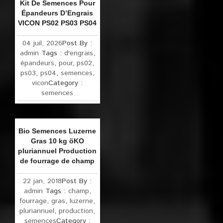
Kit De Semences Pour
Épandeurs D’Engrais
VICON PS02 PS03 PS04
04 juil, 2026
Post By :
admin
Tags :
d'engrais
,
épandeurs
,
pour
,
ps02
,
ps03
,
ps04
,
semences
,
vicon
Category :
semences
Bio Semences Luzerne
Gras 10 kg öKO
pluriannuel Production
de fourrage de champ
22 jan, 2018
Post By :
admin
Tags :
champ
,
fourrage
,
gras
,
luzerne
,
pluriannuel
,
production
,
semences
Category :