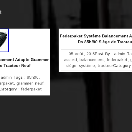
t
Federpaket Système Balancement A
Ds 85h/90 Siège de Tracteu
05 août, 2018
Post By :
admin
Ta
assorti
,
balancement
,
federpaket
,
ncement Adapte Grammer
siège
,
système
,
tracteur
Category
e Tracteur Neuf
:
admin
Tags :
85h90
,
erpaket
,
grammer
,
neuf
,
Category :
federpaket