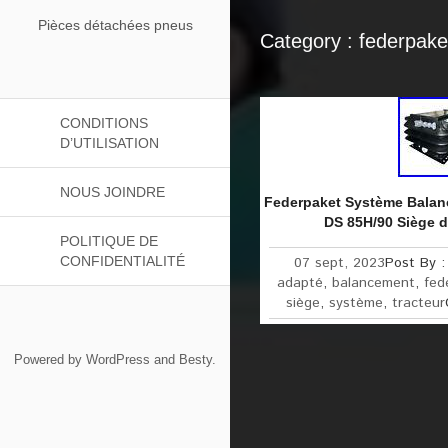
Pièces détachées pneus
Category : federpake
CONDITIONS
D’UTILISATION
NOUS JOINDRE
Federpaket Système Bala
DS 85H/90 Siège d
POLITIQUE DE
CONFIDENTIALITÉ
07 sept, 2023
Post By 
adapté
,
balancement
,
fed
siège
,
système
,
tracteur
Powered by
WordPress
and
Besty
.