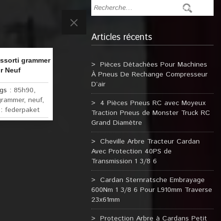
Articles récents
ssorti grammer
Pièces Détachées Pour Machines
r Neuf
À Pneus De Rechange Compresseur
D’air
gs :
85h90
,
grammer
,
neuf
,
4 Pièces Pneus RC avec Moyeux
 :
federpaket
Traction Pneus de Monster Truck RC
Grand Diamètre
Cheville Arbre Tracteur Cardan
Avec Protection 40PS de
Transmission 1 3/8 6
Cardan Sternratsche Embrayage
600Nm 1 3/8 6 Pour L910mm Traverse
23x61mm
Protection Arbre à Cardans Petit