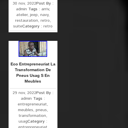
30 nov, 2022
Post By :
admin
Tags :
arriv
,
atelier
,
jeep
,
navy
,
restauration
,
retro
,
suite
Category :
retro
Eco Entrepreneuriat La
Transformation De
Pneus Usag S En
Meubles
29 nov, 2022
Post By :
admin
Tags :
entrepreneuriat
,
meubles
,
pneus
,
transformation
,
usag
Category :
entrepreneuriat