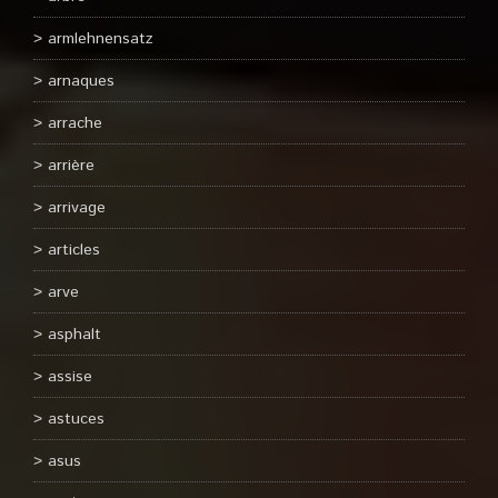
armlehnensatz
arnaques
arrache
arrière
arrivage
articles
arve
asphalt
assise
astuces
asus