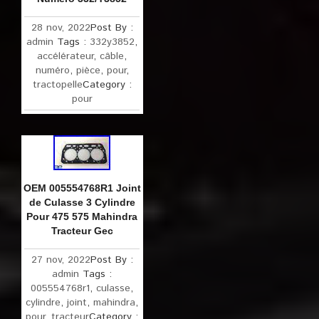
28 nov, 2022
Post By :
admin
Tags :
332y3852
,
accélérateur
,
câble
,
numéro
,
pièce
,
pour
,
tractopelle
Category :
pour
OEM 005554768R1 Joint
de Culasse 3 Cylindre
Pour 475 575 Mahindra
Tracteur Gec
27 nov, 2022
Post By :
admin
Tags :
005554768r1
,
culasse
,
cylindre
,
joint
,
mahindra
,
pour
,
tracteur
Category :