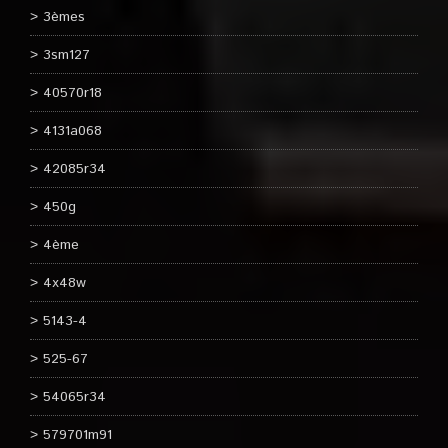
3èmes
3sm127
40570r18
4131a068
42085r34
450g
4ème
4x48w
5143-4
525-67
54065r34
579701m91