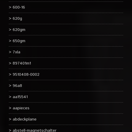
600-16
620g
620gm
650gm
7xla
897401m1
9510408-0002
96a8
aa15541
aapieces
abdeckplane
abstell-magnetschalter