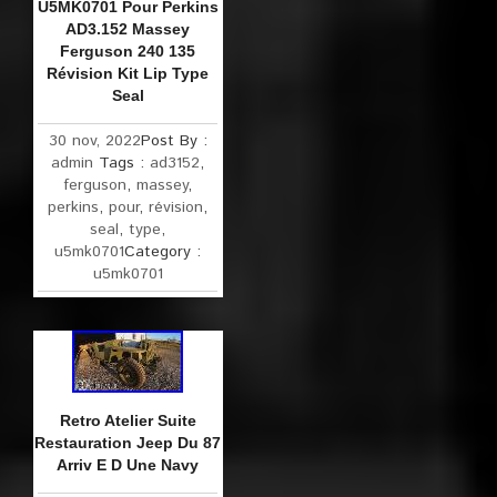
U5MK0701 Pour Perkins
AD3.152 Massey
Ferguson 240 135
Révision Kit Lip Type
Seal
30 nov, 2022
Post By :
admin
Tags :
ad3152
,
ferguson
,
massey
,
perkins
,
pour
,
révision
,
seal
,
type
,
u5mk0701
Category :
u5mk0701
Retro Atelier Suite
Restauration Jeep Du 87
Arriv E D Une Navy