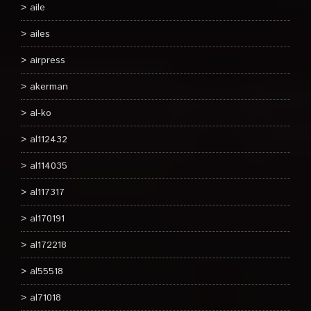
aile
ailes
airpress
akerman
al-ko
al112432
al114035
al117317
al170191
al172218
al55518
al71018