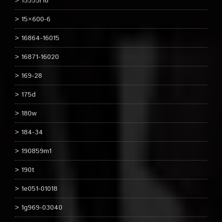
15555r18
15×600-6
16864-16015
16871-16020
169-28
175d
180w
184-34
190859m1
190t
1e051-01018
1g969-03040