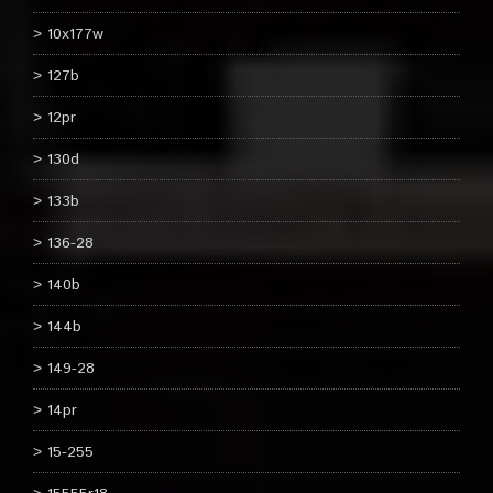
10x177w
127b
12pr
130d
133b
136-28
140b
144b
149-28
14pr
15-255