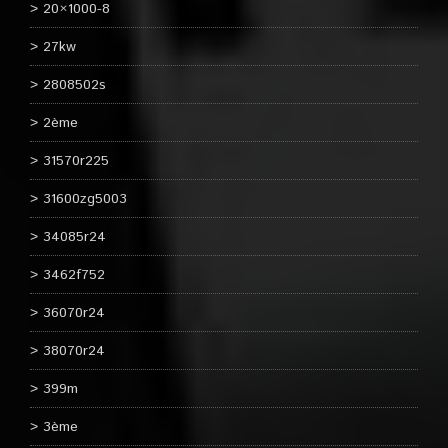
20×1000-8
27kw
2808502s
2ème
31570r225
31600zg5003
34085r24
3462f752
36070r24
38070r24
399m
3ème