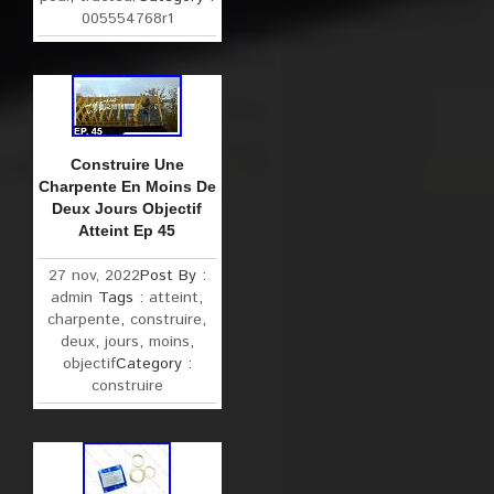
005554768r1
Construire Une
Charpente En Moins De
Deux Jours Objectif
Atteint Ep 45
27 nov, 2022
Post By :
admin
Tags :
atteint
,
charpente
,
construire
,
deux
,
jours
,
moins
,
objectif
Category :
construire