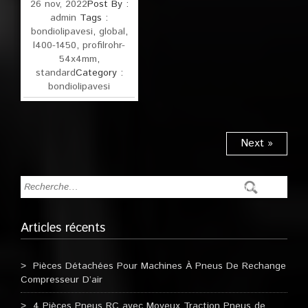
26 nov, 2022
Post By :
admin
Tags :
bondiolipavesi
,
global
,
l400-1450
,
profilrohr-
54x4mm
,
standard
Category :
bondiolipavesi
Next »
Articles récents
Pièces Détachées Pour Machines À Pneus De Rechange
Compresseur D’air
4 Pièces Pneus RC avec Moyeux Traction Pneus de