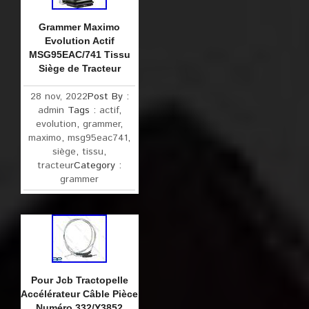
Grammer Maximo
Evolution Actif
MSG95EAC/741 Tissu
Siège de Tracteur
28 nov, 2022
Post By :
admin
Tags :
actif
,
evolution
,
grammer
,
maximo
,
msg95eac741
,
siège
,
tissu
,
tracteur
Category :
grammer
Pour Jcb Tractopelle
Accélérateur Câble Pièce
Numéro 332/Y3852