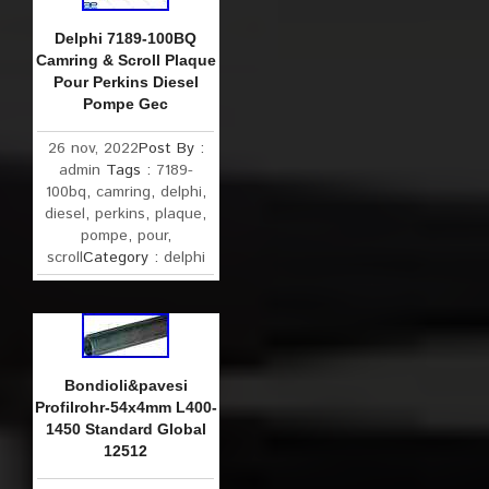
Delphi 7189-100BQ
Camring & Scroll Plaque
Pour Perkins Diesel
Pompe Gec
26 nov, 2022
Post By :
admin
Tags :
7189-
100bq
,
camring
,
delphi
,
diesel
,
perkins
,
plaque
,
pompe
,
pour
,
scroll
Category :
delphi
Bondioli&pavesi
Profilrohr-54x4mm L400-
1450 Standard Global
12512