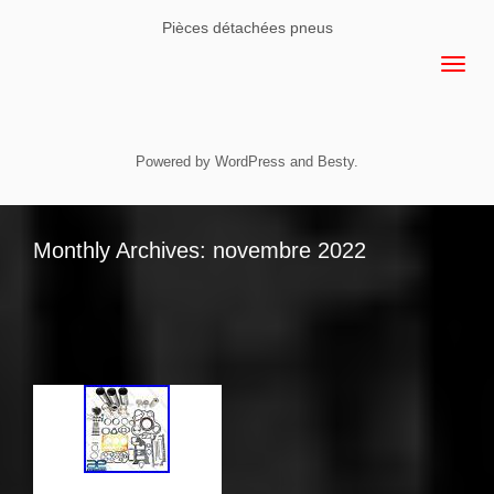
Pièces détachées pneus
Powered by
WordPress
and
Besty
.
Monthly Archives: novembre 2022