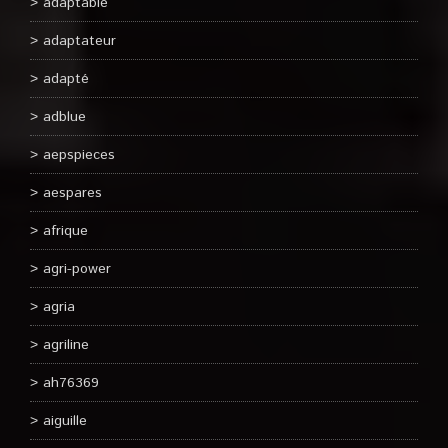
adaptable
adaptateur
adapté
adblue
aepspieces
aespares
afrique
agri-power
agria
agriline
ah76369
aiguille