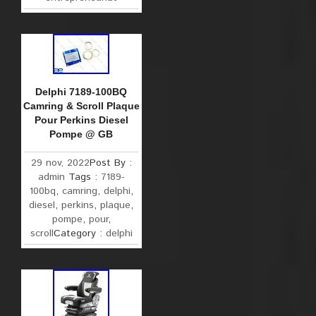
Delphi 7189-100BQ
Camring & Scroll Plaque
Pour Perkins Diesel
Pompe @ GB
29 nov, 2022
Post By :
admin
Tags :
7189-
100bq
,
camring
,
delphi
,
diesel
,
perkins
,
plaque
,
pompe
,
pour
,
scroll
Category :
delphi