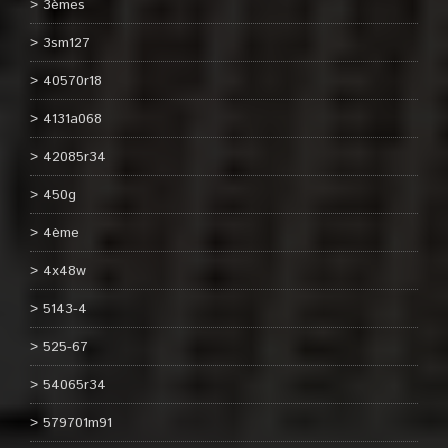
3èmes
3sm127
40570r18
4131a068
42085r34
450g
4ème
4x48w
5143-4
525-67
54065r34
579701m91