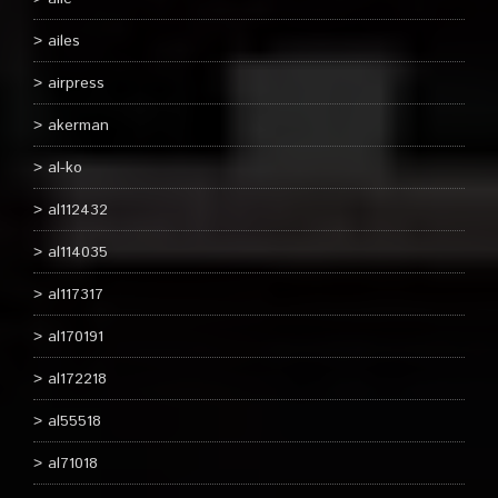
ailes
airpress
akerman
al-ko
al112432
al114035
al117317
al170191
al172218
al55518
al71018