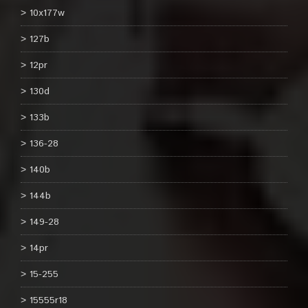
10x177w
127b
12pr
130d
133b
136-28
140b
144b
149-28
14pr
15-255
15555r18