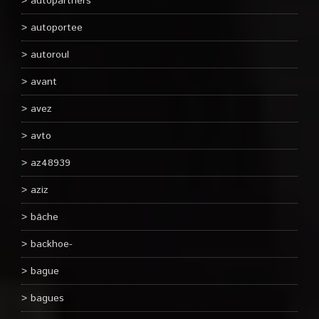
autopartners
autoportee
autoroul
avant
avez
avto
az48939
aziz
bâche
backhoe-
bague
bagues