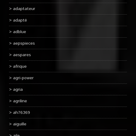
adaptateur
adapté
adblue
aepspieces
aespares
afrique
agri-power
agria
agriline
ah76369
aiguille
aile