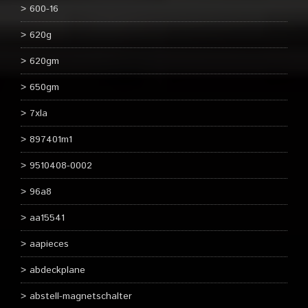
600-16
620g
620gm
650gm
7xla
897401m1
9510408-0002
96a8
aa15541
aapieces
abdeckplane
abstell-magnetschalter