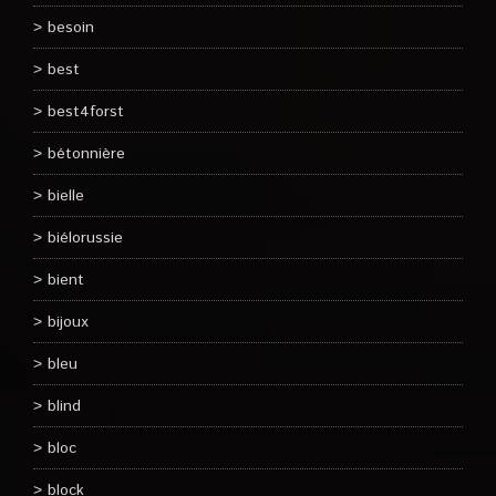
besoin
best
best4forst
bétonnière
bielle
biélorussie
bient
bijoux
bleu
blind
bloc
block