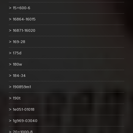
15×600-6
16864-16015
16871-16020
169-28
175d
180w
184-34
190859m1
190t
1e051-01018
1g969-03040
20×1000-8