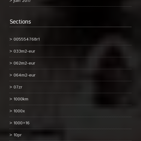
juin 2017
Sections
005554768r1
033m2-eur
062m2-eur
064m2-eur
07zr
1000km
1000x
1000×16
10pr