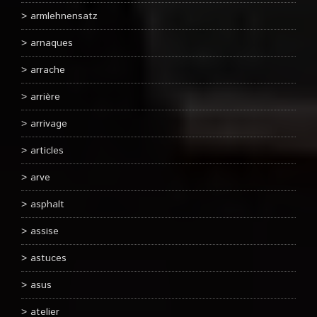
armlehnensatz
arnaques
arrache
arrière
arrivage
articles
arve
asphalt
assise
astuces
asus
atelier