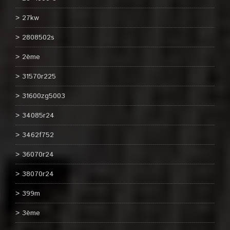
27kw
2808502s
2ème
31570r225
31600zg5003
34085r24
3462f752
36070r24
38070r24
399m
3ème