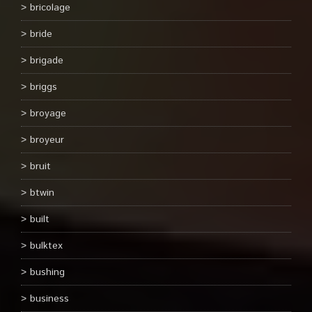
bricolage
bride
brigade
briggs
broyage
broyeur
bruit
btwin
built
bulktex
bushing
business