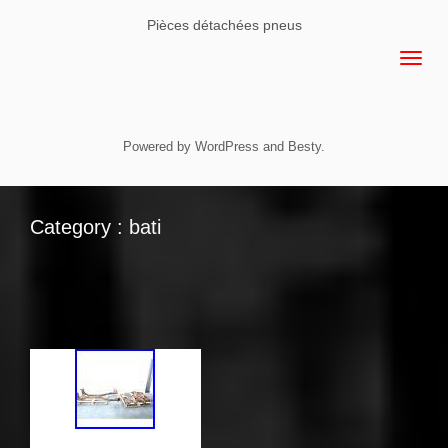
Pièces détachées pneus
Powered by
WordPress
and
Besty
.
Category : bati