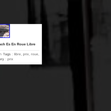
Tach Es En Roue Libre
n
Tags :
libre
,
prix
,
roue
,
ory :
prix