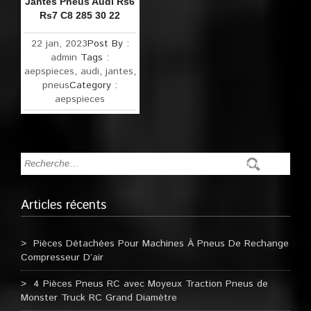
Jantes Pneus Audi Rs6
Rs7 C8 285 30 22
22 jan, 2023
Post By :
admin
Tags :
aepspieces
,
audi
,
jantes
,
pneus
Category :
aepspieces
Articles récents
Pièces Détachées Pour Machines À Pneus De Rechange
Compresseur D’air
4 Pièces Pneus RC avec Moyeux Traction Pneus de
Monster Truck RC Grand Diamètre