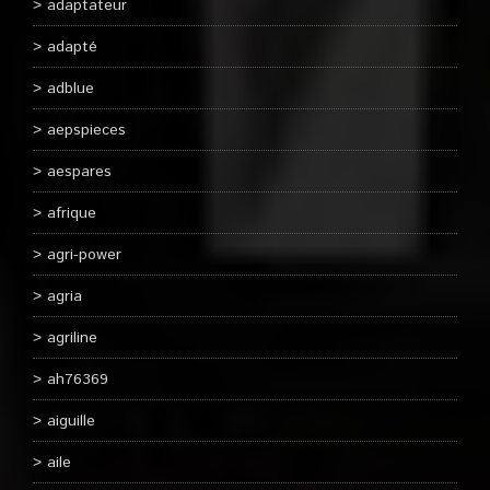
adaptateur
adapté
adblue
aepspieces
aespares
afrique
agri-power
agria
agriline
ah76369
aiguille
aile