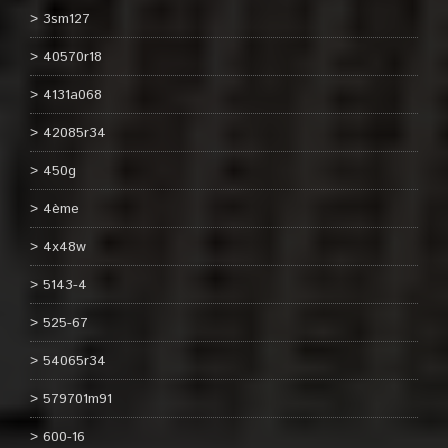
3sm127
40570r18
4131a068
42085r34
450g
4ème
4x48w
5143-4
525-67
54065r34
579701m91
600-16