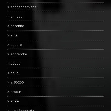
anhhängerplane
anneau
antenne
anti
appareil
apprendre
aqbau
aqua
ar85250
arbour
arbre
armlehnensatz