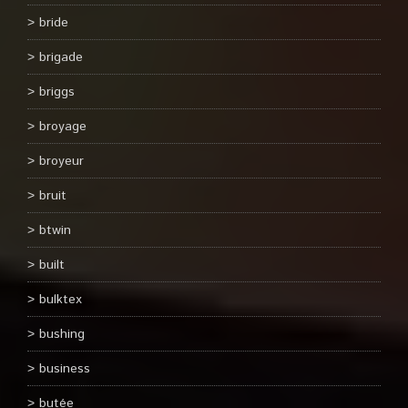
bride
brigade
briggs
broyage
broyeur
bruit
btwin
built
bulktex
bushing
business
butée