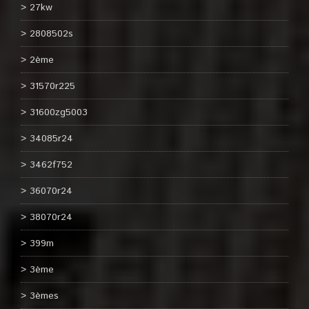
27kw
2808502s
2ème
31570r225
31600zg5003
34085r24
3462f752
36070r24
38070r24
399m
3ème
3èmes