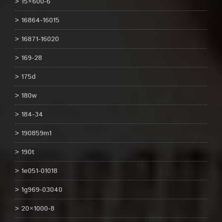
15×600-6
16864-16015
16871-16020
169-28
175d
180w
184-34
190859m1
190t
1e051-01018
1g969-03040
20×1000-8