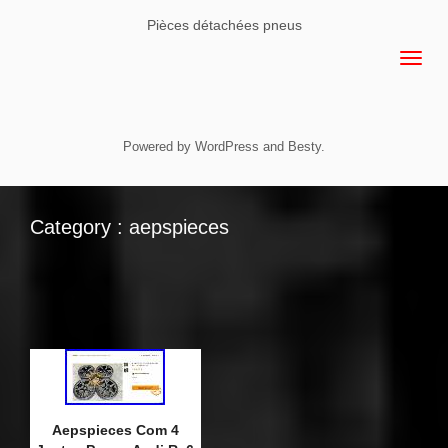
Pièces détachées pneus
Powered by
WordPress
and
Besty
.
Category : aepspieces
Aepspieces Com 4