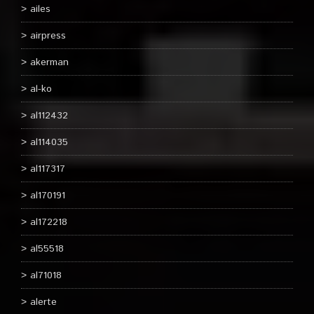
ailes
airpress
akerman
al-ko
al112432
al114035
al117317
al170191
al172218
al55518
al71018
alerte