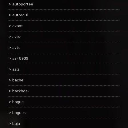
autoportee
autoroul
avant
avez
avto
az48939
aziz
bâche
backhoe-
bague
bagues
baja