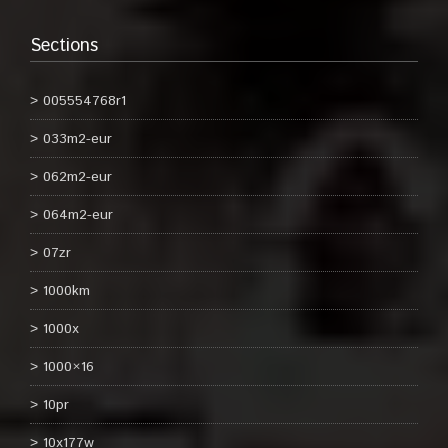
Sections
005554768r1
033m2-eur
062m2-eur
064m2-eur
07zr
1000km
1000x
1000×16
10pr
10x177w