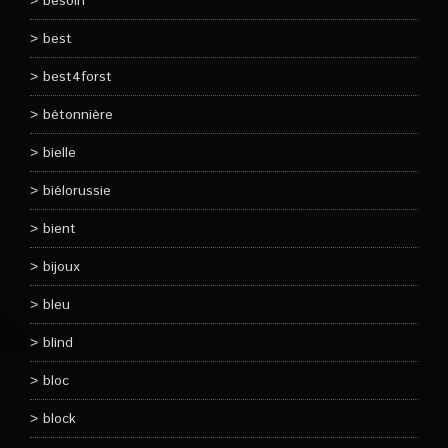
besoin
best
best4forst
bétonnière
bielle
biélorussie
bient
bijoux
bleu
blind
bloc
block