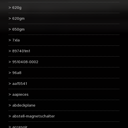
620g
620gm
650gm
7xla
897401m1
9510408-0002
96a8
aa15541
aapieces
abdeckplane
abstell-magnetschalter
accesoir