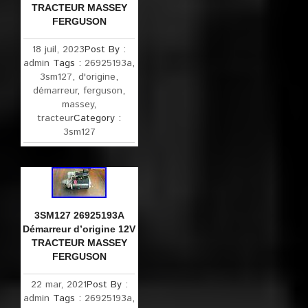
TRACTEUR MASSEY
FERGUSON
18 juil, 2023
Post By :
admin
Tags :
26925193a
,
3sm127
,
d'origine
,
démarreur
,
ferguson
,
massey
,
tracteur
Category :
3sm127
3SM127 26925193A
Démarreur d’origine 12V
TRACTEUR MASSEY
FERGUSON
22 mar, 2021
Post By :
admin
Tags :
26925193a
,