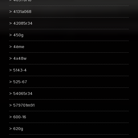
40570r18
4131a068
42085r34
450g
4ème
4x48w
5143-4
525-67
54065r34
579701m91
600-16
620g