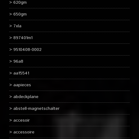
620gm
650gm
7xla
897401m1
9510408-0002
96a8
aa15541
aapieces
abdeckplane
abstell-magnetschalter
accesoir
accessoire