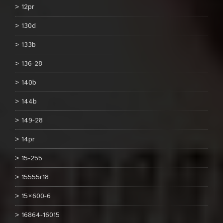
12pr
130d
133b
136-28
140b
144b
149-28
14pr
15-255
15555r18
15×600-6
16864-16015