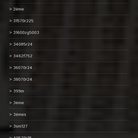
2ème
31570r225
31600zg5003
34085r24
3462f752
36070r24
38070r24
399m
3ème
3èmes
3sm127