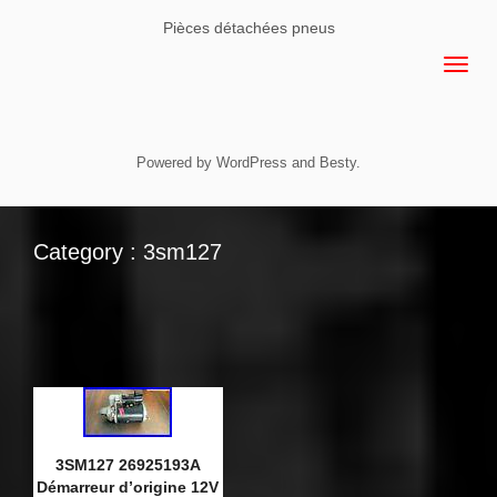
Pièces détachées pneus
Powered by
WordPress
and
Besty
.
Category : 3sm127
3SM127 26925193A
Démarreur d’origine 12V