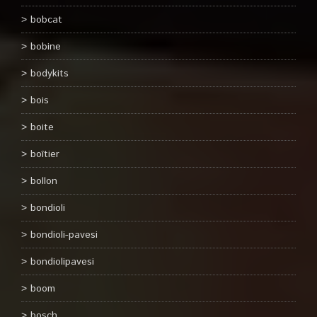
bobcat
bobine
bodykits
bois
boite
boîtier
bollon
bondioli
bondioli-pavesi
bondiolipavesi
boom
bosch