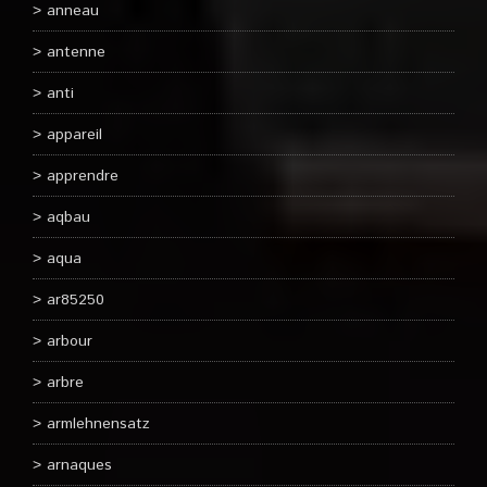
anneau
antenne
anti
appareil
apprendre
aqbau
aqua
ar85250
arbour
arbre
armlehnensatz
arnaques