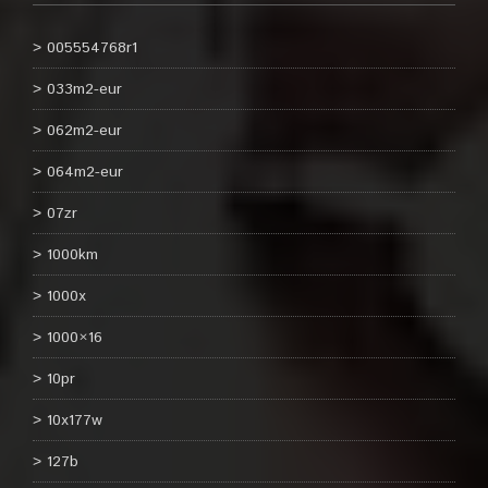
005554768r1
033m2-eur
062m2-eur
064m2-eur
07zr
1000km
1000x
1000×16
10pr
10x177w
127b