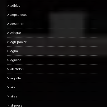
adblue
aepspieces
aespares
afrique
agri-power
agria
agriline
ah76369
aiguille
aile
ailes
airpress