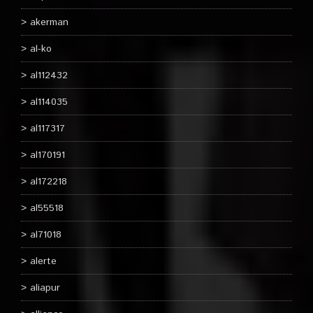
akerman
al-ko
al112432
al114035
al117317
al170191
al172218
al55518
al71018
alerte
aliapur