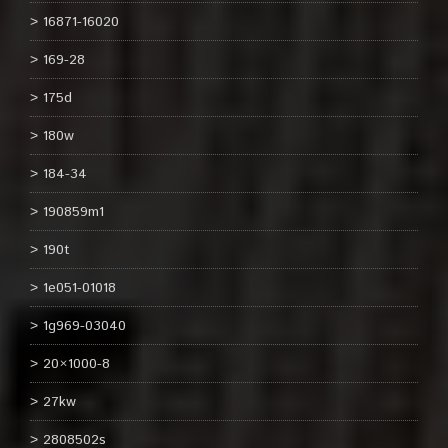
16871-16020
169-28
175d
180w
184-34
190859m1
190t
1e051-01018
1g969-03040
20×1000-8
27kw
2808502s