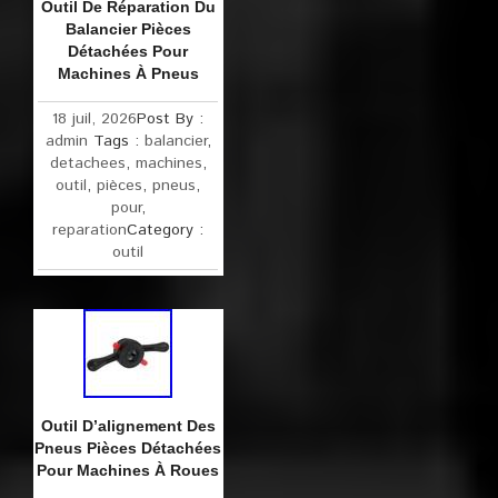
Outil De Réparation Du
Balancier Pièces
Détachées Pour
Machines À Pneus
18 juil, 2026
Post By :
admin
Tags :
balancier
,
detachees
,
machines
,
outil
,
pièces
,
pneus
,
pour
,
reparation
Category :
outil
Outil D’alignement Des
Pneus Pièces Détachées
Pour Machines À Roues