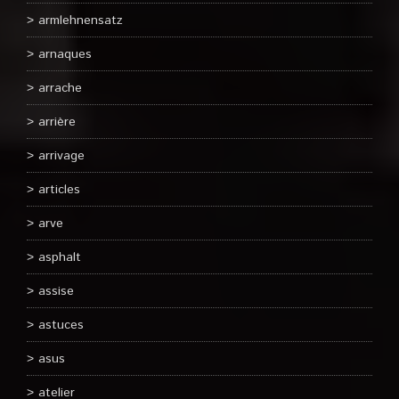
armlehnensatz
arnaques
arrache
arrière
arrivage
articles
arve
asphalt
assise
astuces
asus
atelier