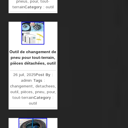
pneus
,
pour
,
tout-
terrain
Category :
outil
Outil de changement de
pneu pour tout-terrain,
pièces détachées, outil
26 juil, 2025
Post By :
admin
Tags :
changement
,
detachees
,
outil
,
pièces
,
pneu
,
pour
,
tout-terrain
Category :
outil