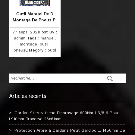
Outil Manuel De D
Montage De Pneus Pl
27 sept, 2021
Post By :
admin
Tags :
manuel
,
montage
,
outil
,
pneus
Category :
outil
Articles récents
Cardan Sternratsche Embrayage 600Nm 1 3/8 6 Pour
L910mm Traverse 23x61mm
Protection Arbre à Cardans Petit Gardloc L. 1450mm De