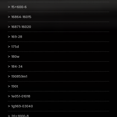
15×600-6
16864-16015
16871-16020
169-28
175d
180w
184-34
190859m1
190t
1e051-01018
1g969-03040
20×1000-8