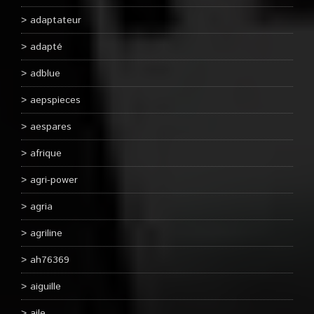
adaptateur
adapté
adblue
aepspieces
aespares
afrique
agri-power
agria
agriline
ah76369
aiguille
aile