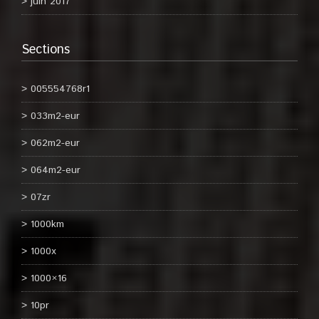
juin 2017
Sections
005554768r1
033m2-eur
062m2-eur
064m2-eur
07zr
1000km
1000x
1000×16
10pr