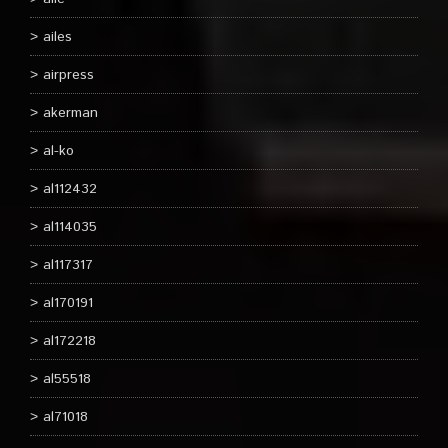
ailes
airpress
akerman
al-ko
al112432
al114035
al117317
al170191
al172218
al55518
al71018