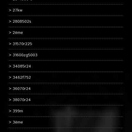
27kw
2808502s
2ème
31570r225
31600zg5003
34085r24
3462f752
36070r24
38070r24
399m
3ème