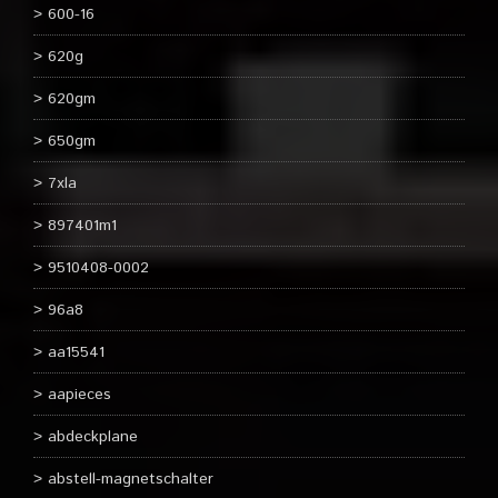
600-16
620g
620gm
650gm
7xla
897401m1
9510408-0002
96a8
aa15541
aapieces
abdeckplane
abstell-magnetschalter