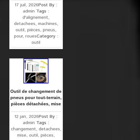
17 juil, 2026
Post By :
admin
Tags :
d'alignement
,
detachees
,
machines
,
outil
,
pièces
,
pneus
,
pour
,
roues
Category :
outil
Outil de changement de
pneus pour tout-terrain,
pièces détachées, mise
12 jan, 2026
Post By :
admin
Tags :
changement
,
detachees
,
mise
,
outil
,
pièces
,