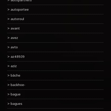
autopartners
autoportee
autoroul
avant
avez
avto
az48939
aziz
bâche
backhoe-
bague
bagues