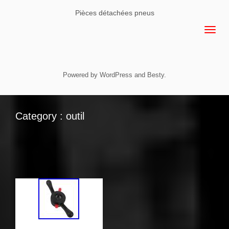
Pièces détachées pneus
Powered by
WordPress
and
Besty
.
Category : outil