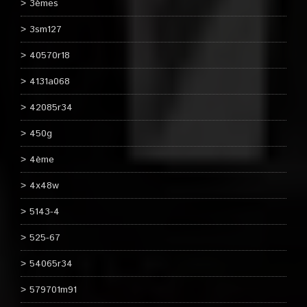
3èmes
3sm127
40570r18
4131a068
42085r34
450g
4ème
4x48w
5143-4
525-67
54065r34
579701m91