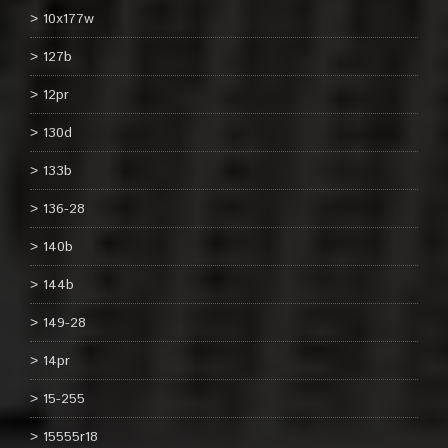
10x177w
127b
12pr
130d
133b
136-28
140b
144b
149-28
14pr
15-255
15555r18