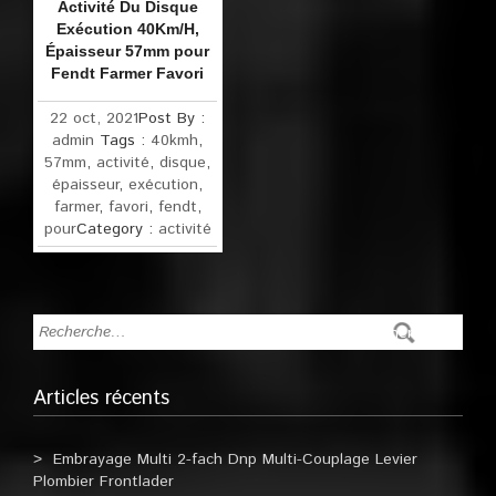
Activité Du Disque
Exécution 40Km/H,
Épaisseur 57mm pour
Fendt Farmer Favori
22 oct, 2021
Post By :
admin
Tags :
40kmh
,
57mm
,
activité
,
disque
,
épaisseur
,
exécution
,
farmer
,
favori
,
fendt
,
pour
Category :
activité
Articles récents
Embrayage Multi 2-fach Dnp Multi-Couplage Levier
Plombier Frontlader