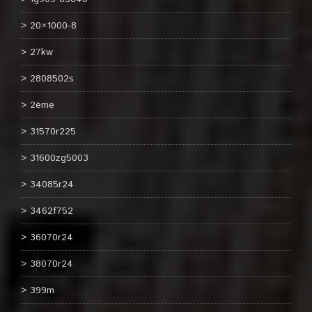
20×1000-8
27kw
2808502s
2ème
31570r225
31600zg5003
34085r24
3462f752
36070r24
38070r24
399m