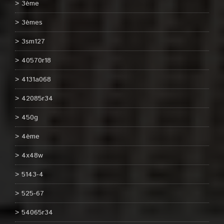
3ème
3èmes
3sm127
40570r18
4131a068
42085r34
450g
4ème
4x48w
5143-4
525-67
54065r34