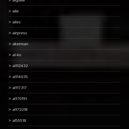
aiguille
aile
ailes
airpress
akerman
al-ko
al112432
al114035
al117317
al170191
al172218
al55518