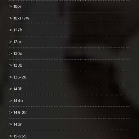
10pr
10x177w
127b
12pr
130d
133b
136-28
140b
144b
149-28
14pr
15-255