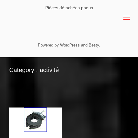
Pièces détachées pneus
Powered by
WordPress
and
Besty
.
Category : activité