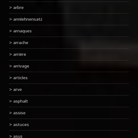
arbre
armlehnensatz
arnaques
arrache
arrière
arrivage
articles
arve
asphalt
assise
astuces
asus