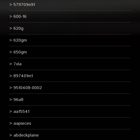
579701m91
600-16
620g
620gm
650gm
7xla
897401m1
9510408-0002
96a8
aa15541
aapieces
abdeckplane