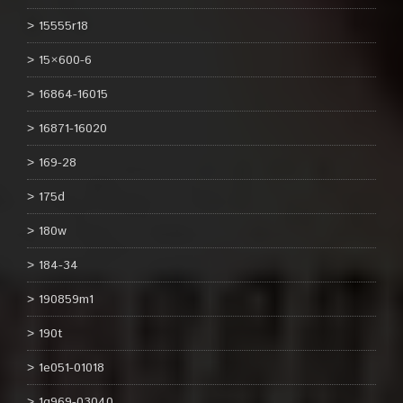
15555r18
15×600-6
16864-16015
16871-16020
169-28
175d
180w
184-34
190859m1
190t
1e051-01018
1g969-03040