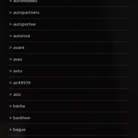
automobiles
autopartners
autoportee
autoroul
avant
avez
avto
az48939
aziz
bâche
backhoe-
bague