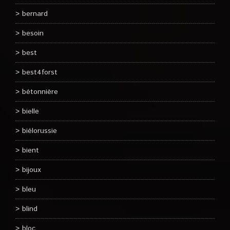
bernard
besoin
best
best4forst
bétonnière
bielle
biélorussie
bient
bijoux
bleu
blind
bloc