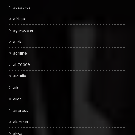
aespares
afrique
agri-power
agria
agriline
ah76369
aiguille
aile
ailes
airpress
akerman
al-ko