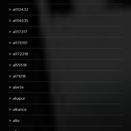
al112432
al114035
al117317
al170191
al172218
al55518
al71018
alerte
aliapur
alliance
allis