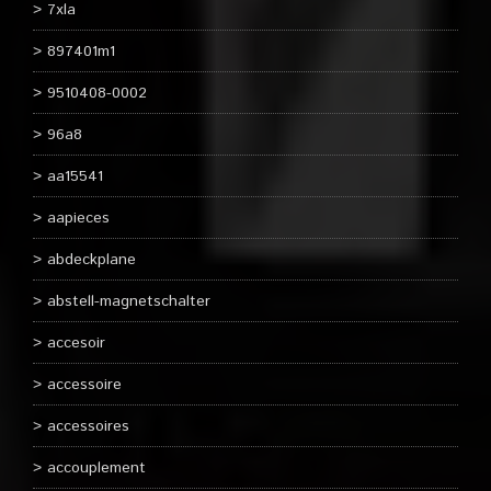
7xla
897401m1
9510408-0002
96a8
aa15541
aapieces
abdeckplane
abstell-magnetschalter
accesoir
accessoire
accessoires
accouplement