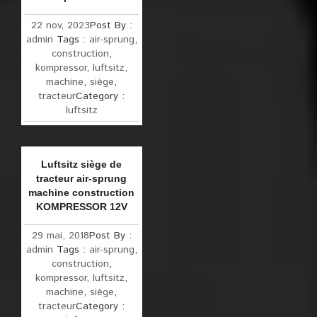
22 nov, 2023
Post By :
admin
Tags :
air-sprung
,
construction
,
kompressor
,
luftsitz
,
machine
,
siège
,
tracteur
Category :
luftsitz
Luftsitz siège de
tracteur air-sprung
machine construction
KOMPRESSOR 12V
29 mai, 2018
Post By :
admin
Tags :
air-sprung
,
construction
,
kompressor
,
luftsitz
,
machine
,
siège
,
tracteur
Category :