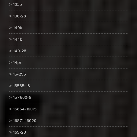
133b
136-28
140b
144b
149-28
14pr
15-255
15555r18
15×600-6
16864-16015
16871-16020
169-28