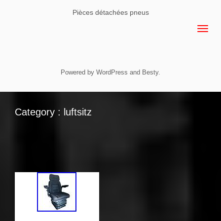
Pièces détachées pneus
Powered by
WordPress
and
Besty
.
Category : luftsitz