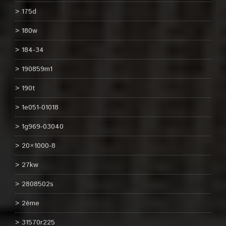
175d
180w
184-34
190859m1
190t
1e051-01018
1g969-03040
20×1000-8
27kw
2808502s
2ème
31570r225