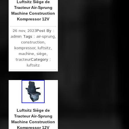
Luftsitz Siège de
Tracteur Air-Sprung
Machine Construction
Kompressor 12V
26 nov, 2023
Post By :
admin
Tags :
air-sprung
,
construction
,
kompressor
,
luftsitz
,
machine
,
siège
,
tracteur
Category :
luftsitz
Luftsitz Siège de
Tracteur Air-Sprung
Machine Construction
Kompressor 12V