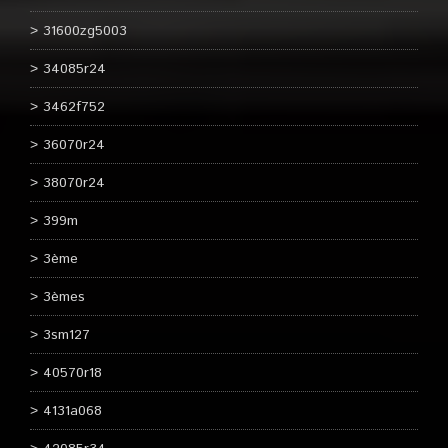
31600zg5003
34085r24
3462f752
36070r24
38070r24
399m
3ème
3èmes
3sm127
40570r18
4131a068