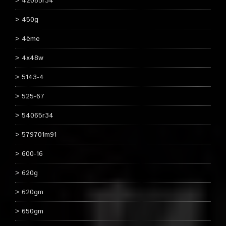
42085r34
450g
4ème
4x48w
5143-4
525-67
54065r34
579701m91
600-16
620g
620gm
650gm