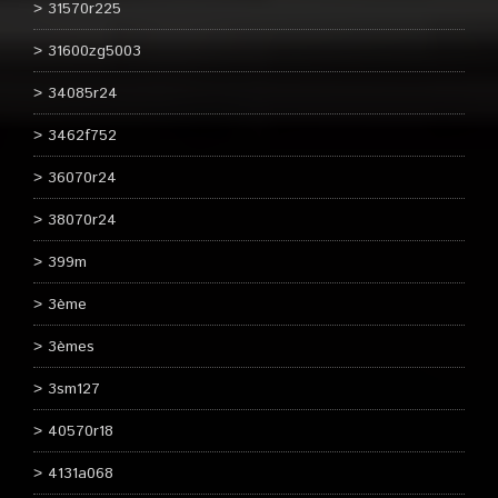
31570r225
31600zg5003
34085r24
3462f752
36070r24
38070r24
399m
3ème
3èmes
3sm127
40570r18
4131a068