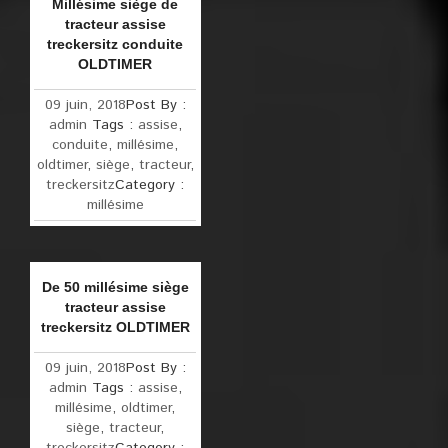
Millésime siège de
tracteur assise
treckersitz conduite
OLDTIMER
09 juin, 2018
Post By :
admin
Tags :
assise
,
conduite
,
millésime
,
oldtimer
,
siège
,
tracteur
,
treckersitz
Category :
millésime
De 50 millésime siège
tracteur assise
treckersitz OLDTIMER
09 juin, 2018
Post By :
admin
Tags :
assise
,
millésime
,
oldtimer
,
siège
,
tracteur
,