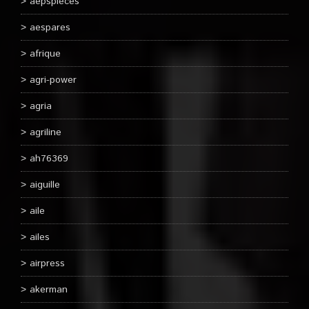
aepspieces
aespares
afrique
agri-power
agria
agriline
ah76369
aiguille
aile
ailes
airpress
akerman