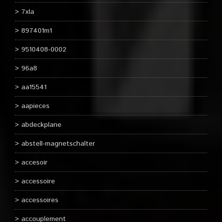
7xla
897401m1
9510408-0002
96a8
aa15541
aapieces
abdeckplane
abstell-magnetschalter
accesoir
accessoire
accessoires
accouplement