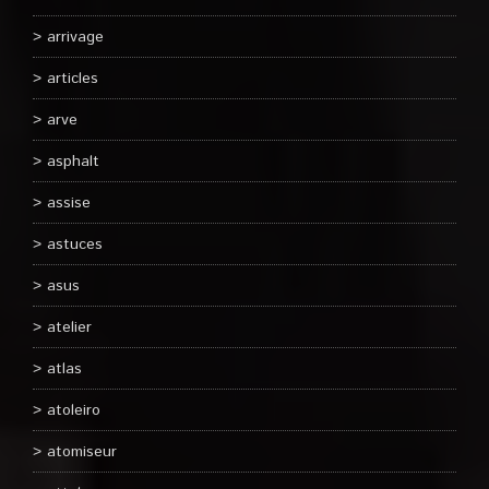
arrivage
articles
arve
asphalt
assise
astuces
asus
atelier
atlas
atoleiro
atomiseur