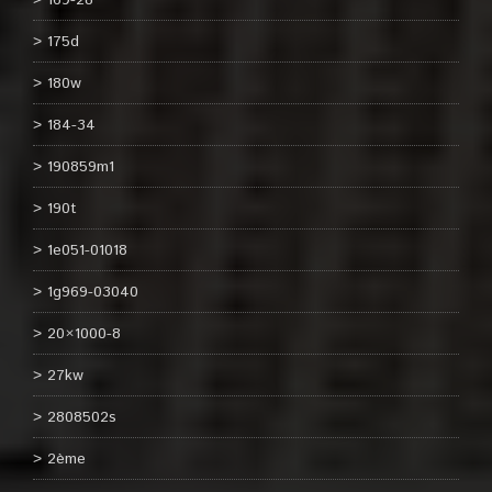
169-28
175d
180w
184-34
190859m1
190t
1e051-01018
1g969-03040
20×1000-8
27kw
2808502s
2ème