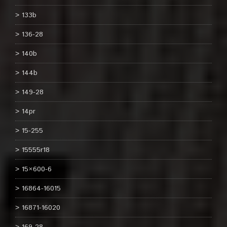
133b
136-28
140b
144b
149-28
14pr
15-255
15555r18
15×600-6
16864-16015
16871-16020