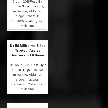
12 oct, 2018
Post By :
admin
Tags :
assise
,
millésime
,
oldtimer
,
siège
,
tracteur
,
treckersitz
Category :
millésime
De 50 Millésime Siège
Tracteur Assise
Treckersitz Oldtimer
08 août, 2018
Post By :
admin
Tags :
assise
,
millésime
,
oldtimer
,
siège
,
tracteur
,
treckersitz
Category :
millésime