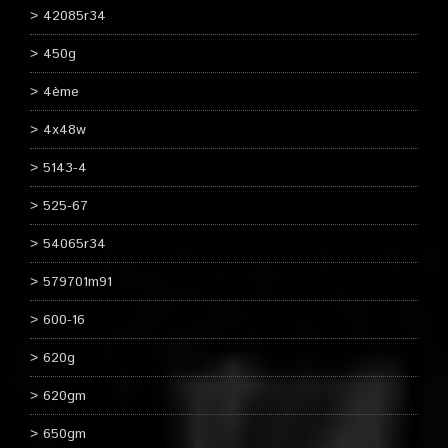
42085r34
450g
4ème
4x48w
5143-4
525-67
54065r34
579701m91
600-16
620g
620gm
650gm