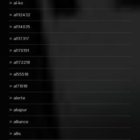
al-ko
al112432
al114035
al117317
al170191
al172218
al55518
al71018
alerte
aliapur
alliance
allis