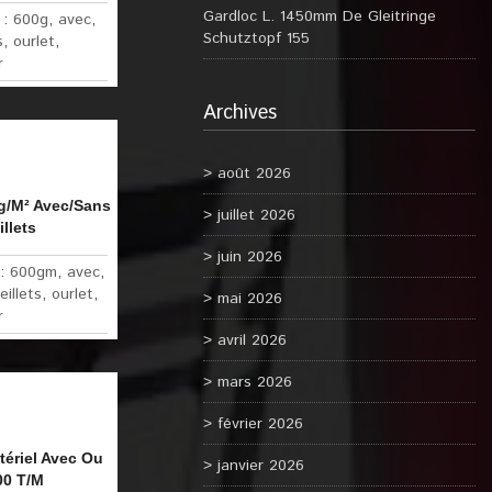
Gardloc L. 1450mm De Gleitringe
 :
600g
,
avec
,
Schutztopf 155
s
,
ourlet
,
r
Archives
août 2026
g/M² Avec/Sans
juillet 2026
llets
juin 2026
 :
600gm
,
avec
,
eillets
,
ourlet
,
mai 2026
r
avril 2026
mars 2026
février 2026
ériel Avec Ou
janvier 2026
00 T/M