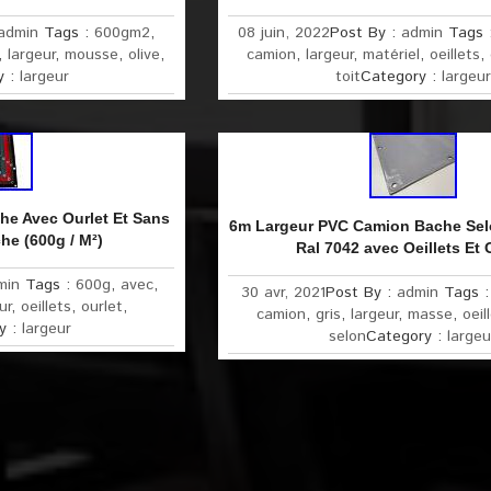
admin
Tags :
600gm2
,
08 juin, 2022
Post By :
admin
Tags 
,
largeur
,
mousse
,
olive
,
camion
,
largeur
,
matériel
,
oeillets
,
y :
largeur
toit
Category :
largeur
he Avec Ourlet Et Sans
6m Largeur PVC Camion Bache Sel
he (600g / M²)
Ral 7042 avec Oeillets Et 
min
Tags :
600g
,
avec
,
30 avr, 2021
Post By :
admin
Tags 
ur
,
oeillets
,
ourlet
,
camion
,
gris
,
largeur
,
masse
,
oeil
y :
largeur
selon
Category :
largeu