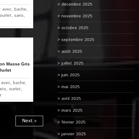
décembre 2025
:
avec
,
bache
,
ourlet
,
sans
,
novembre 2025
octobre 2025
septembre 2025
août 2025
juillet 2025
on Masse Gris
Ourlet
juin 2025
:
avec
,
bache
,
mai 2025
lets
,
ourlet
,
r
avril 2025
mars 2025
Next »
février 2025
janvier 2025