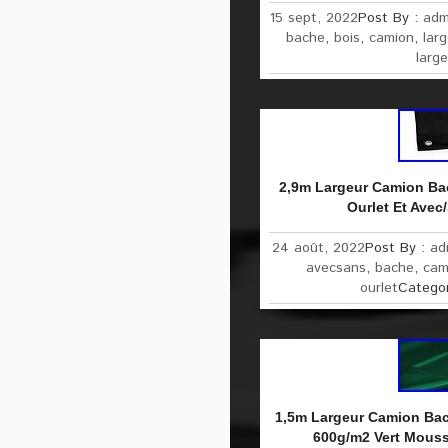
15 sept, 2022
Post By :
adm
bache
,
bois
,
camion
,
larg
large
2,9m Largeur Camion Ba
Ourlet Et Avec
24 août, 2022
Post By :
ad
avecsans
,
bache
,
cam
ourlet
Catego
1,5m Largeur Camion Ba
600g/m2 Vert Mouss