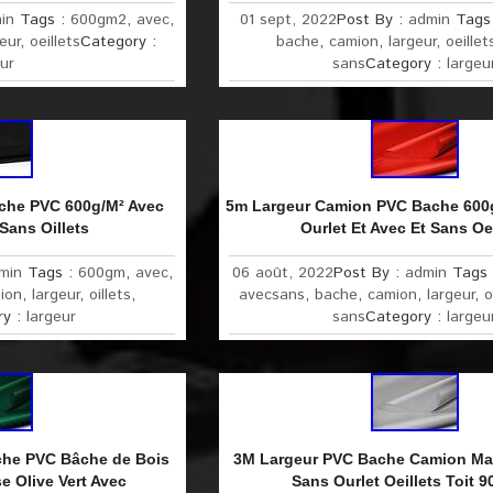
in
Tags :
600gm2
,
avec
,
01 sept, 2022
Post By :
admin
Tags
eur
,
oeillets
Category :
bache
,
camion
,
largeur
,
oeillet
ur
sans
Category :
largeu
che PVC 600g/M² Avec
5m Largeur Camion PVC Bache 600
/Sans Oillets
Ourlet Et Avec Et Sans Oei
min
Tags :
600gm
,
avec
,
06 août, 2022
Post By :
admin
Tags
ion
,
largeur
,
oillets
,
avecsans
,
bache
,
camion
,
largeur
,
o
ry :
largeur
sans
Category :
largeu
che PVC Bâche de Bois
3M Largeur PVC Bache Camion Mat
e Olive Vert Avec
Sans Ourlet Oeillets Toit 9