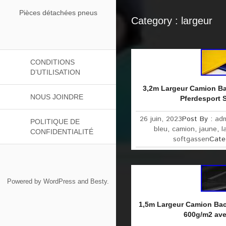
Pièces détachées pneus
Category : largeur
CONDITIONS
D’UTILISATION
3,2m Largeur Camion B
NOUS JOINDRE
Pferdesport 
26 juin, 2023
Post By :
ad
POLITIQUE DE
bleu
,
camion
,
jaune
,
l
CONFIDENTIALITÉ
softgassen
Cate
Powered by
WordPress
and
Besty
.
1,5m Largeur Camion Ba
600g/m2 ave