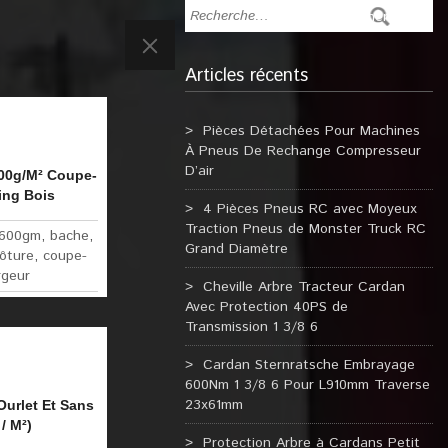
Articles récents
Pièces Détachées Pour Machines
À Pneus De Rechange Compresseur
D’air
00g/M² Coupe-
ing Bois
4 Pièces Pneus RC avec Moyeux
Traction Pneus de Monster Truck RC
600gm
,
bache
,
Grand Diamètre
lôture
,
coupe-
rgeur
Cheville Arbre Tracteur Cardan
Avec Protection 40PS de
Transmission 1 3/8 6
Cardan Sternratsche Embrayage
600Nm 1 3/8 6 Pour L910mm Traverse
23x61mm
urlet Et Sans
/ M²)
Protection Arbre à Cardans Petit