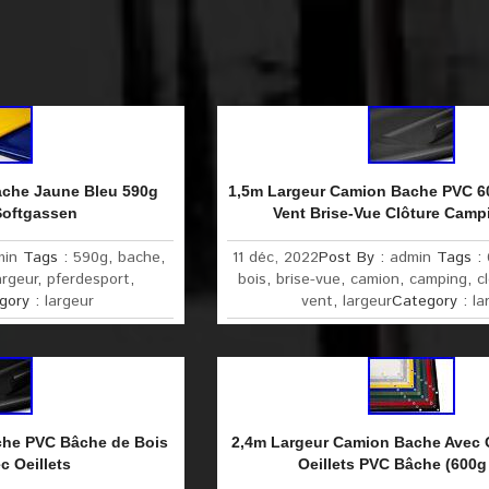
ache Jaune Bleu 590g
1,5m Largeur Camion Bache PVC 6
Softgassen
Vent Brise-Vue Clôture Camp
min
Tags :
590g
,
bache
,
11 déc, 2022
Post By :
admin
Tags :
argeur
,
pferdesport
,
bois
,
brise-vue
,
camion
,
camping
,
c
gory :
largeur
vent
,
largeur
Category :
la
che PVC Bâche de Bois
2,4m Largeur Camion Bache Avec O
c Oeillets
Oeillets PVC Bâche (600g 