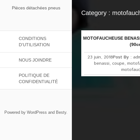
Pièces détachées pneus
Category : motofauc
MOTOFAUCHEUSE BENASSI
CONDITIONS
(90c
D’UTILISATION
23 juin, 2018
Post By :
ad
NOUS JOINDRE
benassi
,
coupe
,
motof
motofau
POLITIQUE DE
CONFIDENTIALITÉ
Powered by
WordPress
and
Besty
.