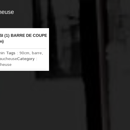
heuse
 (1) BARRE DE COUPE
m)
min
Tags :
90cm
,
barre
,
aucheuse
Category :
cheuse