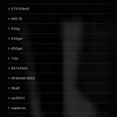
579701m91
600-16
620g
620gm
650gm
7xla
897401m1
9510408-0002
96a8
aa15541
aapieces