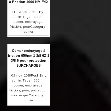
à Friction 1600 NM F42
14 avr, 2019
Post By :
admin
Tags :
cardan
,
comer
,
embrayage
,
friction
,
pour
Category :
comer
Comer embrayage à
friction 650nm 1 3/8 6Z 1
3/8 6 pour protection
SURCHARGES
03 nov, 2018
Post By :
admin
Tags :
650nm
,
comer
,
embrayage
,
friction
,
pour
,
protection
,
surcharges
Category :
comer