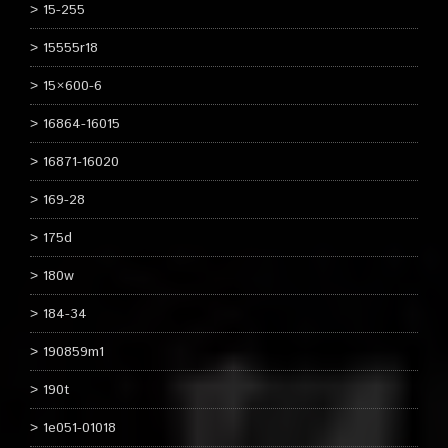
15-255
15555r18
15×600-6
16864-16015
16871-16020
169-28
175d
180w
184-34
190859m1
190t
1e051-01018