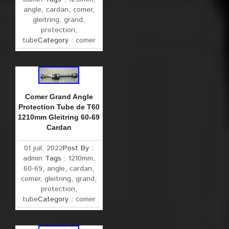
angle
,
cardan
,
comer
,
gleitring
,
grand
,
protection
,
tube
Category :
comer
Comer Grand Angle
Protection Tube de T60
1210mm Gleitring 60-69
Cardan
01 juil, 2022
Post By :
admin
Tags :
1210mm
,
60-69
,
angle
,
cardan
,
comer
,
gleitring
,
grand
,
protection
,
tube
Category :
comer