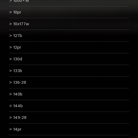
1000×16
10pr
10x177w
127b
12pr
130d
133b
136-28
140b
144b
149-28
14pr