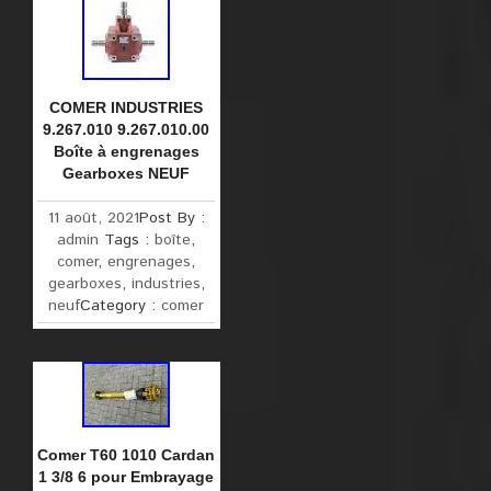
COMER INDUSTRIES
9.267.010 9.267.010.00
Boîte à engrenages
Gearboxes NEUF
11 août, 2021
Post By :
admin
Tags :
boîte
,
comer
,
engrenages
,
gearboxes
,
industries
,
neuf
Category :
comer
Comer T60 1010 Cardan
1 3/8 6 pour Embrayage