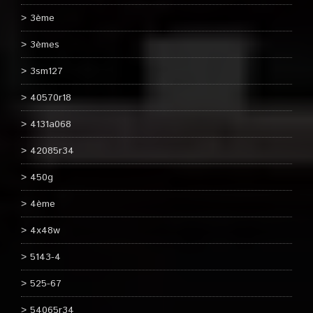
3ème
3èmes
3sm127
40570r18
4131a068
42085r34
450g
4ème
4x48w
5143-4
525-67
54065r34