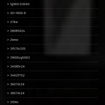
1g969-03040
20×1000-8
27kw
2808502s
2ème
31570r225
31600zg5003
34085r24
3462f752
36070r24
38070r24
399m