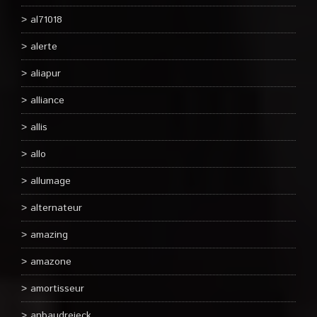
al71018
alerte
aliapur
alliance
allis
allo
allumage
alternateur
amazing
amazone
amortisseur
anbaudreieck