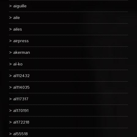
aiguille
aile
ailes
airpress
akerman
al-ko
al112432
al114035
al117317
al170191
al172218
al55518