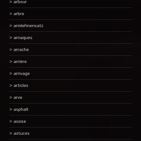
arbour
arbre
armlehnensatz
arnaques
arrache
arrière
arrivage
articles
arve
asphalt
assise
astuces