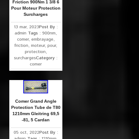
Friction 900Nm 1 3/8 6
Pour Moteur Protection
Surcharges
13 mar, 2023
Post By :
admin
Tags :
900nm
,
comer
,
embrayage
,
friction
,
moteur
,
pour
,
protection
,
surcharges
Category :
comer
Comer Grand Angle
Protection Tube de T80
1210mm Gleitring 69,5
-81, 5 Cardan
05 oct, 2022
Post By :
admin
Tags :
1210mm
,