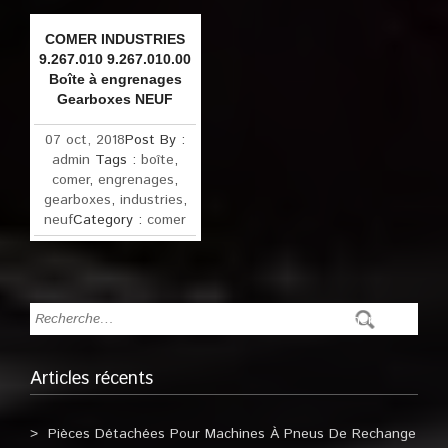
COMER INDUSTRIES
9.267.010 9.267.010.00
Boîte à engrenages
Gearboxes NEUF
07 oct, 2018
Post By :
admin
Tags :
boîte
,
comer
,
engrenages
,
gearboxes
,
industries
,
neuf
Category :
comer
Articles récents
Pièces Détachées Pour Machines À Pneus De Rechange