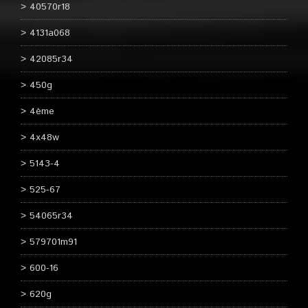
40570r18
4131a068
42085r34
450g
4ème
4x48w
5143-4
525-67
54065r34
579701m91
600-16
620g