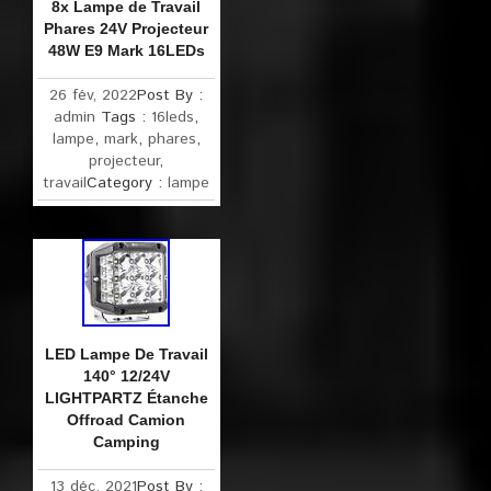
8x Lampe de Travail
Phares 24V Projecteur
48W E9 Mark 16LEDs
26 fév, 2022
Post By :
admin
Tags :
16leds
,
lampe
,
mark
,
phares
,
projecteur
,
travail
Category :
lampe
LED Lampe De Travail
140° 12/24V
LIGHTPARTZ Étanche
Offroad Camion
Camping
13 déc, 2021
Post By :