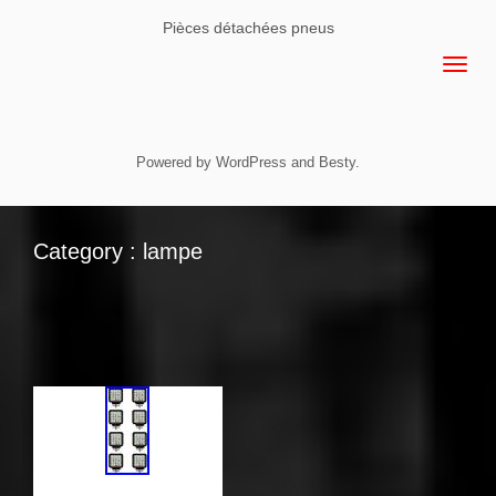
Pièces détachées pneus
Powered by
WordPress
and
Besty
.
Category : lampe