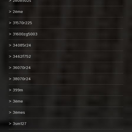
2808502s
2ème
31570r225
31600zg5003
34085r24
3462f752
36070r24
38070r24
399m
3ème
3èmes
3sm127