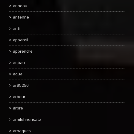
anneau
antenne
anti
appareil
apprendre
aqbau
aqua
ar85250
arbour
arbre
armlehnensatz
arnaques