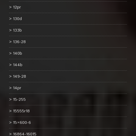
12pr
130d
133b
136-28
140b
144b
149-28
14pr
15-255
15555r18
15×600-6
16864-16015