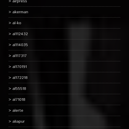
airpress
akerman
al-ko
al112432
al114035
al117317
al170191
al172218
al55518
al71018
alerte
aliapur