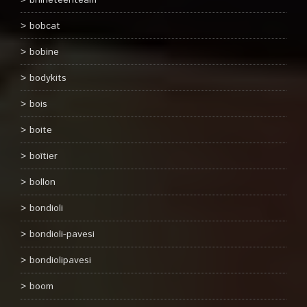
bnineteenteam
bobcat
bobine
bodykits
bois
boite
boîtier
bollon
bondioli
bondioli-pavesi
bondiolipavesi
boom