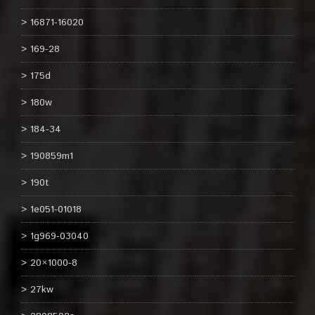
16871-16020
169-28
175d
180w
184-34
190859m1
190t
1e051-01018
1g969-03040
20×1000-8
27kw