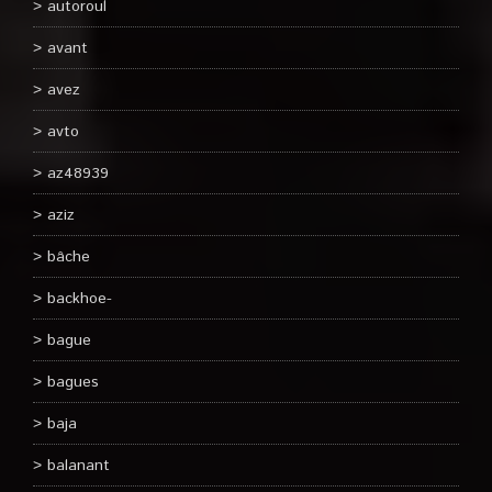
autoroul
avant
avez
avto
az48939
aziz
bâche
backhoe-
bague
bagues
baja
balanant