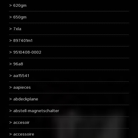
620gm
650gm
7xla
897401m1
9510408-0002
96a8
aa15541
aapieces
abdeckplane
abstell-magnetschalter
accesoir
accessoire