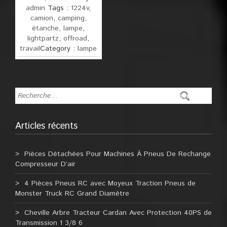
admin
Tags :
1224v
,
camion
,
camping
,
étanche
,
lampe
,
lightpartz
,
offroad
,
travail
Category :
lampe
Articles récents
Pièces Détachées Pour Machines À Pneus De Rechange
Compresseur D’air
4 Pièces Pneus RC avec Moyeux Traction Pneus de
Monster Truck RC Grand Diamètre
Cheville Arbre Tracteur Cardan Avec Protection 40PS de
Transmission 1 3/8 6