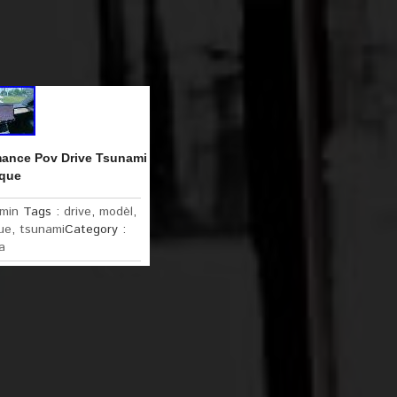
mance Pov Drive Tsunami
rque
min
Tags :
drive
,
modèl
,
ue
,
tsunami
Category :
a