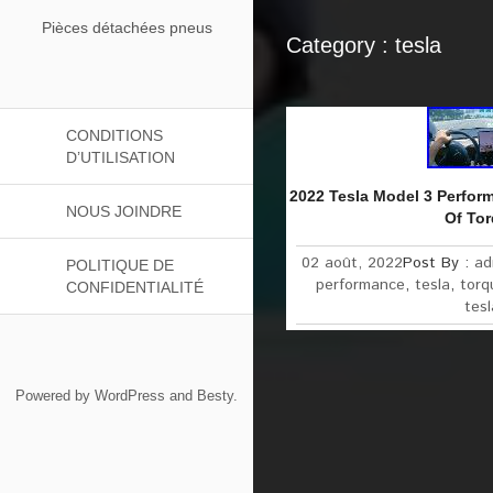
Pièces détachées pneus
Category : tesla
CONDITIONS
D’UTILISATION
2022 Tesla Model 3 Perfor
NOUS JOINDRE
Of To
02 août, 2022
Post By :
ad
POLITIQUE DE
performance
,
tesla
,
torq
CONFIDENTIALITÉ
tesl
Powered by
WordPress
and
Besty
.