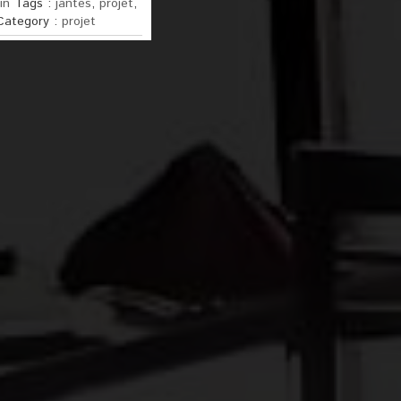
in
Tags :
jantes
,
projet
,
Category :
projet