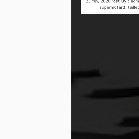
23 fév, 2020
Post By :
adm
supermotard
,
taille