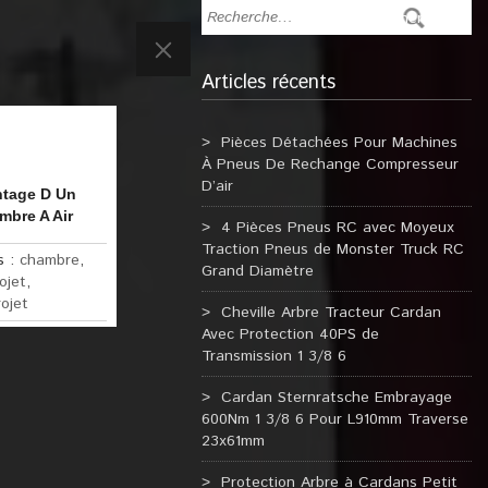
Articles récents
Pièces Détachées Pour Machines
À Pneus De Rechange Compresseur
D’air
ntage D Un
bre A Air
4 Pièces Pneus RC avec Moyeux
Traction Pneus de Monster Truck RC
s :
chambre
,
Grand Diamètre
ojet
,
rojet
Cheville Arbre Tracteur Cardan
Avec Protection 40PS de
Transmission 1 3/8 6
Cardan Sternratsche Embrayage
600Nm 1 3/8 6 Pour L910mm Traverse
23x61mm
Protection Arbre à Cardans Petit