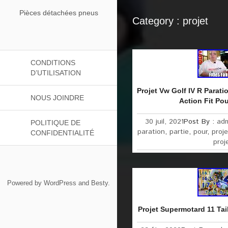
Pièces détachées pneus
Category : projet
CONDITIONS
D’UTILISATION
Projet Vw Golf IV R Parati
NOUS JOINDRE
Action Fit Pou
30 juil, 2021
Post By :
ad
POLITIQUE DE
paration
,
partie
,
pour
,
proje
CONFIDENTIALITÉ
proj
Powered by
WordPress
and
Besty
.
Projet Supermotard 11 Tai