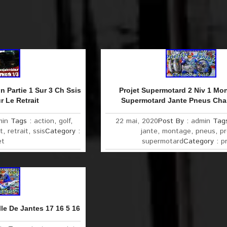
on Partie 1 Sur 3 Ch Ssis
Projet Supermotard 2 Niv 1 Mo
r Le Retrait
Supermotard Jante Pneus Cham
min
Tags :
action
,
golf
,
22 mai, 2020
Post By :
admin
Tag
t
,
retrait
,
ssis
Category :
jante
,
montage
,
pneus
,
pr
et
supermotard
Category :
p
lle De Jantes 17 16 5 16