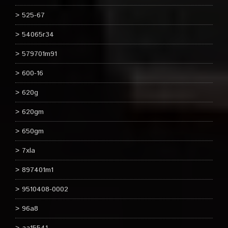
525-67
54065r34
579701m91
600-16
620g
620gm
650gm
7xla
897401m1
9510408-0002
96a8