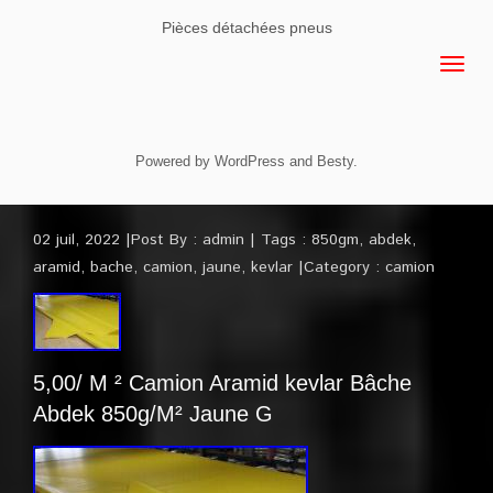
Pièces détachées pneus
Powered by
WordPress
and
Besty
.
02 juil, 2022
Post By :
admin
Tags :
850gm
,
abdek
,
aramid
,
bache
,
camion
,
jaune
,
kevlar
Category :
camion
5,00/ M ² Camion Aramid kevlar Bâche
Abdek 850g/M² Jaune G