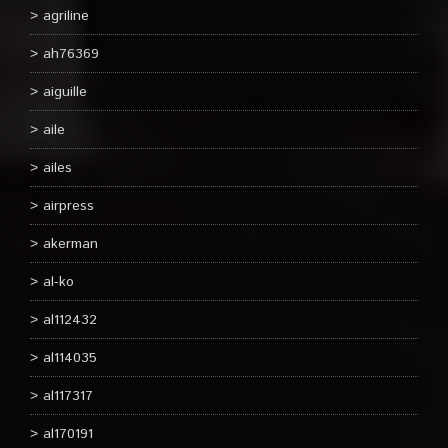
agriline
ah76369
aiguille
aile
ailes
airpress
akerman
al-ko
al112432
al114035
al117317
al170191