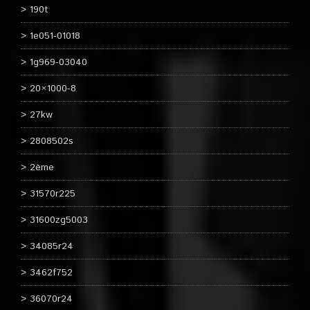
190t
1e051-01018
1g969-03040
20×1000-8
27kw
2808502s
2ème
31570r225
31600zg5003
34085r24
3462f752
36070r24