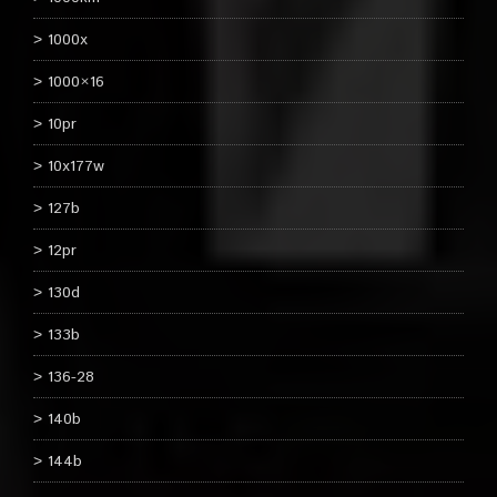
1000x
1000×16
10pr
10x177w
127b
12pr
130d
133b
136-28
140b
144b