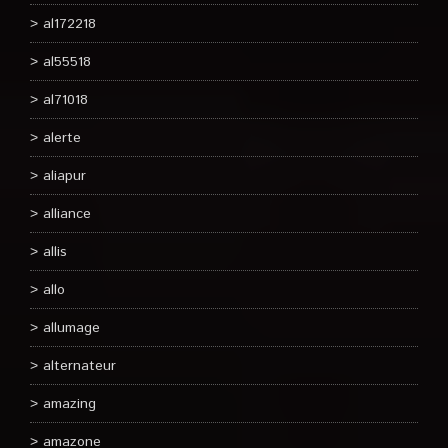
al172218
al55518
al71018
alerte
aliapur
alliance
allis
allo
allumage
alternateur
amazing
amazone