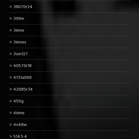
38070r24
399m
3ème
3èmes
3sm127
40570r18
4131a068
42085r34
450g
4ème
4x48w
5143-4