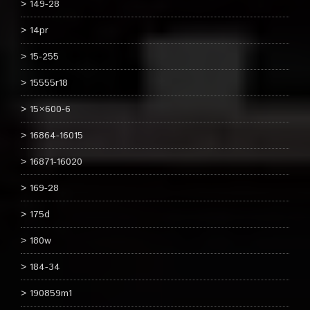
149-28
14pr
15-255
15555r18
15×600-6
16864-16015
16871-16020
169-28
175d
180w
184-34
190859m1