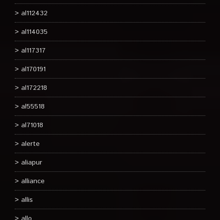
al112432
al114035
al117317
al170191
al172218
al55518
al71018
alerte
aliapur
alliance
allis
allo