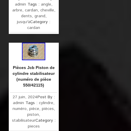
admin
Tags :
angle
,
arbre
,
cardan
,
cheville
,
dents
,
grand
,
jusqu'à
Category :
cardan
Pièces Jcb Piston de
cylindre stabilisateur
(numéro de pièce
550/42115)
27 juin, 2024
Post By :
admin
Tags :
cylindre
,
numéro
,
pièce
,
pièces
,
piston
,
stabilisateur
Category :
pieces