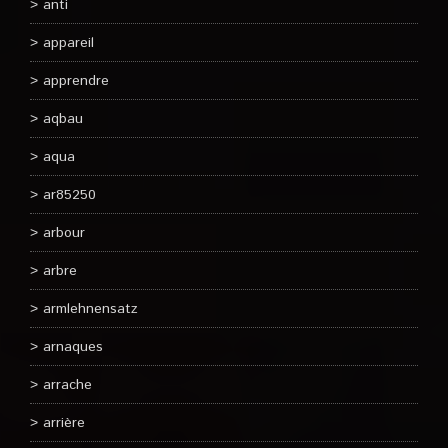
anti
appareil
apprendre
aqbau
aqua
ar85250
arbour
arbre
armlehnensatz
arnaques
arrache
arrière