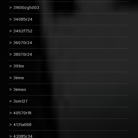
31600zg5003
34085r24
3462f752
36070r24
38070r24
399m
3ème
3èmes
3sm127
40570r18
4131a068
42085r34