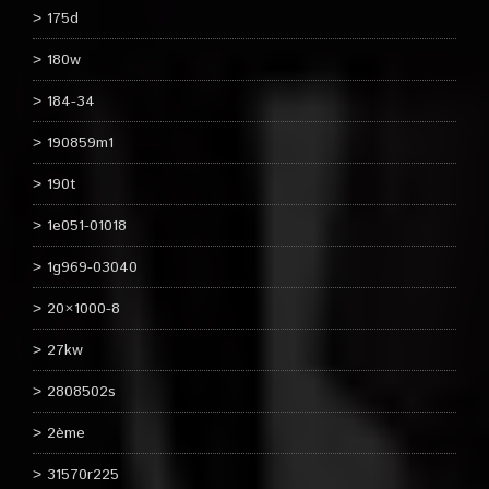
175d
180w
184-34
190859m1
190t
1e051-01018
1g969-03040
20×1000-8
27kw
2808502s
2ème
31570r225