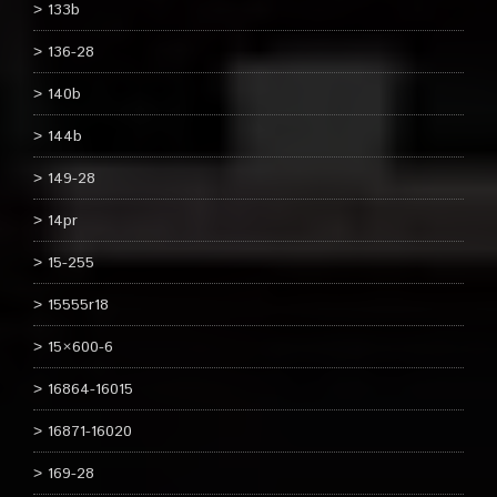
133b
136-28
140b
144b
149-28
14pr
15-255
15555r18
15×600-6
16864-16015
16871-16020
169-28