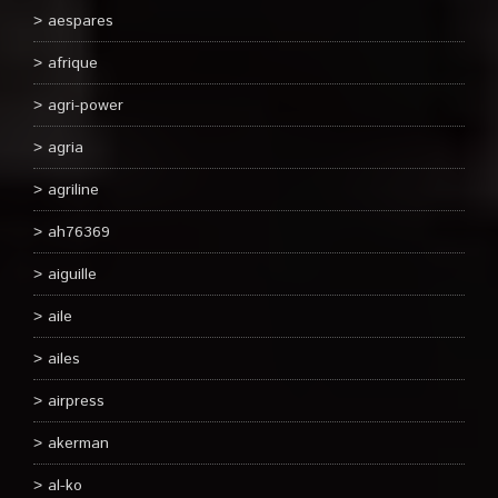
aespares
afrique
agri-power
agria
agriline
ah76369
aiguille
aile
ailes
airpress
akerman
al-ko