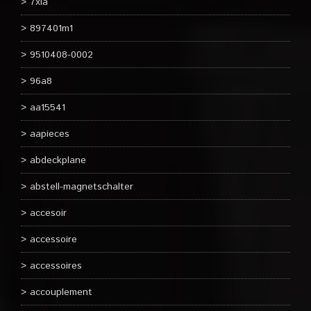
7xla
897401m1
9510408-0002
96a8
aa15541
aapieces
abdeckplane
abstell-magnetschalter
accesoir
accessoire
accessoires
accouplement