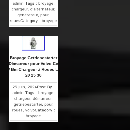
admin
Tags :
broyage
,
chargeur
,
d'alternateur
,
générateur
,
pour
,
roues
Category :
broyage
Broyage Getriebestarter
Démarreur pour Volvo Ce
/ Bm Chargeur à Roues L
20 25 30
25 juin, 2024
Post By :
admin
Tags :
broyage
,
chargeur
,
démarreur
,
getriebestarter
,
pour
,
roues
,
volvo
Category :
broyage