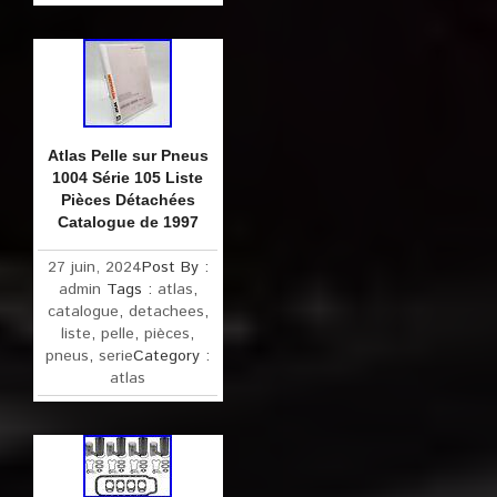
Atlas Pelle sur Pneus
1004 Série 105 Liste
Pièces Détachées
Catalogue de 1997
27 juin, 2024
Post By :
admin
Tags :
atlas
,
catalogue
,
detachees
,
liste
,
pelle
,
pièces
,
pneus
,
serie
Category :
atlas