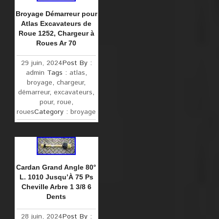
Broyage Démarreur pour
Atlas Excavateurs de
Roue 1252, Chargeur à
Roues Ar 70
29 juin, 2024
Post By :
admin
Tags :
atlas
,
broyage
,
chargeur
,
démarreur
,
excavateurs
,
pour
,
roue
,
roues
Category :
broyage
Cardan Grand Angle 80°
L. 1010 Jusqu’À 75 Ps
Cheville Arbre 1 3/8 6
Dents
28 juin, 2024
Post By :