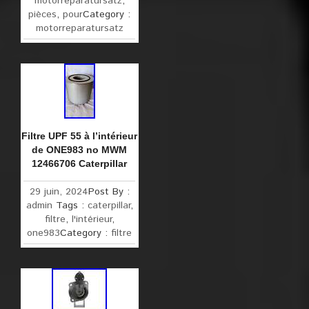
motorreparatursatz
,
pièces
,
pour
Category :
motorreparatursatz
Filtre UPF 55 à l’intérieur
de ONE983 no MWM
12466706 Caterpillar
29 juin, 2024
Post By :
admin
Tags :
caterpillar
,
filtre
,
l'intérieur
,
one983
Category :
filtre