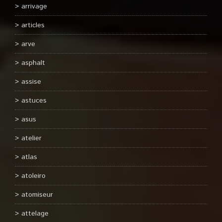
arrivage
articles
arve
asphalt
assise
astuces
asus
atelier
atlas
atoleiro
atomiseur
attelage