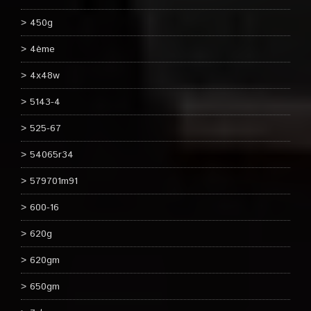
450g
4ème
4x48w
5143-4
525-67
54065r34
579701m91
600-16
620g
620gm
650gm