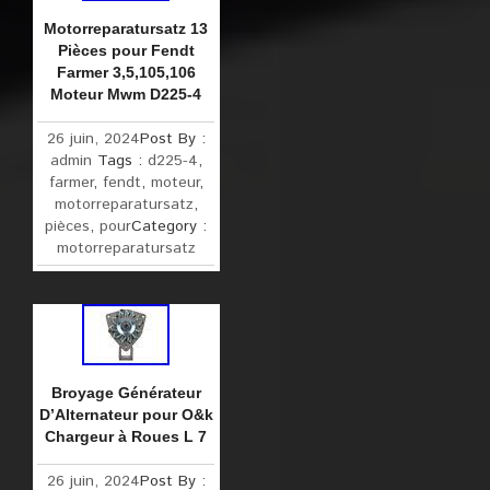
Motorreparatursatz 13
Pièces pour Fendt
Farmer 3,5,105,106
Moteur Mwm D225-4
26 juin, 2024
Post By :
admin
Tags :
d225-4
,
farmer
,
fendt
,
moteur
,
motorreparatursatz
,
pièces
,
pour
Category :
motorreparatursatz
Broyage Générateur
D’Alternateur pour O&k
Chargeur à Roues L 7
26 juin, 2024
Post By :