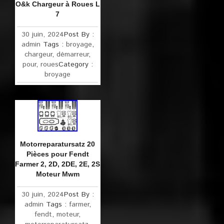
O&k Chargeur à Roues L
7
30 juin, 2024
Post By :
admin
Tags :
broyage
,
chargeur
,
démarreur
,
pour
,
roues
Category :
broyage
Motorreparatursatz 20
Pièces pour Fendt
Farmer 2, 2D, 2DE, 2E, 2S
Moteur Mwm
30 juin, 2024
Post By :
admin
Tags :
farmer
,
fendt
,
moteur
,