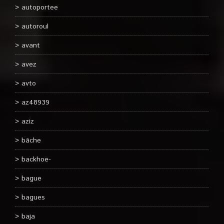
autoportee
autoroul
avant
avez
avto
az48939
aziz
bâche
backhoe-
bague
bagues
baja