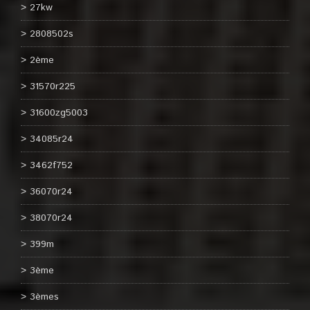
27kw
2808502s
2ème
31570r225
31600zg5003
34085r24
3462f752
36070r24
38070r24
399m
3ème
3èmes