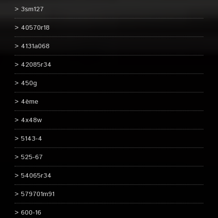
3sm127
40570r18
4131a068
42085r34
450g
4ème
4x48w
5143-4
525-67
54065r34
579701m91
600-16