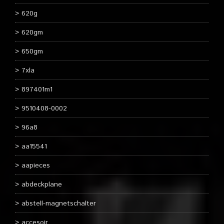
620g
620gm
650gm
7xla
897401m1
9510408-0002
96a8
aa15541
aapieces
abdeckplane
abstell-magnetschalter
accesoir