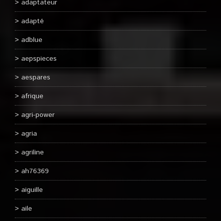
adaptateur
adapté
adblue
aepspieces
aespares
afrique
agri-power
agria
agriline
ah76369
aiguille
aile