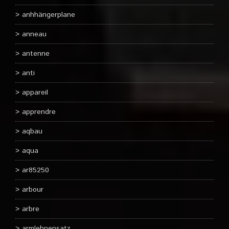
anhhängerplane
anneau
antenne
anti
appareil
apprendre
aqbau
aqua
ar85250
arbour
arbre
armlehnensatz