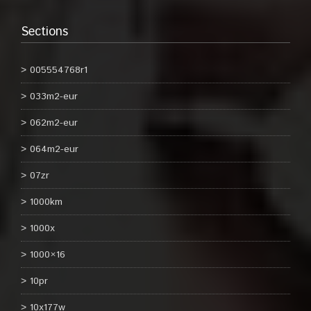
Sections
005554768r1
033m2-eur
062m2-eur
064m2-eur
07zr
1000km
1000x
1000×16
10pr
10x177w