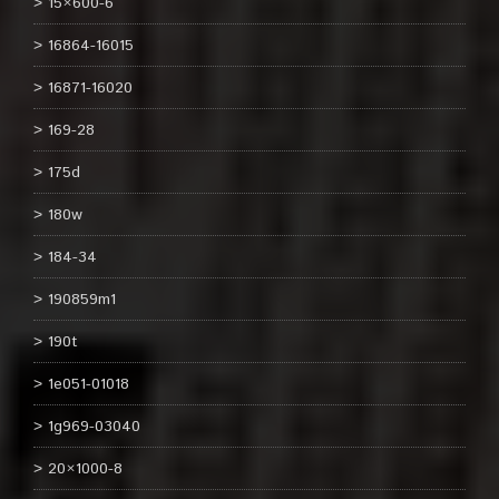
15×600-6
16864-16015
16871-16020
169-28
175d
180w
184-34
190859m1
190t
1e051-01018
1g969-03040
20×1000-8