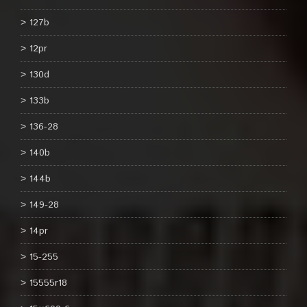
127b
12pr
130d
133b
136-28
140b
144b
149-28
14pr
15-255
15555r18