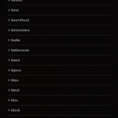
besoin
best
best4forst
bétonnière
bielle
biélorussie
bient
bijoux
bleu
blind
bloc
block