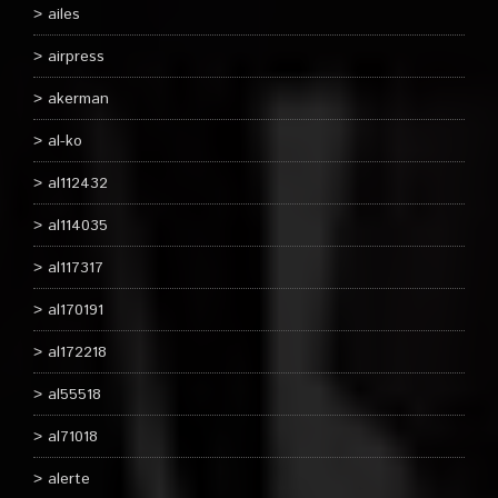
ailes
airpress
akerman
al-ko
al112432
al114035
al117317
al170191
al172218
al55518
al71018
alerte