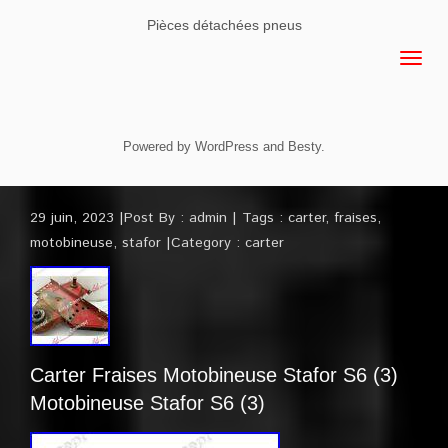
Pièces détachées pneus
Powered by
WordPress
and
Besty
.
29 juin, 2023
Post By :
admin
Tags :
carter
,
fraises
,
motobineuse
,
stafor
Category :
carter
Carter Fraises Motobineuse Stafor S6 (3)
Motobineuse Stafor S6 (3)