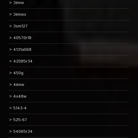
3ème
3èmes
3sm127
40570r18
4131a068
42085r34
450g
4ème
4x48w
5143-4
525-67
54065r34