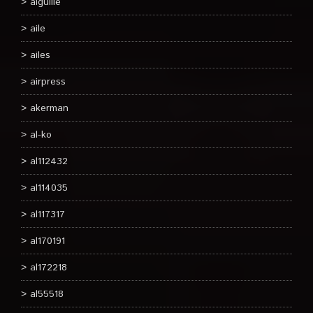
aiguille
aile
ailes
airpress
akerman
al-ko
al112432
al114035
al117317
al170191
al172218
al55518