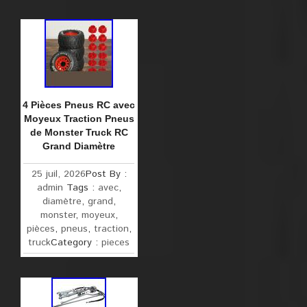
4 Pièces Pneus RC avec
Moyeux Traction Pneus
de Monster Truck RC
Grand Diamètre
25 juil, 2026
Post By :
admin
Tags :
avec
,
diamètre
,
grand
,
monster
,
moyeux
,
pièces
,
pneus
,
traction
,
truck
Category :
pieces