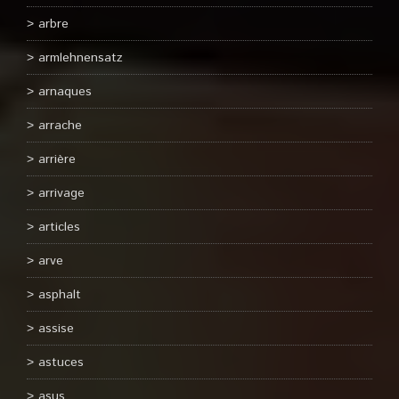
arbre
armlehnensatz
arnaques
arrache
arrière
arrivage
articles
arve
asphalt
assise
astuces
asus