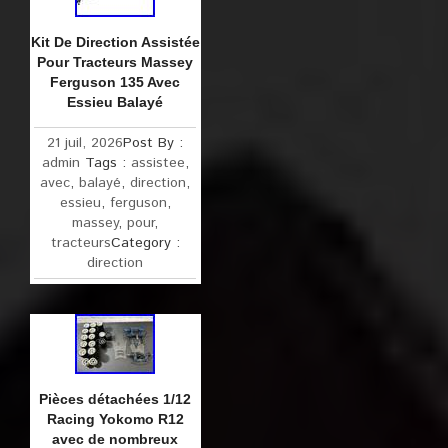
Kit De Direction Assistée
Pour Tracteurs Massey
Ferguson 135 Avec
Essieu Balayé
21 juil, 2026
Post By :
admin
Tags :
assistee
,
avec
,
balayé
,
direction
,
essieu
,
ferguson
,
massey
,
pour
,
tracteurs
Category :
direction
Pièces détachées 1/12
Racing Yokomo R12
avec de nombreux