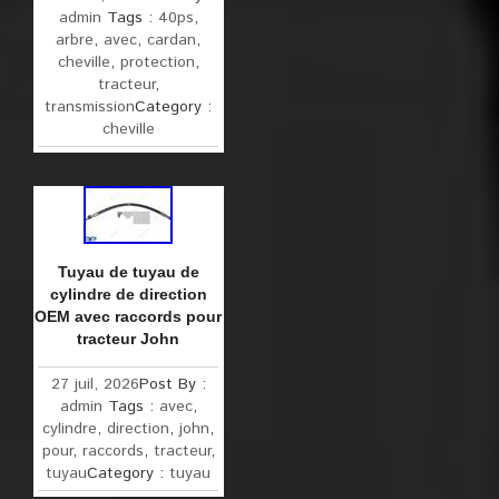
admin
Tags :
40ps
,
arbre
,
avec
,
cardan
,
cheville
,
protection
,
tracteur
,
transmission
Category :
cheville
Tuyau de tuyau de
cylindre de direction
OEM avec raccords pour
tracteur John
27 juil, 2026
Post By :
admin
Tags :
avec
,
cylindre
,
direction
,
john
,
pour
,
raccords
,
tracteur
,
tuyau
Category :
tuyau