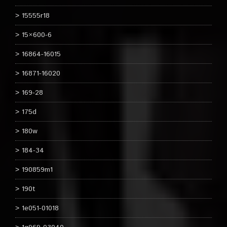
15555r18
15×600-6
16864-16015
16871-16020
169-28
175d
180w
184-34
190859m1
190t
1e051-01018