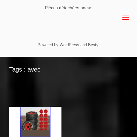
Pièces détachées pneus
Powered by
WordPress
and
Besty
.
Tags : avec