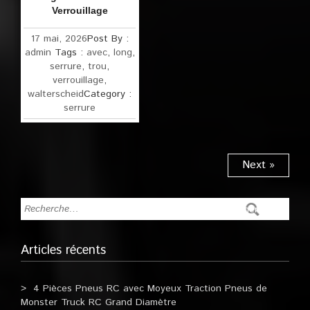
Verrouillage
17 mai, 2026
Post By :
admin
Tags :
avec
,
long
,
serrure
,
trou
,
verrouillage
,
walterscheid
Category :
serrure
Next »
Articles récents
4 Pièces Pneus RC avec Moyeux Traction Pneus de
Monster Truck RC Grand Diamètre