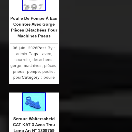
Poulie De Pompe À Eau
Courroie Avec Gorge
Pièces Détachées Pour
Machines Pneus
06 juin, 2026
Post By :
admin
Tags :
avec
,
courroie
,
detachees
,
gorge
,
machines
,
pièces
,
pneus
,
pompe
,
poulie
,
pour
Category :
poulie
Serrure Walterscheid
CAT KAT 3 Avec Trou
Long Art N° 1309759