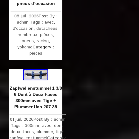
pneus d’occasion
08 juil, 2026
Post By :
admin
Tags :
avec
,
d'occasion
,
detachees
,
nombreux
,
pièces
,
pneus
,
racing
,
yokomo
Category :
pieces
Zapfwellenstummel 1 3/8
6 Dent à Deux Faces
300mm avec Tige +
Plummer Ucp 207 35
01 juil, 2026
Post By :
admin
Tags :
300mm
,
avec
,
dent
,
deux
,
faces
,
plummer
,
tige
,
zapfwellenstummel
Category