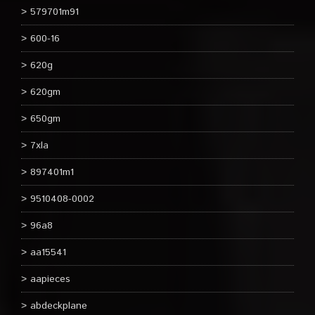
579701m91
600-16
620g
620gm
650gm
7xla
897401m1
9510408-0002
96a8
aa15541
aapieces
abdeckplane