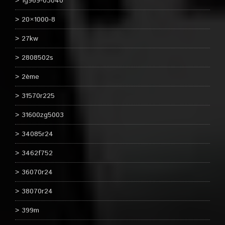
1g969-03040
20×1000-8
27kw
2808502s
2ème
31570r225
31600zg5003
34085r24
3462f752
36070r24
38070r24
399m