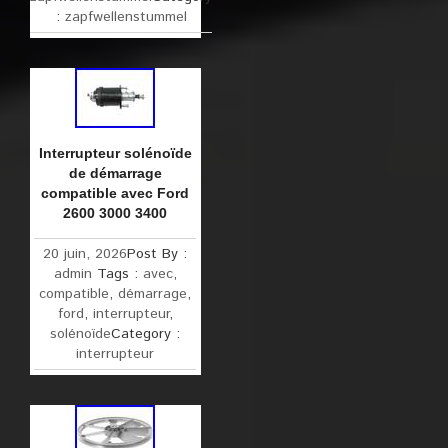
:
zapfwellenstummel
Interrupteur solénoïde
de démarrage
compatible avec Ford
2600 3000 3400
20 juin, 2026
Post By :
admin
Tags :
avec
,
compatible
,
démarrage
,
ford
,
interrupteur
,
solénoïde
Category :
interrupteur