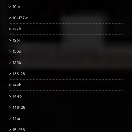
10pr
10x177w
127b
12pr
130d
133b
136-28
140b
144b
149-28
14pr
15-255