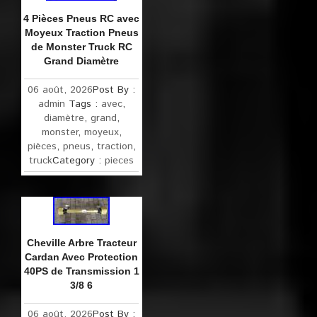
4 Pièces Pneus RC avec
Moyeux Traction Pneus
de Monster Truck RC
Grand Diamètre
06 août, 2026
Post By :
admin
Tags :
avec
,
diamètre
,
grand
,
monster
,
moyeux
,
pièces
,
pneus
,
traction
,
truck
Category :
pieces
Cheville Arbre Tracteur
Cardan Avec Protection
40PS de Transmission 1
3/8 6
06 août, 2026
Post By :