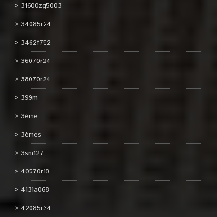
31600zg5003
34085r24
3462f752
36070r24
38070r24
399m
3ème
3èmes
3sm127
40570r18
4131a068
42085r34