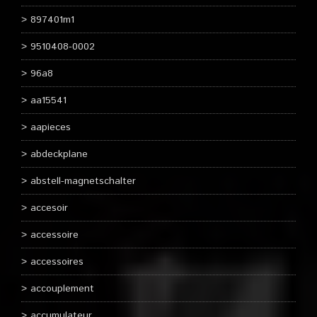
897401m1
9510408-0002
96a8
aa15541
aapieces
abdeckplane
abstell-magnetschalter
accesoir
accessoire
accessoires
accouplement
accumulateur