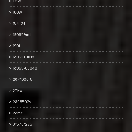
175d
180w
184-34
190859m1
190t
1e051-01018
1g969-03040
20×1000-8
27kw
2808502s
2ème
31570r225