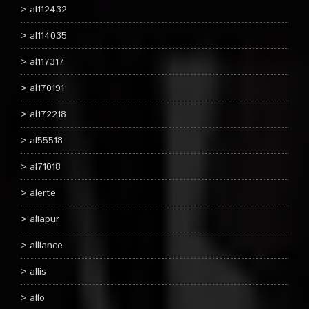
al112432
al114035
al117317
al170191
al172218
al55518
al71018
alerte
aliapur
alliance
allis
allo