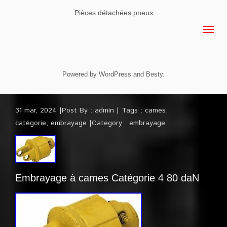
Pièces détachées pneus
Powered by
WordPress
and
Besty
.
31 mar, 2024
Post By :
admin
Tags :
cames
,
catégorie
,
embrayage
Category :
embrayage
Embrayage à cames Catégorie 4 80 daN