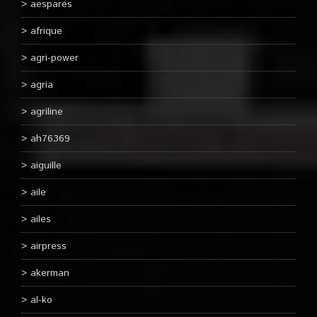
aespares
afrique
agri-power
agria
agriline
ah76369
aiguille
aile
ailes
airpress
akerman
al-ko