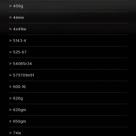
450g
4ème
4x48w
5143-4
525-67
54065r34
579701m91
600-16
620g
620gm
650gm
7xla