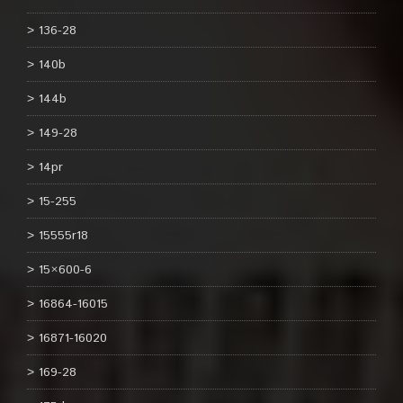
136-28
140b
144b
149-28
14pr
15-255
15555r18
15×600-6
16864-16015
16871-16020
169-28