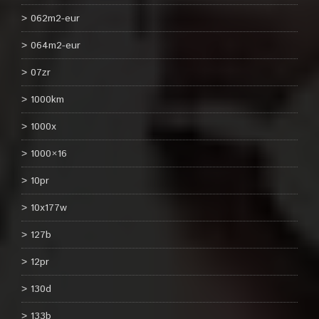
062m2-eur
064m2-eur
07zr
1000km
1000x
1000×16
10pr
10x177w
127b
12pr
130d
133b