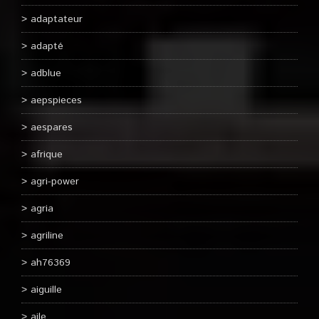
adaptateur
adapté
adblue
aepspieces
aespares
afrique
agri-power
agria
agriline
ah76369
aiguille
aile