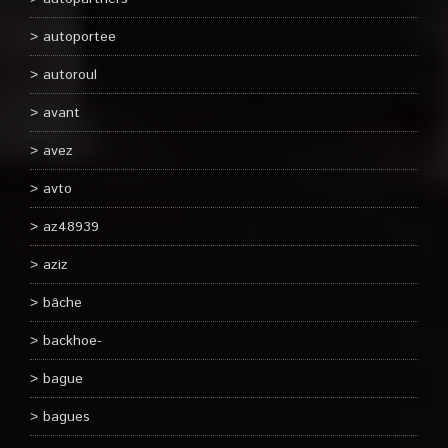
autoportee
autoroul
avant
avez
avto
az48939
aziz
bâche
backhoe-
bague
bagues