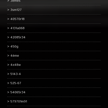
3èmes
3sm127
40570r18
4131a068
42085r34
450g
4ème
4x48w
5143-4
525-67
54065r34
579701m91