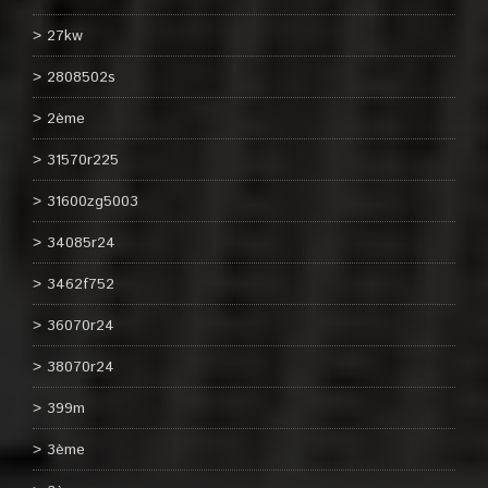
27kw
2808502s
2ème
31570r225
31600zg5003
34085r24
3462f752
36070r24
38070r24
399m
3ème