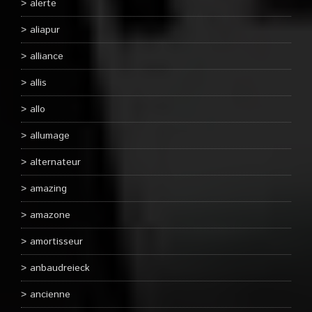
alerte
aliapur
alliance
allis
allo
allumage
alternateur
amazing
amazone
amortisseur
anbaudreieck
ancienne