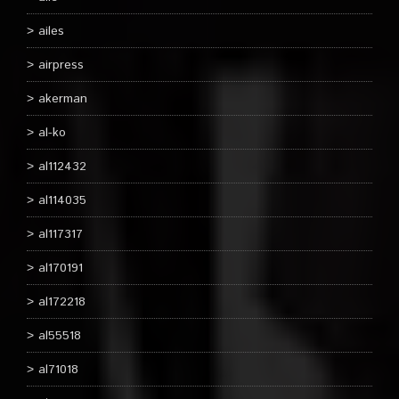
ailes
airpress
akerman
al-ko
al112432
al114035
al117317
al170191
al172218
al55518
al71018