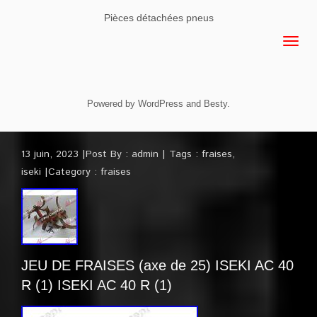
Pièces détachées pneus
Powered by
WordPress
and
Besty
.
13 juin, 2023
Post By :
admin
Tags :
fraises
,
iseki
Category :
fraises
JEU DE FRAISES (axe de 25) ISEKI AC 40
R (1) ISEKI AC 40 R (1)