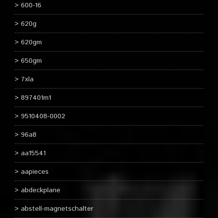
600-16
620g
620gm
650gm
7xla
897401m1
9510408-0002
96a8
aa15541
aapieces
abdeckplane
abstell-magnetschalter