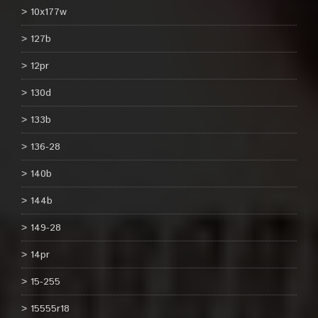
10x177w
127b
12pr
130d
133b
136-28
140b
144b
149-28
14pr
15-255
15555r18