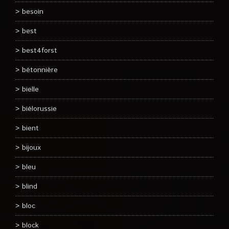
besoin
best
best4forst
bétonnière
bielle
biélorussie
bient
bijoux
bleu
blind
bloc
block