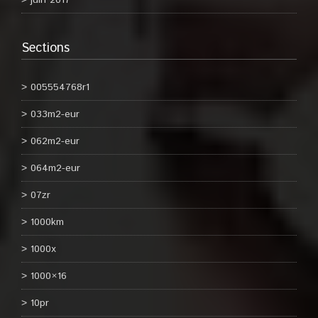
juin 2017
Sections
005554768r1
033m2-eur
062m2-eur
064m2-eur
07zr
1000km
1000x
1000×16
10pr