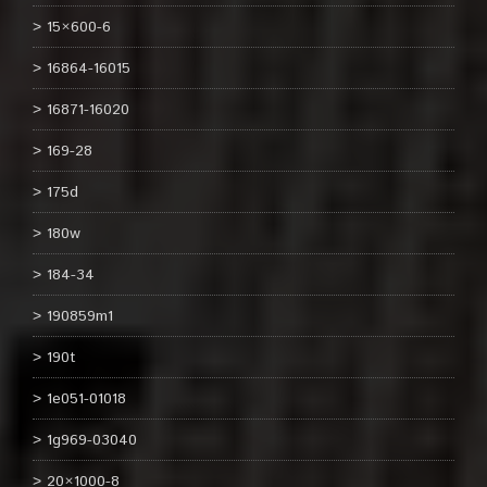
15×600-6
16864-16015
16871-16020
169-28
175d
180w
184-34
190859m1
190t
1e051-01018
1g969-03040
20×1000-8