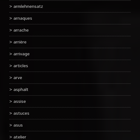
armlehnensatz
arnaques
arrache
arrière
arrivage
articles
arve
asphalt
assise
astuces
asus
atelier