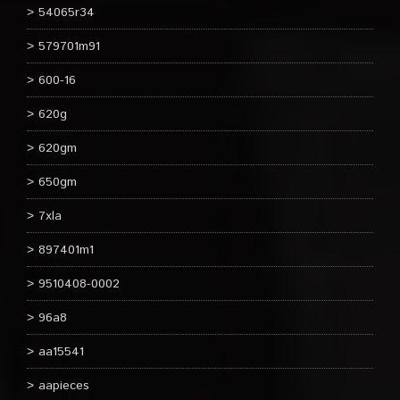
54065r34
579701m91
600-16
620g
620gm
650gm
7xla
897401m1
9510408-0002
96a8
aa15541
aapieces