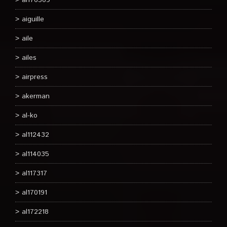
ah76369
aiguille
aile
ailes
airpress
akerman
al-ko
al112432
al114035
al117317
al170191
al172218