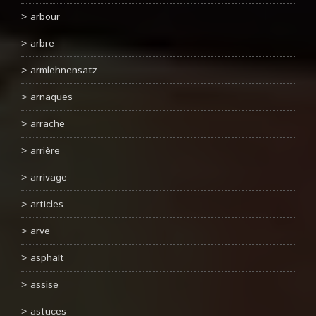
arbour
arbre
armlehnensatz
arnaques
arrache
arrière
arrivage
articles
arve
asphalt
assise
astuces