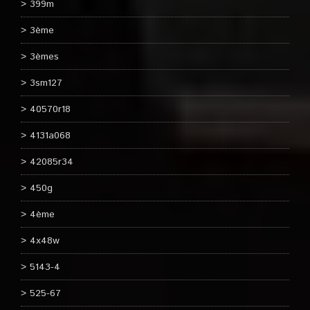
399m
3ème
3èmes
3sm127
40570r18
4131a068
42085r34
450g
4ème
4x48w
5143-4
525-67