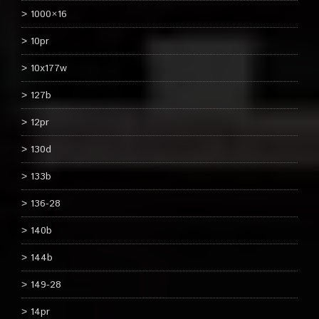
1000×16
10pr
10x177w
127b
12pr
130d
133b
136-28
140b
144b
149-28
14pr