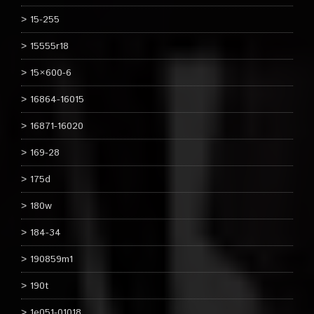
15-255
15555r18
15×600-6
16864-16015
16871-16020
169-28
175d
180w
184-34
190859m1
190t
1e051-01018