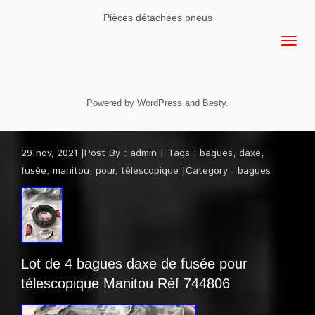
Pièces détachées pneus
Powered by
WordPress
and
Besty
.
29 nov, 2021
Post By :
admin
Tags :
bagues
,
daxe
,
fusée
,
manitou
,
pour
,
télescopique
Category :
bagues
Lot de 4 bagues daxe de fusée pour
télescopique Manitou Rèf 744806