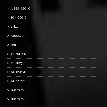
1g969-03040
20×1000-8
27kw
2808502s
2ème
31570r225
31600zg5003
34085r24
3462f752
36070r24
38070r24