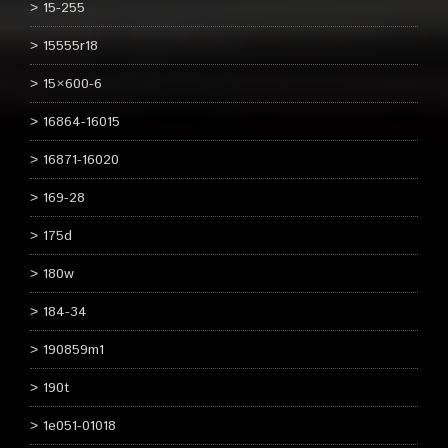
15-255
15555r18
15×600-6
16864-16015
16871-16020
169-28
175d
180w
184-34
190859m1
190t
1e051-01018