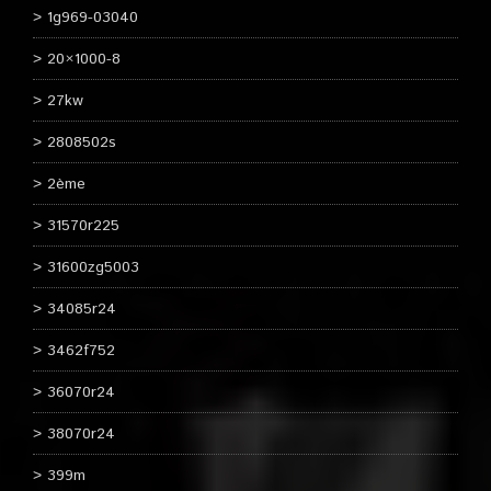
1g969-03040
20×1000-8
27kw
2808502s
2ème
31570r225
31600zg5003
34085r24
3462f752
36070r24
38070r24
399m