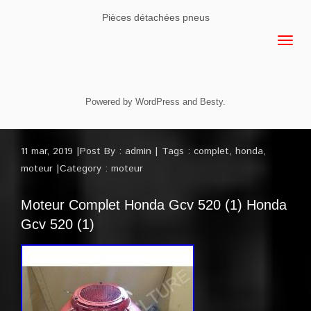
Pièces détachées pneus
Powered by
WordPress
and
Besty
.
11 mar, 2019
Post By :
admin
Tags :
complet
,
honda
,
moteur
Category :
moteur
Moteur Complet Honda Gcv 520 (1) Honda
Gcv 520 (1)