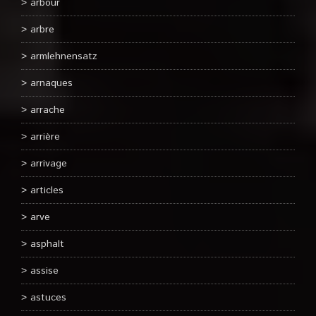
arbour
arbre
armlehnensatz
arnaques
arrache
arrière
arrivage
articles
arve
asphalt
assise
astuces