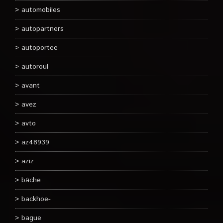
automobiles
autopartners
autoportee
autoroul
avant
avez
avto
az48939
aziz
bâche
backhoe-
bague