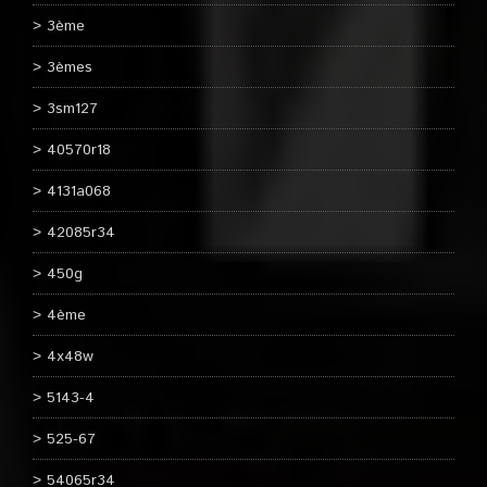
3ème
3èmes
3sm127
40570r18
4131a068
42085r34
450g
4ème
4x48w
5143-4
525-67
54065r34