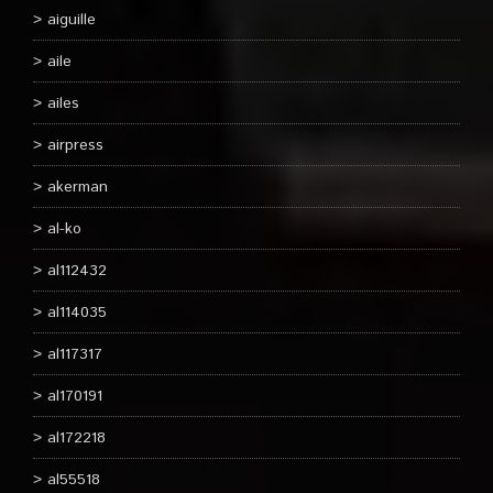
aiguille
aile
ailes
airpress
akerman
al-ko
al112432
al114035
al117317
al170191
al172218
al55518