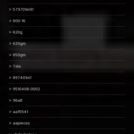
579701m91
600-16
620g
620gm
650gm
7xla
897401m1
9510408-0002
96a8
aa15541
aapieces