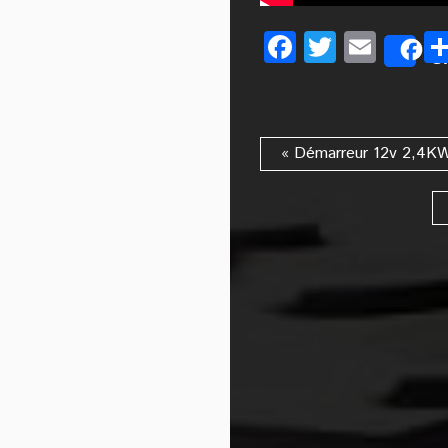
Facebook
Twitter
Emai
S
« Démarreur 12v 2,4KW