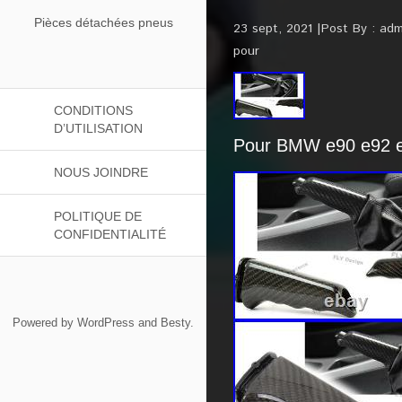
Pièces détachées pneus
23 sept, 2021
Post By :
adm
pour
CONDITIONS
D’UTILISATION
Pour BMW e90 e92 e9
NOUS JOINDRE
POLITIQUE DE
CONFIDENTIALITÉ
Powered by
WordPress
and
Besty
.