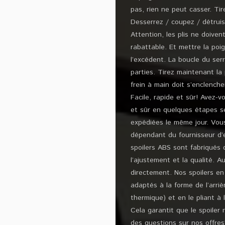
pas, rien ne peut casser. Tir
Desserrez / coupez / détruise
Attention, les plis ne doive
rabattable. Et mettre la po
l’excédent. La boucle du ser
parties. Tirez maintenant la 
frein à main doit s’enclenche
Facile, rapide et sûr! Avez-
et sûr en quelques étapes 
expédiées le même jour. Vous
dépendant du fournisseur d’e
spoilers ABS sont fabriqués 
l’ajustement et la qualité. A
directement. Nos spoilers en 
adaptés à la forme de l’arri
thermique) et en le pliant à
Cela garantit que le spoiler 
des questions sur nos offres?