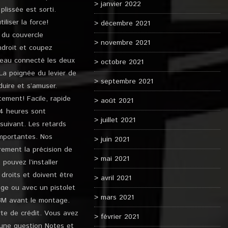
janvier 2022
plissée est sorti.
liser la force!
décembre 2021
s du couvercle
novembre 2021
ndroit et coupez
uveau connecté les deux
octobre 2021
 La poignée du levier de
septembre 2021
duire et s’amuser.
ement! Facile, rapide
août 2021
4 heures sont
juillet 2021
suivant. Les retards
importantes. Nos
juin 2021
rement la précision de
mai 2021
pouvez l’installer
 droits et doivent être
avril 2021
age ou avec un pistolet
mars 2021
 3M avant le montage.
rte de crédit. Vous avez
février 2021
r une question Notes et