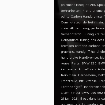
paiement Becquet ABS Spoil
Bohrarbeiten. Freno di eme
echte Carbon Handbremsgrif
Commutateur de frein main. I
main. Allroad, amg, performa
Versandfertig. Tuning kfz te
Carbonfibre tuning hek accs 
bremsen carbone carbono knub
grabrails. Handgriff handhe
hand brake Handbremse. Main
roues, Parts. BMW E93, BM
karosserie. Auto-Ersatz Aut
frein main. Garde-boue, Dekor
Ersatzteile, kfz, kfzteile. 
Festhaltegriff Handbremsheb
L’item « Pour BMW e90 e92 e
21 juin 2021. Il est dans la 
pommeaux ». Le vendeur est 