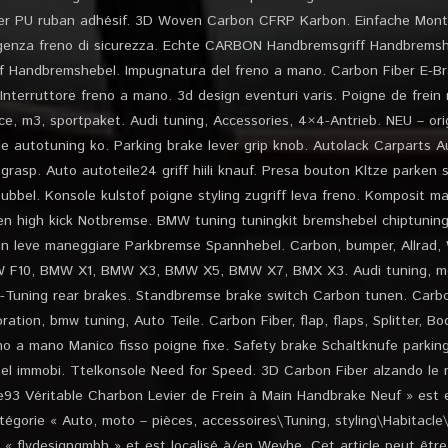
er PU ruban adhésif. 3D Woven Carbon CFRP Karbon. Einfache Mont
rgenza freno di sicurezza. Echte CARBON Handbremsgriff Handbrems
f Handbremshebel. Impugnatura del freno a mano. Carbon Fiber E-Br
nterruttore freno a mano. 3d design eventuri varis. Poigne de frein m
ce, m3, sportpaket. Audi tuning, Accessories, 4×4-Antrieb. NEU – ori
ile autotuning ko. Parking brake lever grip knob. Autolack Carparts 
grasp. Auto autoteile24 griff hiili knauf. Presa bouton Kltze parken 
bel. Konsole kulstof poigne styling zugriff leva freno. Komposit m
ben high kick Notbremse. BMW tuning tuningkit bremshebel chiptuning
 leve maneggiare Parkbremse Spannhebel. Carbon, bumper, Allrad, W
W F10, BMW X1, BMW X3, BMW X5, BMW X7, BMX X3. Audi tuning, m
o-Tuning rear brakes. Standbremse brake switch Carbon tunen. Car
ation, bmw tuning, Auto Teile. Carbon Fiber, flap, flaps, Splitter, Bo
Freno a mano Manico fisso poigne fixe. Safety brake Schaltknufe parki
el immobi. Ttelkonsole Need for Speed. 3D Carbon Fiber alzando le m
93 Véritable Charbon Levier de Frein à Main Handbrake Neuf » est e
catégorie « Auto, moto – pièces, accessoires\Tuning, styling\Habitacle
« flydesigngmbh » et est localisé à/en Weyhe. Cet article peut êtr