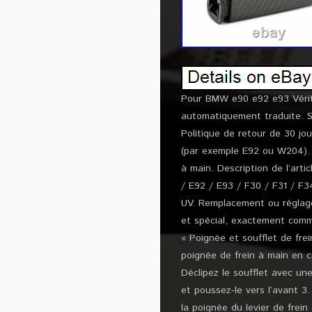
Pour BMW e90 e92 e93 Vérita
automatiquement traduite. S
Politique de retour de 30 jo
(par exemple E92 ou W204). B
à main. Description de l’art
/ E92 / E93 / F30 / F31 / F3
UV. Remplacement ou réglage
et spécial, exactement comme 
« Poignée et soufflet de fre
poignée de frein à main en ca
Déclipez le soufflet avec une
et poussez-le vers l’avant 3. 
la poignée du levier de frein