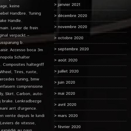
janvier 2021
age, keine
hebel Handbre. Tuning
décembre 2020
ake Handle.
novembre 2020
ain. Levier de frein
ginal verpackt –
octobre 2020
Aussparung b.
septembre 2020
saisir. Accesso boca 3m
anopola Schalter
août 2020
. Composites haltegriff
juillet 2020
heel, Tires, ruote,
ercedes tuning, bmw
juin 2020
bonfasern comprensione
mai 2020
dy, Skirt. Carbon, auto-
ng brake. Lenkradbezge
avril 2020
ani arrt d’urgence.
n vente depuis le lundi
mars 2020
\Leviers de vitesse,
février 2020
e expédié au pays