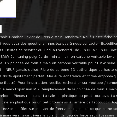
ble Charbon Levier de Frein à Main Handbrake Neuf. Cette fiche pr
i vous avez des questions, nhésitez pas à nous contacter. Expéditio
urs. Heures de service: du lundi au vendredi: de 8 h 00 à 16 h 00. Vo
MW 3er tuning poignée de frein à main en carbone véritable levier de
icle. 1 x poignée de frein à main en carbone véritable pour BMW série
4 – NEUF, jamais utilisé. Fibre de carbone 3D authentique de haute 
 100% ajustement parfait. Meilleure adhérence et forme ergonomique
illustré. Pour l’installation, veuillez rechercher sur Youtube / term
in à main Expansion M » Remplacement de la poignée de frein à main 
rbone: Pièces requises: 1 x cale en plastique ou petit tournevis 1 x s
 cale en plastique ou un petit tournevis à l’arrière de l’accoudoir. Ap
Tirez le soufflet sur le levier de frein à main jusqu’à ce que ce ne so
 à main vers l’avant (vers le volant). Un peu de force est nécessaire i