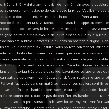
ez très fort; 5. Maintenant, le levier de frein à main avec la doublure 
z soigneusement l’attache de câble avec la pince. Veuillez ne pas uti
nt pas être détruits. Tirez maintenant la poignée du frein à main hor
ignée de frein à main M 8. Attachez le nouveau lien zippé au même e
re-câble doit pointer vers le bas. Alors maintenant, vous avez à no
poignée de frein à main avec la doublure plissée sur le frein à main.
r de manière audible. Remettez le pli dans sa position d’origine. Con
vous trouvé le bon produit? Ensuite, vous pouvez commander immédiat
seulement. Toutes les commandes payées que nous recevons avant 1
 aurez généralement votre produit entre vos mains le jour ouvrable 
xpédition ne peuvent pas être exclus ici. Caractéristiques les plus 
dans un matériau très stable et solide. L’avantage du spoiler est clai
ucun autre ajustement n’est nécessaire ici. Vous recevez le spoiler et 
PU sont fabriqués dans un matériau flexible. Les spoilers sont livrés
ère. Cela se fait en chauffant (par exemple sur un appareil de chauff
 la forme souhaitée. N’oubliez pas de chauffer les bandes adhésives
ne se détachera pas. S’inscrire à la Newsletter. Pay Pal Transfert Ca
 Livraison gratuite 1 x serre-câble 1 x pince Regarder l’article Pose