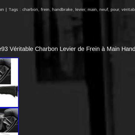
in
Tags :
charbon
,
frein
,
handbrake
,
levier
,
main
,
neuf
,
pour
,
véritab
3 Véritable Charbon Levier de Frein à Main Han