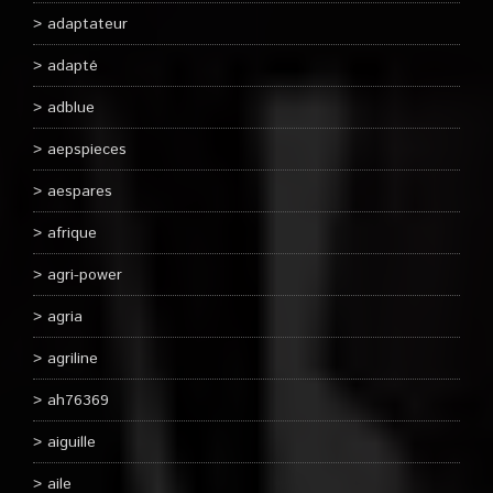
adaptateur
adapté
adblue
aepspieces
aespares
afrique
agri-power
agria
agriline
ah76369
aiguille
aile