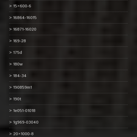
15×600-6
16864-16015
16871-16020
169-28
175d
180w
184-34
190859m1
190t
1e051-01018
1g969-03040
20×1000-8