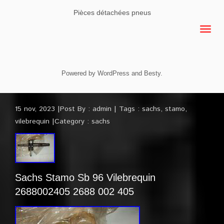
Pièces détachées pneus
Powered by
WordPress
and
Besty
.
15 nov, 2023
Post By :
admin
Tags :
sachs
,
stamo
,
vilebrequin
Category :
sachs
Sachs Stamo Sb 96 Vilebrequin
2688002405 2688 002 405