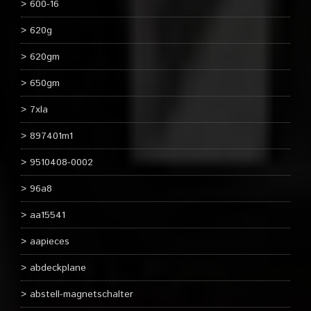
600-16
620g
620gm
650gm
7xla
897401m1
9510408-0002
96a8
aa15541
aapieces
abdeckplane
abstell-magnetschalter