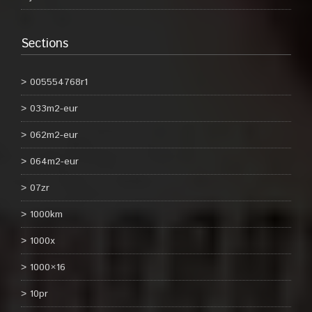
Sections
005554768r1
033m2-eur
062m2-eur
064m2-eur
07zr
1000km
1000x
1000×16
10pr