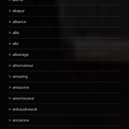
alerte
aliapur
alliance
allis
allo
allumage
alternateur
amazing
amazone
amortisseur
anbaudreieck
ancienne