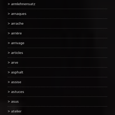
armlehnensatz
arnaques
arrache
arrière
arrivage
articles
arve
asphalt
assise
astuces
asus
atelier