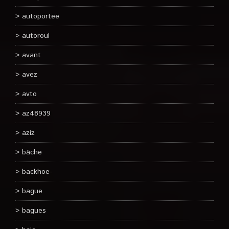
autoportee
autoroul
avant
avez
avto
az48939
aziz
bâche
backhoe-
bague
bagues