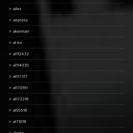
ailes
airpress
akerman
al-ko
al112432
al114035
al117317
al170191
al172218
al55518
al71018