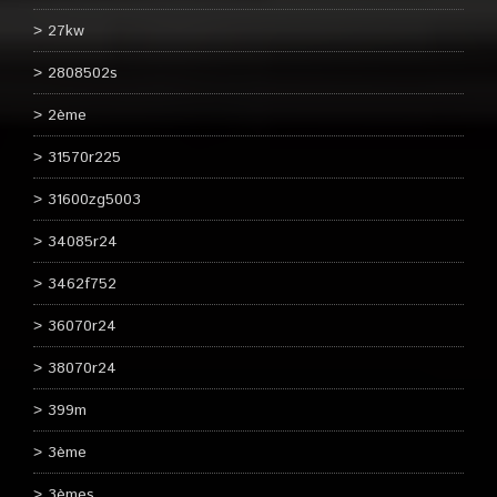
27kw
2808502s
2ème
31570r225
31600zg5003
34085r24
3462f752
36070r24
38070r24
399m
3ème
3èmes