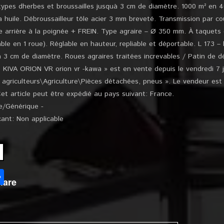
types dherbes et broussailles jusquà 3 cm de diamètre. 1000 m² en 4
uile. Débroussailleur tôle acier 3 mm breveté. Transmission par co
 arrière à la poignée + FREIN. Type agraire – Ø 350 mm. À taquets (
ble en 1 roue). Réglable en hauteur, repliable et déportable. L 173 –
à 3 cm de diamètre. Roues agraires traitées increvables / Patin de dé
KIVA ORION VR orion vr -kawa » est en vente depuis le vendredi 7 jui
, agriculteurs\Agriculture\Pièces détachées, pneus ». Le vendeur est
Cet article peut être expédié au pays suivant: France.
e/Générique -
ant: Non applicable
l
Partager
hare