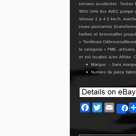
terrains accidentés. Toutes 
180V OHV 6cv AVEC pompe a h
Vitesse 2 à 4,5 km/h, marche
roues pivotantes (transforma
herbes et broussailles jusqu
« Tondeuse Débroussailleuse 
la catégorie « PME, artisans
et est localisé à/en Athée. 
Marque: – Sans marqu
Numéro de pièce fabric
Facebook
Twitter
Emai
S