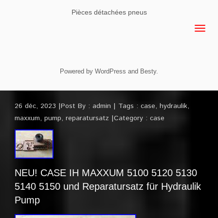
Pièces détachées pneus
Powered by
WordPress
and
Besty
.
26 déc, 2023
Post By :
admin
Tags :
case
,
hydraulik
,
maxxum
,
pump
,
reparatursatz
Category :
case
NEU! CASE IH MAXXUM 5100 5120 5130
5140 5150 und Reparatursatz für Hydraulik
Pump