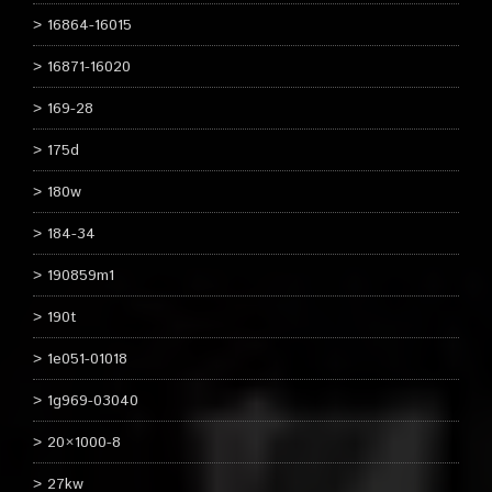
16864-16015
16871-16020
169-28
175d
180w
184-34
190859m1
190t
1e051-01018
1g969-03040
20×1000-8
27kw