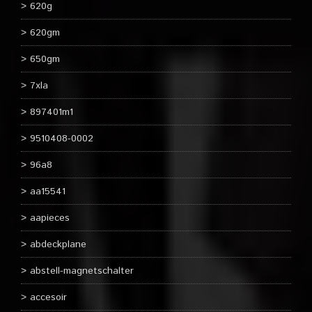
620g
620gm
650gm
7xla
897401m1
9510408-0002
96a8
aa15541
aapieces
abdeckplane
abstell-magnetschalter
accesoir