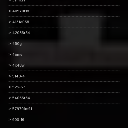
3sm127
40570r18
4131a068
42085r34
450g
4ème
4x48w
5143-4
525-67
54065r34
579701m91
600-16