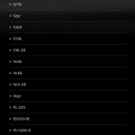
127b
12pr
130d
133b
136-28
140b
144b
149-28
14pr
15-255
15555r18
15×600-6