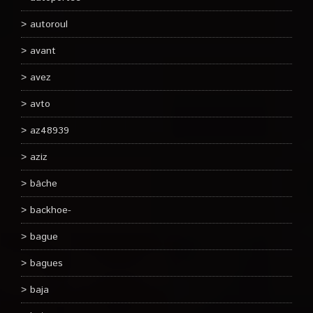
autoroul
avant
avez
avto
az48939
aziz
bâche
backhoe-
bague
bagues
baja