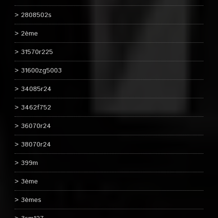
2808502s
2ème
31570r225
31600zg5003
34085r24
3462f752
36070r24
38070r24
399m
3ème
3èmes