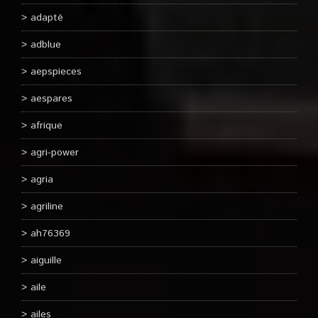
adapté
adblue
aepspieces
aespares
afrique
agri-power
agria
agriline
ah76369
aiguille
aile
ailes