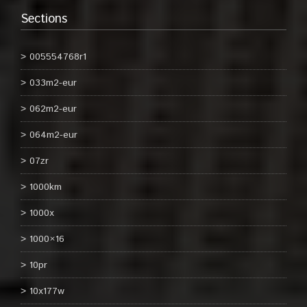
Sections
005554768r1
033m2-eur
062m2-eur
064m2-eur
07zr
1000km
1000x
1000×16
10pr
10x177w