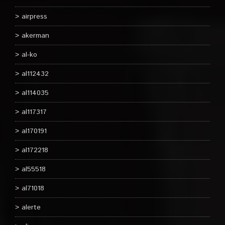
airpress
akerman
al-ko
al112432
al114035
al117317
al170191
al172218
al55518
al71018
alerte