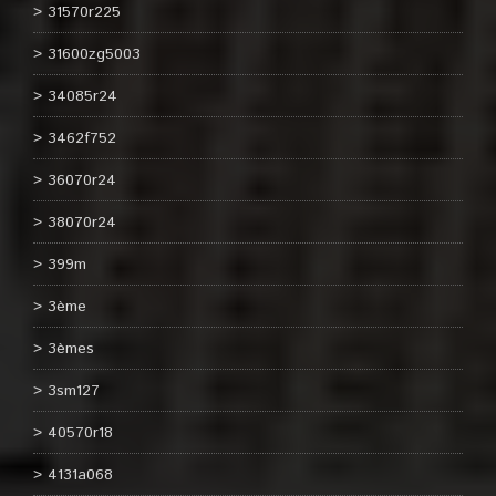
31570r225
31600zg5003
34085r24
3462f752
36070r24
38070r24
399m
3ème
3èmes
3sm127
40570r18
4131a068