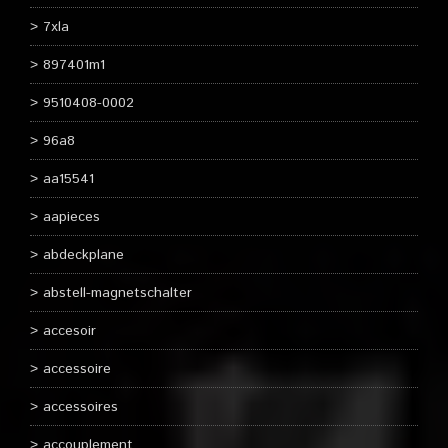
7xla
897401m1
9510408-0002
96a8
aa15541
aapieces
abdeckplane
abstell-magnetschalter
accesoir
accessoire
accessoires
accouplement