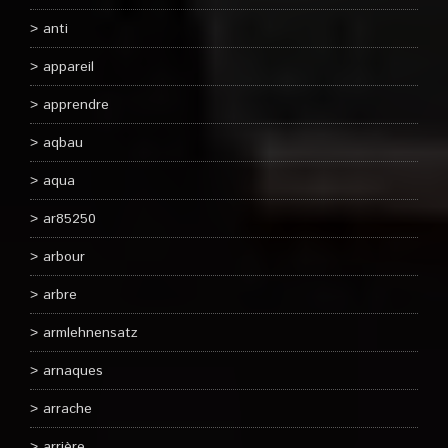
anti
appareil
apprendre
aqbau
aqua
ar85250
arbour
arbre
armlehnensatz
arnaques
arrache
arrière