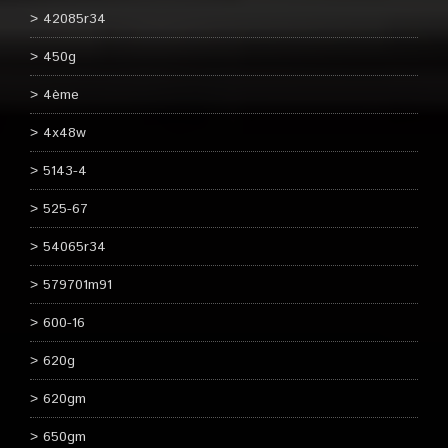
42085r34
450g
4ème
4x48w
5143-4
525-67
54065r34
579701m91
600-16
620g
620gm
650gm