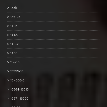
133b
136-28
140b
144b
149-28
14pr
15-255
15555r18
15×600-6
16864-16015
16871-16020