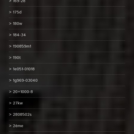
169-28
175d
180w
184-34
190859m1
190t
1e051-01018
1g969-03040
20×1000-8
27kw
2808502s
2ème