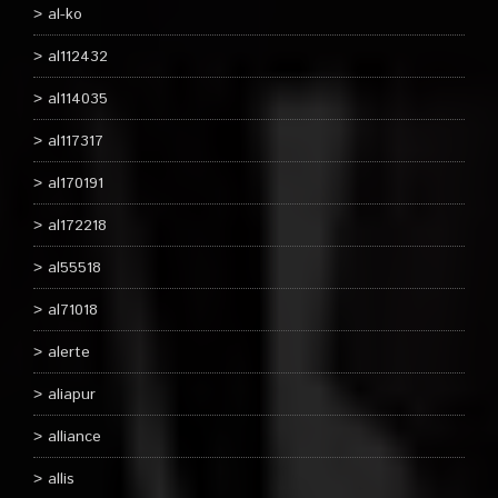
al-ko
al112432
al114035
al117317
al170191
al172218
al55518
al71018
alerte
aliapur
alliance
allis