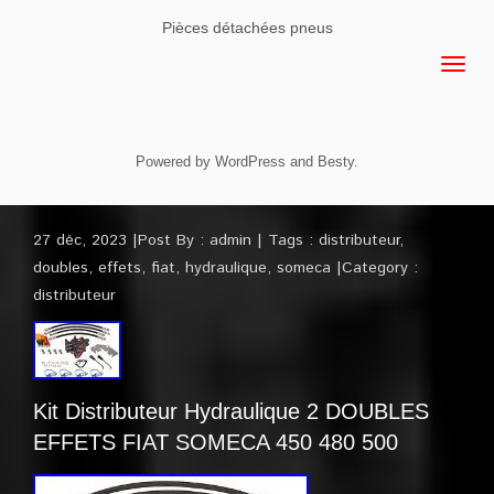
Pièces détachées pneus
Powered by
WordPress
and
Besty
.
27 déc, 2023
Post By :
admin
Tags :
distributeur
,
doubles
,
effets
,
fiat
,
hydraulique
,
someca
Category :
distributeur
Kit Distributeur Hydraulique 2 DOUBLES
EFFETS FIAT SOMECA 450 480 500