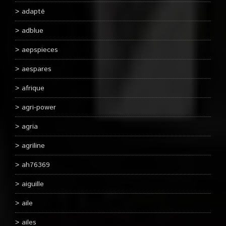
adapté
adblue
aepspieces
aespares
afrique
agri-power
agria
agriline
ah76369
aiguille
aile
ailes