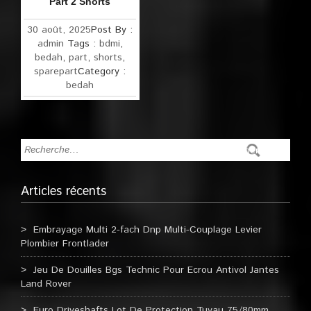
Part 2 Shorts
30 août, 2025
Post By :
admin
Tags :
bdmi
,
bedah
,
part
,
shorts
,
sparepart
Category :
bedah
Articles récents
Embrayage Multi 2-fach Dnp Multi-Couplage Levier
Plombier Frontlader
Jeu De Douilles Bgs Technic Pour Ecrou Antivol Jantes
Land Rover
Euro Driveshafts Lot De Protection Tuyau 75/80mm