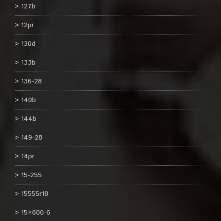
127b
12pr
130d
133b
136-28
140b
144b
149-28
14pr
15-255
15555r18
15×600-6