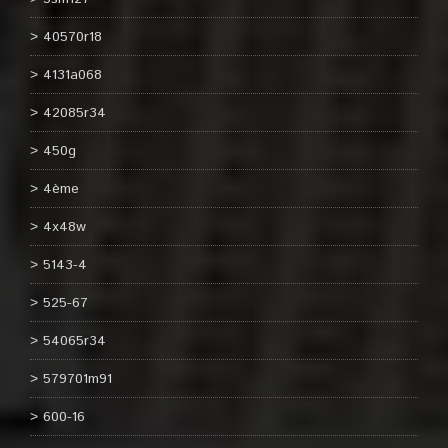
40570r18
4131a068
42085r34
450g
4ème
4x48w
5143-4
525-67
54065r34
579701m91
600-16