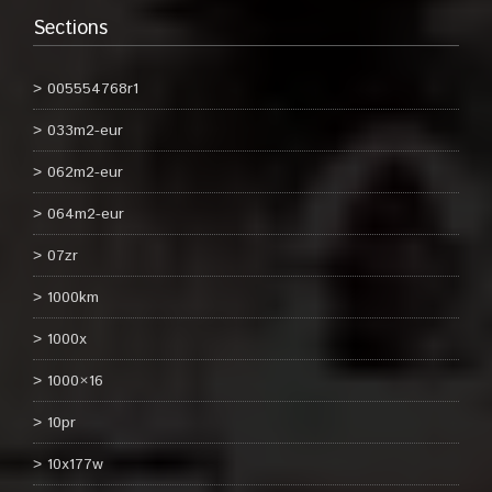
Sections
005554768r1
033m2-eur
062m2-eur
064m2-eur
07zr
1000km
1000x
1000×16
10pr
10x177w