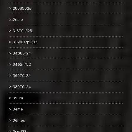
2808502s
2ème
31570r225
31600zg5003
34085r24
3462f752
36070r24
38070r24
399m
3ème
3èmes
3sm127