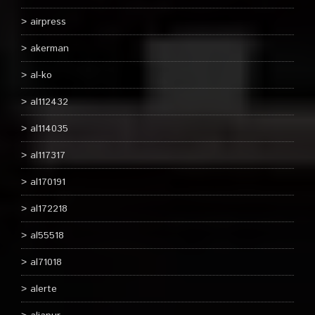
airpress
akerman
al-ko
al112432
al114035
al117317
al170191
al172218
al55518
al71018
alerte