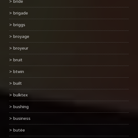
bride
brigade
briggs
broyage
broyeur
bruit
btwin
built
bulktex
bushing
business
butée