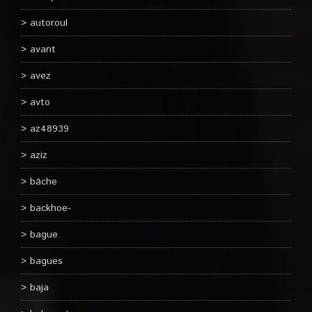
autoroul
avant
avez
avto
az48939
aziz
bâche
backhoe-
bague
bagues
baja