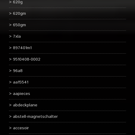
620g
620gm
650gm
7xla
897401m1
9510408-0002
96a8
aa15541
aapieces
abdeckplane
abstell-magnetschalter
accesoir