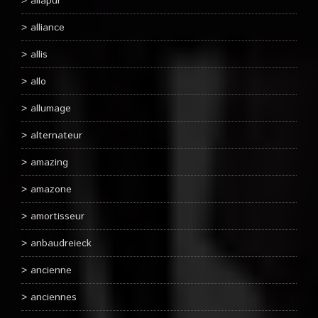
aliapur
alliance
allis
allo
allumage
alternateur
amazing
amazone
amortisseur
anbaudreieck
ancienne
anciennes