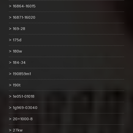
16864-16015
16871-16020
169-28
175d
180w
184-34
190859m1
190t
1e051-01018
1g969-03040
20×1000-8
27kw