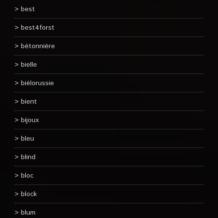
best
best4forst
bétonnière
bielle
biélorussie
bient
bijoux
bleu
blind
bloc
block
blum