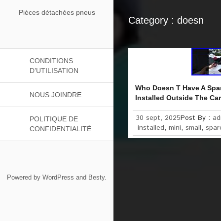
Pièces détachées pneus
Category : doesn
CONDITIONS
D’UTILISATION
Who Doesn T Have A Spare
NOUS JOINDRE
Installed Outside The Ca
30 sept, 2025
Post By :
ad
POLITIQUE DE
installed
,
mini
,
small
,
spar
CONFIDENTIALITÉ
Powered by
WordPress
and
Besty
.