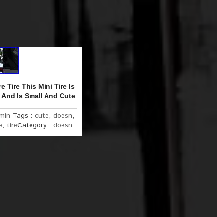
 Tire This Mini Tire Is
r And Is Small And Cute
min
Tags :
cute
,
doesn
,
e
,
tire
Category :
doesn