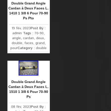
Double Grand Angle
Cardan à Deux Faces L.
1410 1 3/8 6 Pour 70-90
Ps Pto
19 fév, 2023
Post By :
admin
Tags :
70-90
,
angle
,
cardan
,
deux
,
double
,
faces
,
grand
,
pour
Category :
double
Double Grand Angle
Cardan à Deux Faces L.
1510 1 3/8 6 Pour 70-90
Ps
08 fév, 2023
Post By :