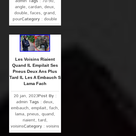
admin
Tags :
70-90
,
angle
,
cardan
,
deux
,
double
,
faces
,
grand
,
pour
Category :
double
Les Voisins Riaient
Quand IL Empilait Ses
Pneus Deux Ans Plus
Tard IL Les A Embauch S
Lama Fach
20 jan, 2023
Post By :
admin
Tags :
deux
,
embauch
,
empilait
,
fach
,
lama
,
pneus
,
quand
,
riaient
,
tard
,
voisins
Category :
voisins