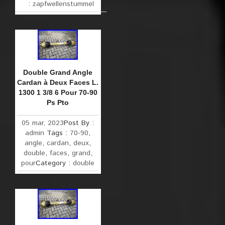
:
zapfwellenstummel
Double Grand Angle
Cardan à Deux Faces L.
1300 1 3/8 6 Pour 70-90
Ps Pto
05 mar, 2023
Post By :
admin
Tags :
70-90
,
angle
,
cardan
,
deux
,
double
,
faces
,
grand
,
pour
Category :
double