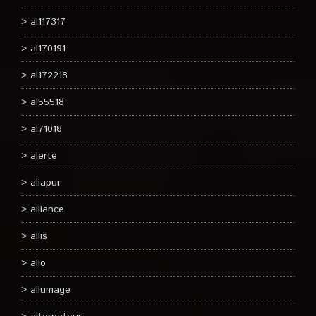
al117317
al170191
al172218
al55518
al71018
alerte
aliapur
alliance
allis
allo
allumage