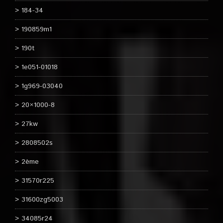
184-34
190859m1
190t
1e051-01018
1g969-03040
20×1000-8
27kw
2808502s
2ème
31570r225
31600zg5003
34085r24