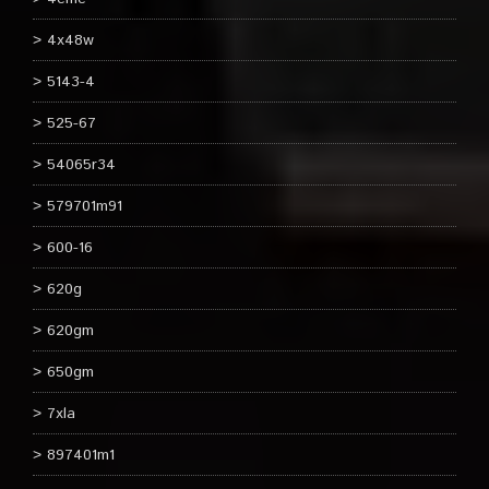
4x48w
5143-4
525-67
54065r34
579701m91
600-16
620g
620gm
650gm
7xla
897401m1