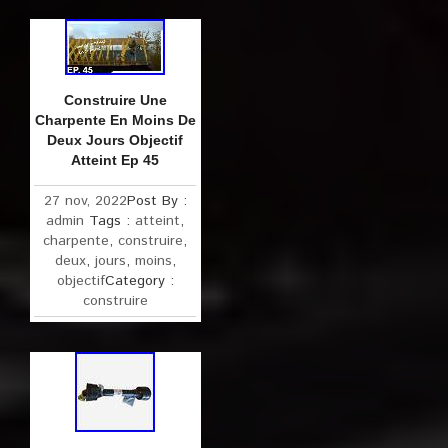
Construire Une
Charpente En Moins De
Deux Jours Objectif
Atteint Ep 45
27 nov, 2022
Post By :
admin
Tags :
atteint
,
charpente
,
construire
,
deux
,
jours
,
moins
,
objectif
Category :
construire