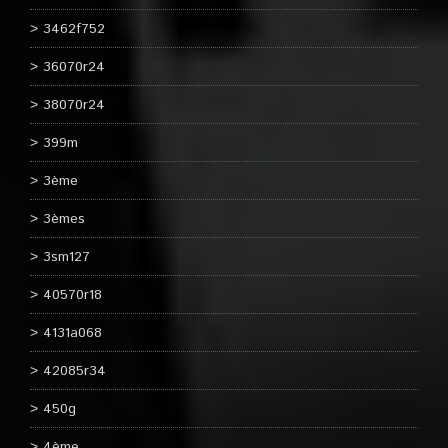
3462f752
36070r24
38070r24
399m
3ème
3èmes
3sm127
40570r18
4131a068
42085r34
450g
4ème