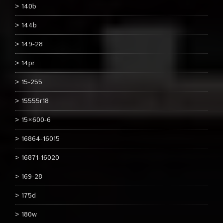
140b
144b
149-28
14pr
15-255
15555r18
15×600-6
16864-16015
16871-16020
169-28
175d
180w