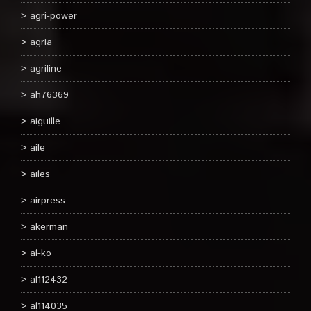
agri-power
agria
agriline
ah76369
aiguille
aile
ailes
airpress
akerman
al-ko
al112432
al114035