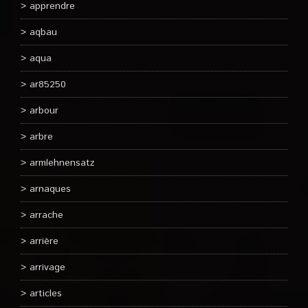
apprendre
aqbau
aqua
ar85250
arbour
arbre
armlehnensatz
arnaques
arrache
arrière
arrivage
articles