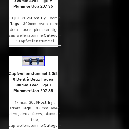
300mm avec Tige +
Plummer Ucp 207 35
01 juil, 2026
Post By :
admin
Tags :
300mm
,
avec
,
dent
,
deux
,
faces
,
plummer
,
tige
,
zapfwellenstummel
Category
:
zapfwellenstummel
Zapfwellenstummel 1 3/8
6 Dent à Deux Faces
300mm avec Tige +
Plummer Ucp 207 35
17 mar, 2026
Post By :
admin
Tags :
300mm
,
avec
,
dent
,
deux
,
faces
,
plummer
,
tige
,
zapfwellenstummel
Category