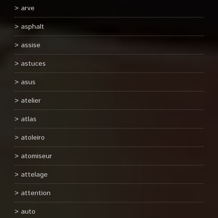
arve
asphalt
assise
astuces
asus
atelier
atlas
atoleiro
atomiseur
attelage
attention
auto