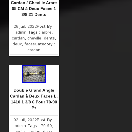
Cardan / Cheville Arbre
65 CM à Deux Faces 1
3/8 21 Dents
26 juil, 2022
Post By :
admin
Tags :
arbre
,
cardan
,
cheville
,
dents
,
deux
,
faces
Category :
cardan
Double Grand Angle
Cardan à Deux Faces L.
1410 1 3/8 6 Pour 70-90
Ps
02 juil, 2022
Post By :
admin
Tags :
70-90
,
angle
,
cardan
,
deux
,