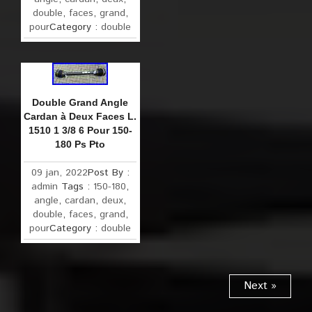
double
,
faces
,
grand
,
pour
Category :
double
Double Grand Angle
Cardan à Deux Faces L.
1510 1 3/8 6 Pour 150-
180 Ps Pto
09 jan, 2022
Post By :
admin
Tags :
150-180
,
angle
,
cardan
,
deux
,
double
,
faces
,
grand
,
pour
Category :
double
Next »