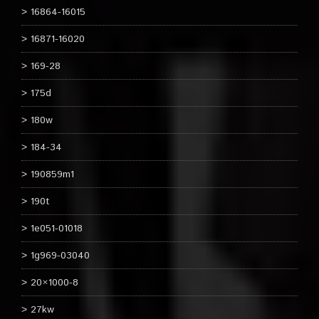
16864-16015
16871-16020
169-28
175d
180w
184-34
190859m1
190t
1e051-01018
1g969-03040
20×1000-8
27kw