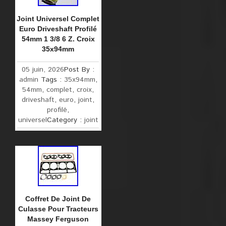
Joint Universel Complet
Euro Driveshaft Profilé
54mm 1 3/8 6 Z. Croix
35x94mm
05 juin, 2026
Post By :
admin
Tags :
35x94mm
,
54mm
,
complet
,
croix
,
driveshaft
,
euro
,
joint
,
profilé
,
universel
Category :
joint
Coffret De Joint De
Culasse Pour Tracteurs
Massey Ferguson