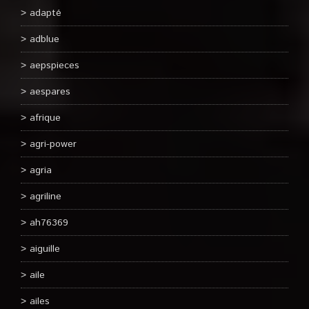
adapté
adblue
aepspieces
aespares
afrique
agri-power
agria
agriline
ah76369
aiguille
aile
ailes