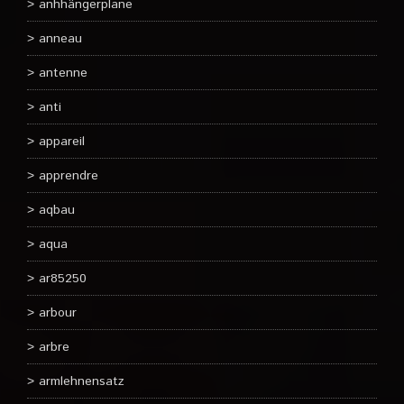
anhhängerplane
anneau
antenne
anti
appareil
apprendre
aqbau
aqua
ar85250
arbour
arbre
armlehnensatz