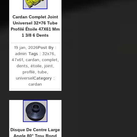
Cardan Complet Joint
Universel 32×76 Tube
Profilé Étoile 47X61 Mm
1 3/8 6 Dents
19 jan, 2026
Post By :
admin
Tags :
32x76
,
47x61
,
cardan
,
complet
,
dents
,
étoile
,
joint
,
profilé
,
tube
,
universel
Category :
cardan
Disque De Centre Large
Angle 80° Trou Rond