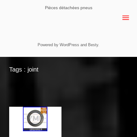
Pièces détachées pneus
Powered by
WordPress
and
Besty
.
Tags : joint