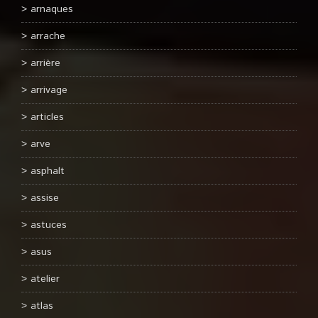
arnaques
arrache
arrière
arrivage
articles
arve
asphalt
assise
astuces
asus
atelier
atlas