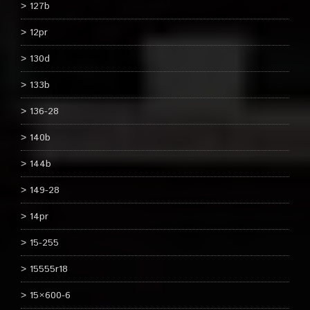
127b
12pr
130d
133b
136-28
140b
144b
149-28
14pr
15-255
15555r18
15×600-6