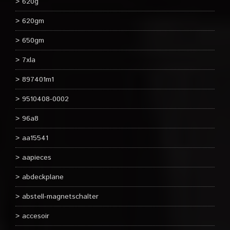
620g
620gm
650gm
7xla
897401m1
9510408-0002
96a8
aa15541
aapieces
abdeckplane
abstell-magnetschalter
accesoir