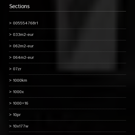
Sections
005554768r1
033m2-eur
062m2-eur
064m2-eur
07zr
1000km
1000x
1000×16
10pr
10x177w