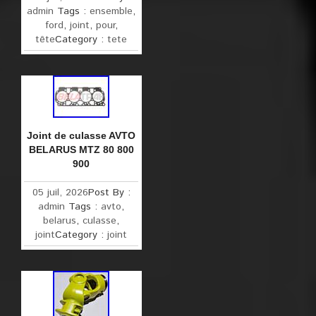
admin
Tags :
ensemble
,
ford
,
joint
,
pour
,
tête
Category :
tete
Joint de culasse AVTO
BELARUS MTZ 80 800
900
05 juil, 2026
Post By :
admin
Tags :
avto
,
belarus
,
culasse
,
joint
Category :
joint