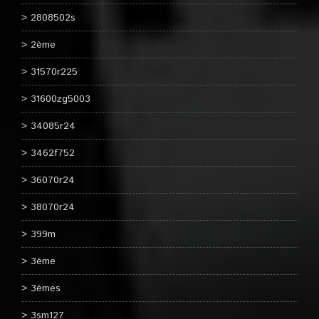
2808502s
2ème
31570r225
31600zg5003
34085r24
3462f752
36070r24
38070r24
399m
3ème
3èmes
3sm127