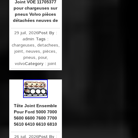
Joint VOE 11705377
pour chargeuses sur
pneus Volvo pièces
détachées neuves de
29 juil, 2026
Post By :
admin
Tags :
chargeuses
,
detachees
,
joint
,
neuves
,
pièces
,
pneus
,
pour
,
volvo
Category :
joint
Tête Joint Ensemble
Pour Ford 5000 7000
5600 6600 7600 7700
5610 6410 6610 6810
26 juil, 2026
Post By :