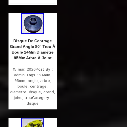
Disque De Centrage
Grand Angle 80° Trou À
Boule 24Mm Diamètre
95Mm Arbre À Joint
15 mar, 2026
Post By :
admin
Tags :
24mm
,
95mm
,
angle
,
arbre
,
boule
,
centrage
,
diamètre
,
disque
,
grand
,
joint
,
trou
Category :
disque