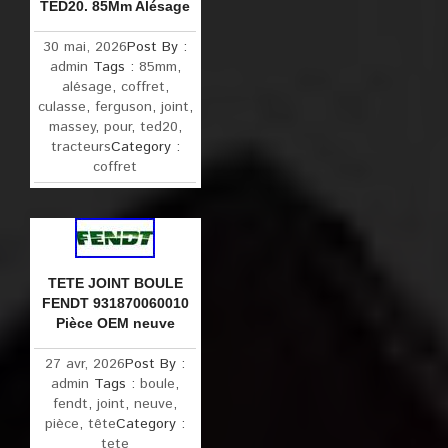
TED20. 85Mm Alésage
30 mai, 2026
Post By :
admin
Tags :
85mm
,
alésage
,
coffret
,
culasse
,
ferguson
,
joint
,
massey
,
pour
,
ted20
,
tracteurs
Category :
coffret
TETE JOINT BOULE
FENDT 931870060010
Pièce OEM neuve
27 avr, 2026
Post By :
admin
Tags :
boule
,
fendt
,
joint
,
neuve
,
pièce
,
tête
Category :
tete