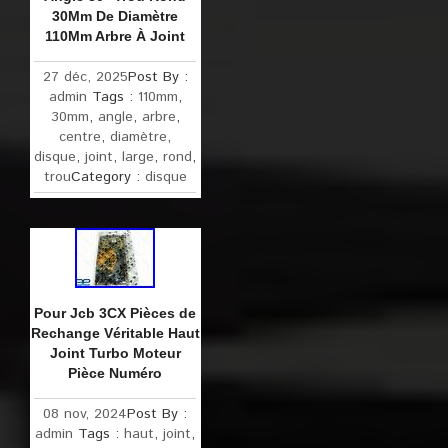
30Mm De Diamètre
110Mm Arbre À Joint
27 déc, 2025
Post By :
admin
Tags :
110mm
,
30mm
,
angle
,
arbre
,
centre
,
diamètre
,
disque
,
joint
,
large
,
rond
,
trou
Category :
disque
Pour Jcb 3CX Pièces de
Rechange Véritable Haut
Joint Turbo Moteur
Pièce Numéro
08 nov, 2024
Post By :
admin
Tags :
haut
,
joint
,