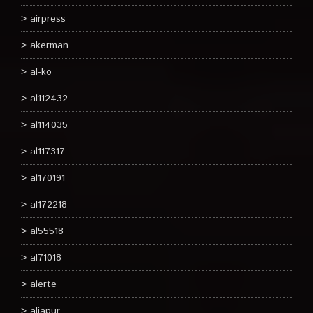
airpress
akerman
al-ko
al112432
al114035
al117317
al170191
al172218
al55518
al71018
alerte
aliapur