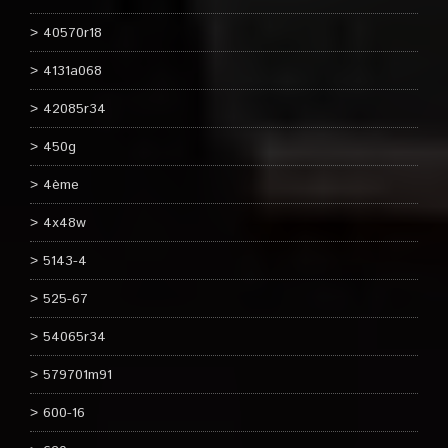
40570r18
4131a068
42085r34
450g
4ème
4x48w
5143-4
525-67
54065r34
579701m91
600-16