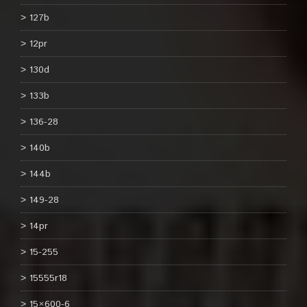
127b
12pr
130d
133b
136-28
140b
144b
149-28
14pr
15-255
15555r18
15×600-6