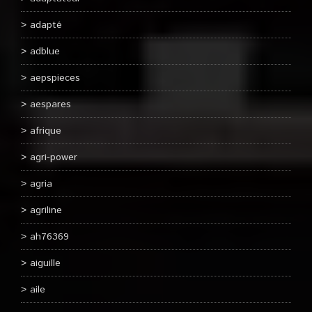
adapté
adblue
aepspieces
aespares
afrique
agri-power
agria
agriline
ah76369
aiguille
aile