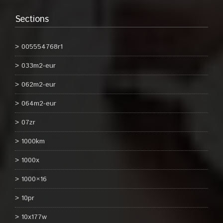
Sections
005554768r1
033m2-eur
062m2-eur
064m2-eur
07zr
1000km
1000x
1000×16
10pr
10x177w