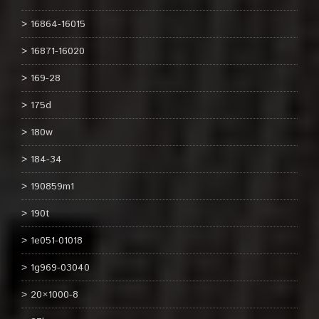
16864-16015
16871-16020
169-28
175d
180w
184-34
190859m1
190t
1e051-01018
1g969-03040
20×1000-8