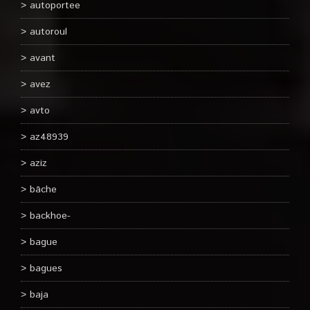
autoportee
autoroul
avant
avez
avto
az48939
aziz
bâche
backhoe-
bague
bagues
baja