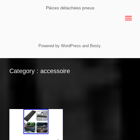
Pièces détachées pneus
Powered by
WordPress
and
Besty
.
Category : accessoire