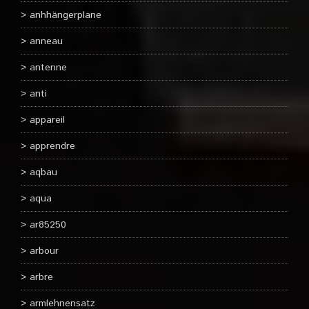
anhhängerplane
anneau
antenne
anti
appareil
apprendre
aqbau
aqua
ar85250
arbour
arbre
armlehnensatz