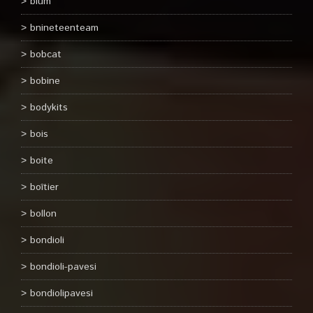
blum
bnineteenteam
bobcat
bobine
bodykits
bois
boite
boîtier
bollon
bondioli
bondioli-pavesi
bondiolipavesi