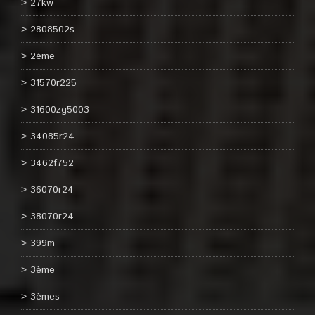
27kw
2808502s
2ème
31570r225
31600zg5003
34085r24
3462f752
36070r24
38070r24
399m
3ème
3èmes