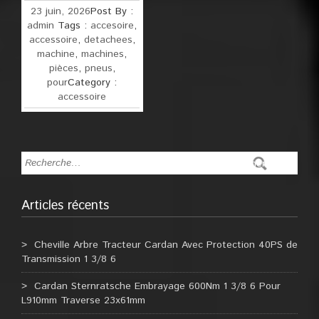
23 juin, 2026
Post By :
admin
Tags :
accesoire
,
accessoire
,
detachees
,
machine
,
machines
,
pièces
,
pneus
,
pour
Category :
accessoire
Articles récents
Cheville Arbre Tracteur Cardan Avec Protection 40PS de
Transmission 1 3/8 6
Cardan Sternratsche Embrayage 600Nm 1 3/8 6 Pour
L910mm Traverse 23x61mm