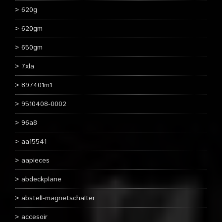
620g
620gm
650gm
7xla
897401m1
9510408-0002
96a8
aa15541
aapieces
abdeckplane
abstell-magnetschalter
accesoir