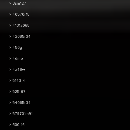
3sm127
40570r18
4131a068
42085r34
450g
4ème
4x48w
5143-4
525-67
54065r34
579701m91
600-16