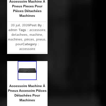
Accessoire Machine À
Pneus Pieces Pour
Pièces Détachées
Machines
20 juil, 2026
Post By :
admin
Tags :
accessoire
,
detachees
,
machine
,
machines
,
pièces
,
pneus
,
pour
Category :
accessoire
Accessoire Machine À
Pneus Accesoire Pièces
Détachées Pour
Machines