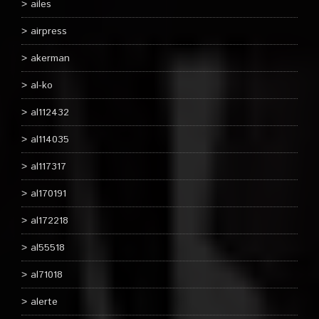
ailes
airpress
akerman
al-ko
al112432
al114035
al117317
al170191
al172218
al55518
al71018
alerte