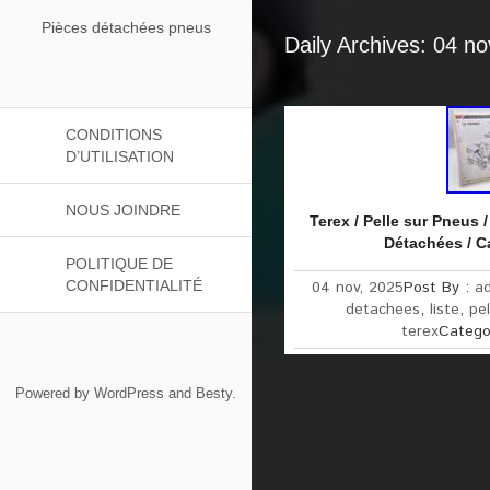
Pièces détachées pneus
Daily Archives: 04 n
CONDITIONS
D’UTILISATION
NOUS JOINDRE
Terex / Pelle sur Pneus 
Détachées / C
POLITIQUE DE
CONFIDENTIALITÉ
04 nov, 2025
Post By :
a
detachees
,
liste
,
pel
terex
Catego
Powered by
WordPress
and
Besty
.