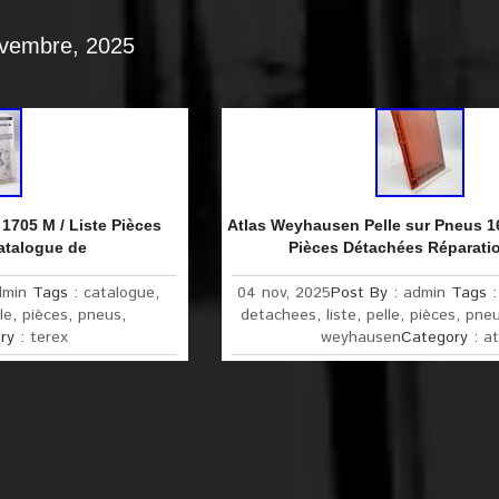
ovembre, 2025
/ 1705 M / Liste Pièces
Atlas Weyhausen Pelle sur Pneus 1
atalogue de
Pièces Détachées Réparati
dmin
Tags :
catalogue
,
04 nov, 2025
Post By :
admin
Tags 
le
,
pièces
,
pneus
,
detachees
,
liste
,
pelle
,
pièces
,
pne
ry :
terex
weyhausen
Category :
at