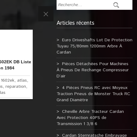
Articles récents
Euro Driveshafts Lot De Protection
Tuyau 75/80mm 1200mm Arbre À
Cardan
602EK DB Liste
Pièces Détachées Pour Machines
on 1984
À Pneus De Rechange Compresseur
D’air
:
1602ek
,
atlas
,
us
,
reparation
,
4 Pièces Pneus RC avec Moyeux
las
Traction Pneus de Monster Truck RC
Grand Diamètre
Cheville Arbre Tracteur Cardan
Avec Protection 40PS de
Transmission 1 3/8 6
Cardan Sternratsche Embrayage