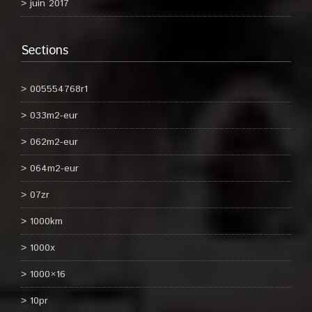
juin 2017
Sections
005554768r1
033m2-eur
062m2-eur
064m2-eur
07zr
1000km
1000x
1000×16
10pr