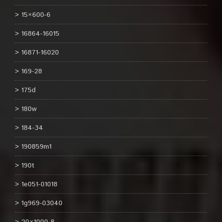
15×600-6
16864-16015
16871-16020
169-28
175d
180w
184-34
190859m1
190t
1e051-01018
1g969-03040