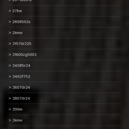
20×1000-8
27kw
2808502s
2ème
31570r225
31600zg5003
34085r24
3462f752
36070r24
38070r24
399m
3ème