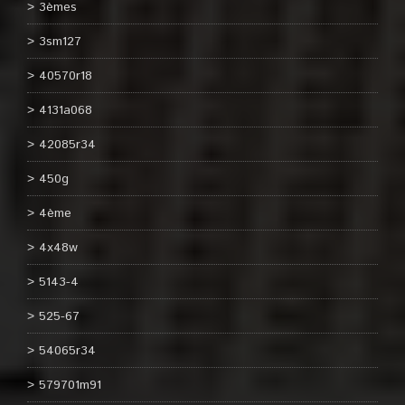
3èmes
3sm127
40570r18
4131a068
42085r34
450g
4ème
4x48w
5143-4
525-67
54065r34
579701m91