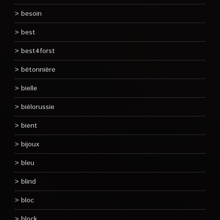
besoin
best
best4forst
bétonnière
bielle
biélorussie
bient
bijoux
bleu
blind
bloc
block