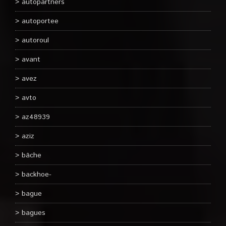
autopartners
autoportee
autoroul
avant
avez
avto
az48939
aziz
bâche
backhoe-
bague
bagues