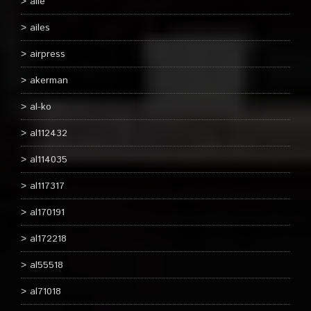
aile
ailes
airpress
akerman
al-ko
al112432
al114035
al117317
al170191
al172218
al55518
al71018