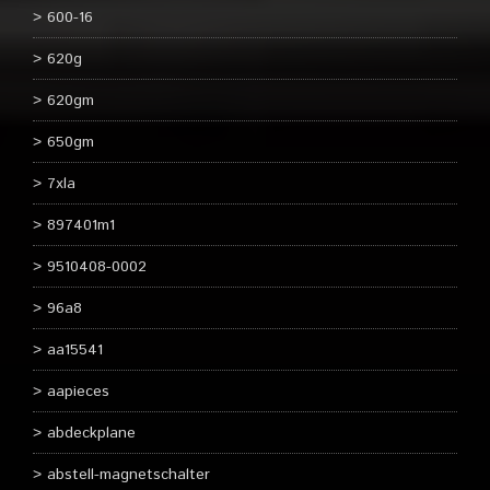
600-16
620g
620gm
650gm
7xla
897401m1
9510408-0002
96a8
aa15541
aapieces
abdeckplane
abstell-magnetschalter