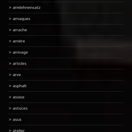
armlehnensatz
arnaques
arrache
arrière
arrivage
articles
arve
asphalt
assise
astuces
asus
atelier