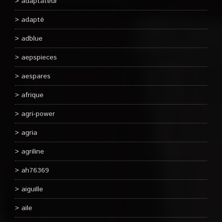
adaptateur
adapté
adblue
aepspieces
aespares
afrique
agri-power
agria
agriline
ah76369
aiguille
aile