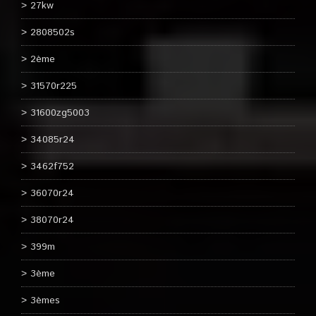
27kw
2808502s
2ème
31570r225
31600zg5003
34085r24
3462f752
36070r24
38070r24
399m
3ème
3èmes