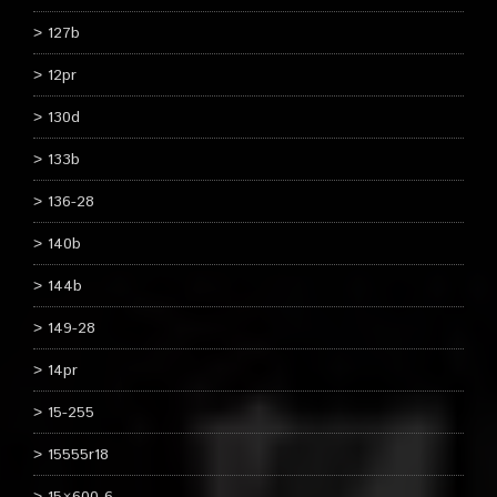
127b
12pr
130d
133b
136-28
140b
144b
149-28
14pr
15-255
15555r18