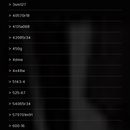
3sm127
40570r18
4131a068
42085r34
450g
4ème
4x48w
5143-4
525-67
54065r34
579701m91
600-16