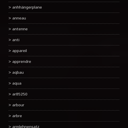
anhhängerplane
anneau
antenne
anti
appareil
apprendre
aqbau
aqua
ar85250
arbour
arbre
armlehnensatz