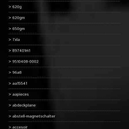
620g
620gm
650gm
7xla
897401m1
9510408-0002
96a8
aa15541
aapieces
abdeckplane
abstell-magnetschalter
accesoir