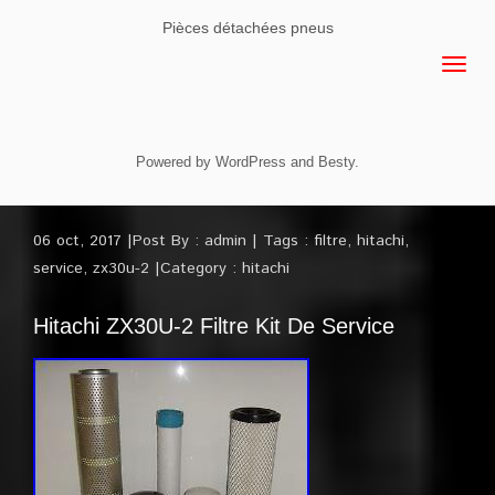
Pièces détachées pneus
Powered by
WordPress
and
Besty
.
06 oct, 2017
Post By :
admin
Tags :
filtre
,
hitachi
,
service
,
zx30u-2
Category :
hitachi
Hitachi ZX30U-2 Filtre Kit De Service