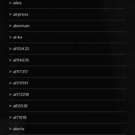
ailes
airpress
akerman
al-ko
al112432
al114035
al117317
al170191
al172218
al55518
al71018
alerte