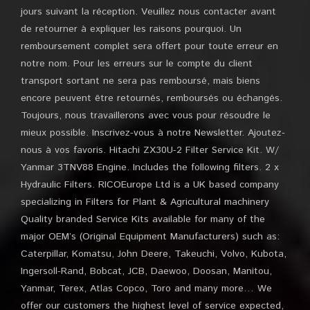
jours suivant la réception. Veuillez nous contacter avant
de retourner à expliquer les raisons pourquoi. Un
remboursement complet sera offert pour toute erreur en
notre nom. Pour les erreurs sur le compte du client
transport sortant ne sera pas remboursé, mais biens
encore peuvent être retournés, remboursés ou échangés.
Toujours, nous travaillerons avec vous pour résoudre le
mieux possible. Inscrivez-vous à notre Newsletter. Ajoutez-
nous à vos favoris. Hitachi ZX30U-2 Filter Service Kit. W/
Yanmar 3TNV88 Engine. Includes the following filters. 2 x
Hydraulic Filters. RICOEurope Ltd is a UK based company
specializing in Filters for Plant & Agricultural machinery
Quality branded Service Kits available for many of the
major OEM’s (Original Equipment Manufacturers) such as:
Caterpillar, Komatsu, John Deere, Takeuchi, Volvo, Kubota,
Ingersoll-Rand, Bobcat, JCB, Daewoo, Doosan, Manitou,
Yanmar, Terex, Atlas Copco, Toro and many more… We
offer our customers the highest level of service expected,