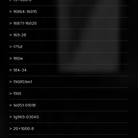
15×600-6
16864-16015
16871-16020
169-28
175d
180w
184-34
190859m1
190t
1e051-01018
1g969-03040
20×1000-8