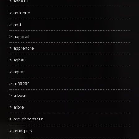
anneau
antenne
anti
appareil
apprendre
aqbau
aqua
ar85250
arbour
arbre
armlehnensatz
arnaques