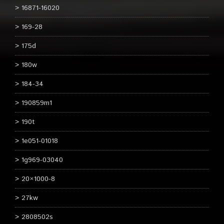
16871-16020
169-28
175d
180w
184-34
190859m1
190t
1e051-01018
1g969-03040
20×1000-8
27kw
2808502s