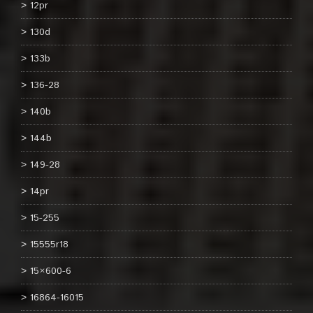
12pr
130d
133b
136-28
140b
144b
149-28
14pr
15-255
15555r18
15×600-6
16864-16015