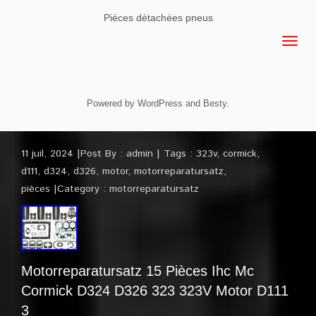
Pièces détachées pneus
Powered by
WordPress
and
Besty
.
11 juil, 2024
Post By :
admin
Tags :
323v
,
cormick
,
d111
,
d324
,
d326
,
motor
,
motorreparatursatz
,
pièces
Category :
motorreparatursatz
Motorreparatursatz 15 Pièces Ihc Mc
Cormick D324 D326 323 323V Motor D111
3