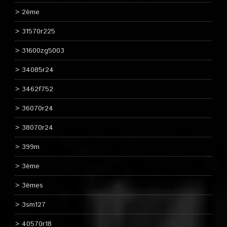
2ème
31570r225
31600zg5003
34085r24
3462f752
36070r24
38070r24
399m
3ème
3èmes
3sm127
40570r18