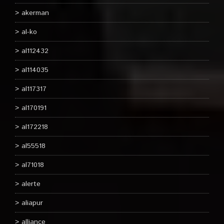
akerman
al-ko
al112432
al114035
al117317
al170191
al172218
al55518
al71018
alerte
aliapur
alliance