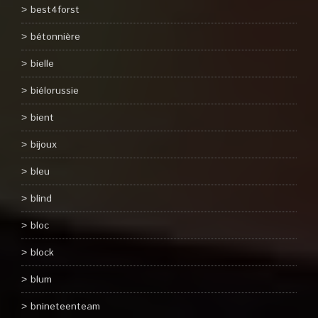
best4forst
bétonnière
bielle
biélorussie
bient
bijoux
bleu
blind
bloc
block
blum
bnineteenteam