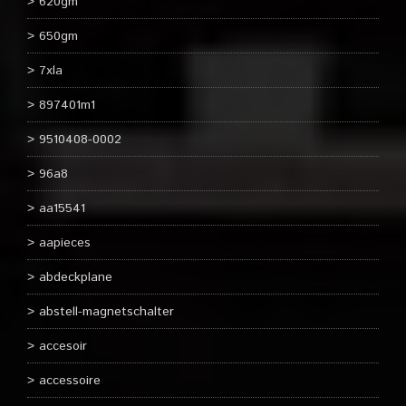
620gm
650gm
7xla
897401m1
9510408-0002
96a8
aa15541
aapieces
abdeckplane
abstell-magnetschalter
accesoir
accessoire