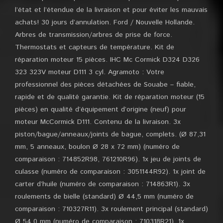
l’état et l’étendue de la livraison et pour éviter les mauvais
achats! 30 jours d’annulation. Ford / Nouvelle Hollande.
Arbres de transmission/arbres de prise de force.
Thermostats et capteurs de température. Kit de
réparation moteur 15 pièces. IHC Mc Cormick D324 D326
323 323V moteur D111 3 cyl. Agramoto : Votre
professionnel des pièces détachées de Souabe – fiable,
rapide et de qualité garantie. Kit de réparation moteur (15
pièces) en qualité d’équipement d’origine (neuf) pour
moteur McCormick D111. Contenu de la livraison. 3x
piston/bague/anneaux/joints de bague, complets. (Ø 87,31
mm, 5 anneaux, boulon Ø 28 x 72 mm) (numéro de
comparaison : 714852R98, 761210R96). 1x jeu de joints de
culasse (numéro de comparaison : 3051144R92). 1x joint de
carter d’huile (numéro de comparaison : 714863R1). 3x
roulements de bielle (standard) Ø 44,5 mm (numéro de
comparaison : 710327R11). 3x roulement principal (standard)
Ø 54,0 mm (numéro de comparaison : 710318R21). 1x