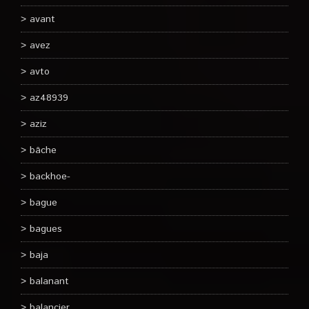
avant
avez
avto
az48939
aziz
bâche
backhoe-
bague
bagues
baja
balanant
balancier