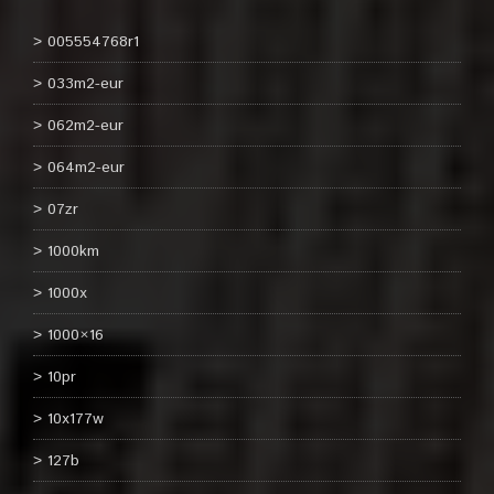
005554768r1
033m2-eur
062m2-eur
064m2-eur
07zr
1000km
1000x
1000×16
10pr
10x177w
127b