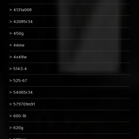
4131a068
42085r34
450g
4ème
4x48w
5143-4
525-67
54065r34
579701m91
600-16
620g