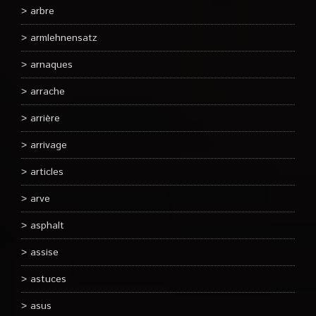
arbre
armlehnensatz
arnaques
arrache
arrière
arrivage
articles
arve
asphalt
assise
astuces
asus