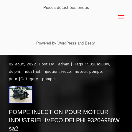
Pièces détachées pneus
Powered by
WordPress
and
Besty
.
02 août, 2022
Post By :
admin
Tags :
9320a980w
,
delphi
,
industriel
,
injection
,
iveco
,
moteur
,
pompe
,
pour
Category :
pompe
POMPE INJECTION POUR MOTEUR
INDUSTRIEL IVECO DELPHI 9320A980W
sa2