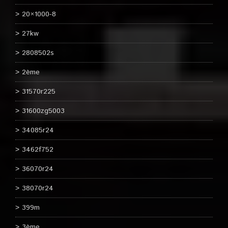
20×1000-8
27kw
2808502s
2ème
31570r225
31600zg5003
34085r24
3462f752
36070r24
38070r24
399m
3ème