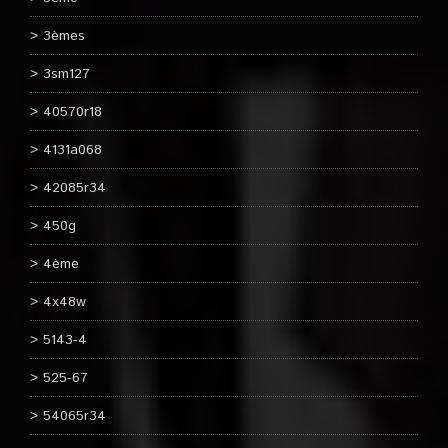
3èmes
3sm127
40570r18
4131a068
42085r34
450g
4ème
4x48w
5143-4
525-67
54065r34