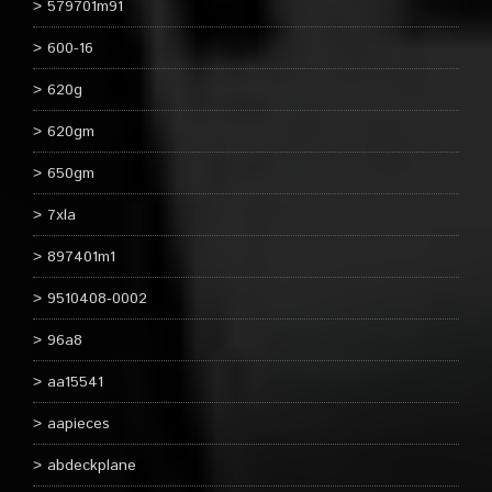
579701m91
600-16
620g
620gm
650gm
7xla
897401m1
9510408-0002
96a8
aa15541
aapieces
abdeckplane