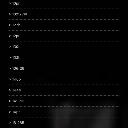
10pr
10x177w
127b
12pr
130d
133b
136-28
140b
144b
149-28
14pr
15-255