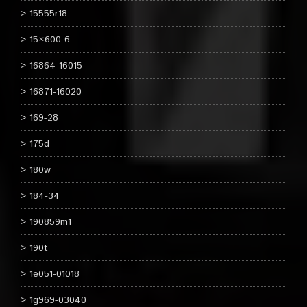
15555r18
15×600-6
16864-16015
16871-16020
169-28
175d
180w
184-34
190859m1
190t
1e051-01018
1g969-03040