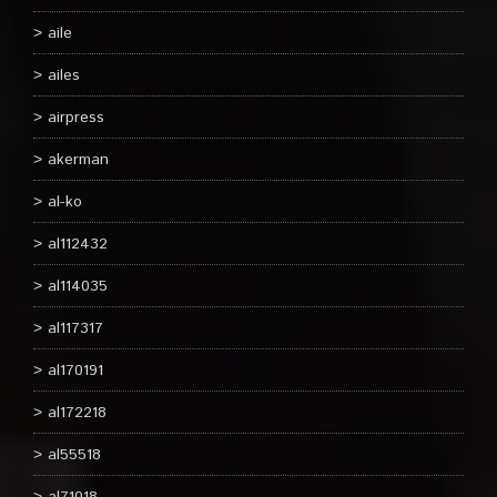
aile
ailes
airpress
akerman
al-ko
al112432
al114035
al117317
al170191
al172218
al55518