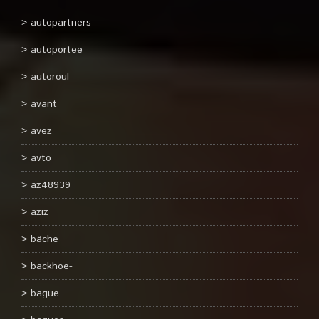
autopartners
autoportee
autoroul
avant
avez
avto
az48939
aziz
bâche
backhoe-
bague