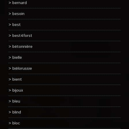
bernard
besoin
best
best4forst
bétonnière
bielle
biélorussie
bient
bijoux
bleu
blind
bloc