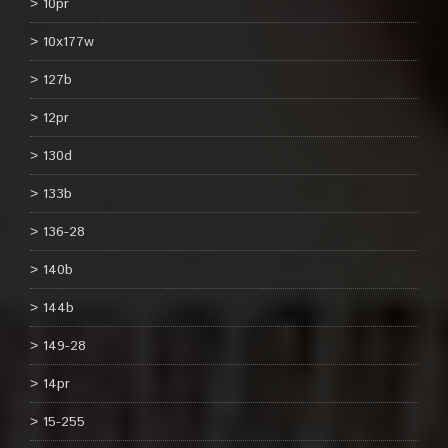
10pr
10x177w
127b
12pr
130d
133b
136-28
140b
144b
149-28
14pr
15-255