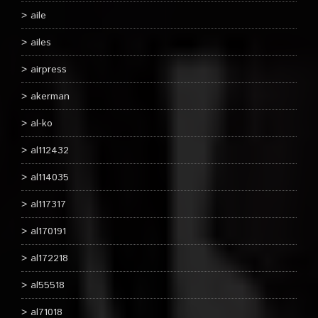
aile
ailes
airpress
akerman
al-ko
al112432
al114035
al117317
al170191
al172218
al55518
al71018