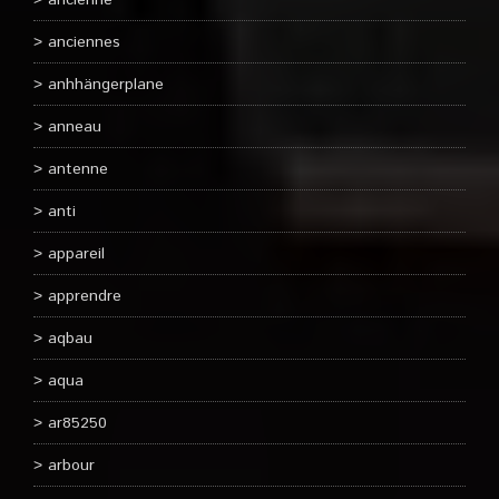
ancienne
anciennes
anhhängerplane
anneau
antenne
anti
appareil
apprendre
aqbau
aqua
ar85250
arbour