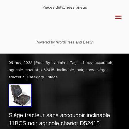
Pièces détachées pneus
Powered by
WordPress
and
Besty
.
09 nov, 2023
Post By :
admin
Tags :
11bcs
,
accoudoir
,
agricole
,
chariot
,
d52415
,
inclinable
,
noir
,
sans
,
siège
,
tracteur
Category :
siège
Siège tracteur sans accoudoir inclinable
11BCS noir agricole chariot D52415