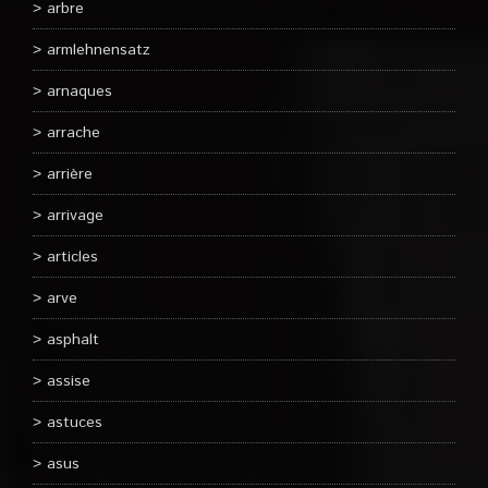
arbre
armlehnensatz
arnaques
arrache
arrière
arrivage
articles
arve
asphalt
assise
astuces
asus