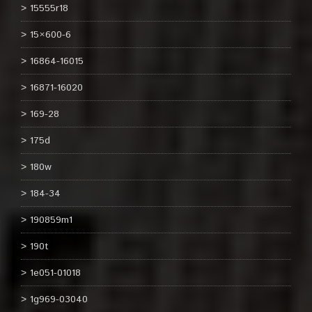
15555r18
15×600-6
16864-16015
16871-16020
169-28
175d
180w
184-34
190859m1
190t
1e051-01018
1g969-03040