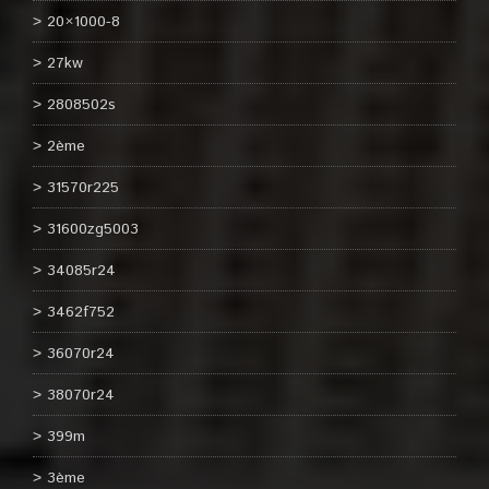
20×1000-8
27kw
2808502s
2ème
31570r225
31600zg5003
34085r24
3462f752
36070r24
38070r24
399m
3ème