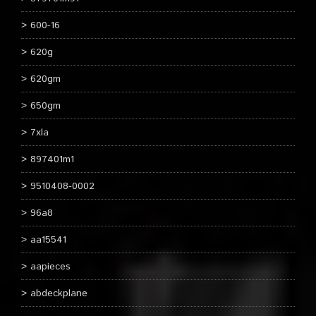
600-16
620g
620gm
650gm
7xla
897401m1
9510408-0002
96a8
aa15541
aapieces
abdeckplane