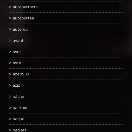
autopartners
autoportee
autoroul
avant
avez
avto
az48939
aziz
bâche
backhoe-
bague
bagues