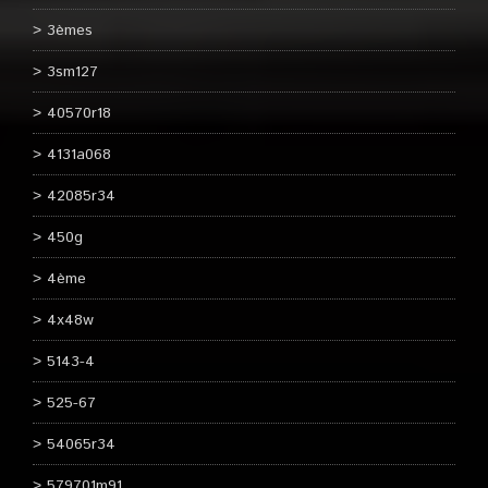
3èmes
3sm127
40570r18
4131a068
42085r34
450g
4ème
4x48w
5143-4
525-67
54065r34
579701m91