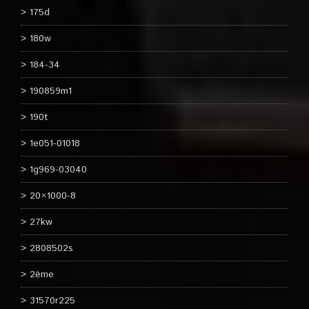
175d
180w
184-34
190859m1
190t
1e051-01018
1g969-03040
20×1000-8
27kw
2808502s
2ème
31570r225