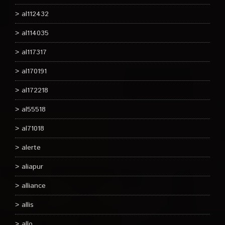
al112432
al114035
al117317
al170191
al172218
al55518
al71018
alerte
aliapur
alliance
allis
allo