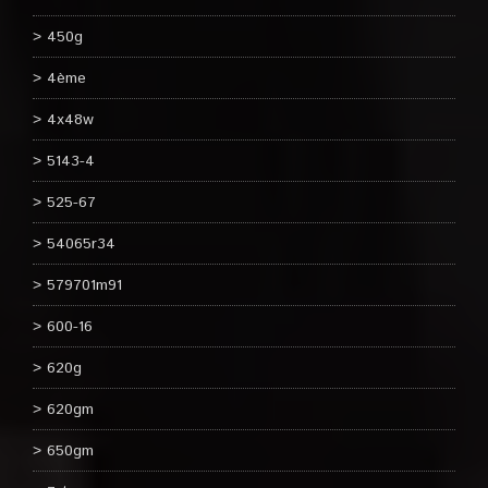
450g
4ème
4x48w
5143-4
525-67
54065r34
579701m91
600-16
620g
620gm
650gm