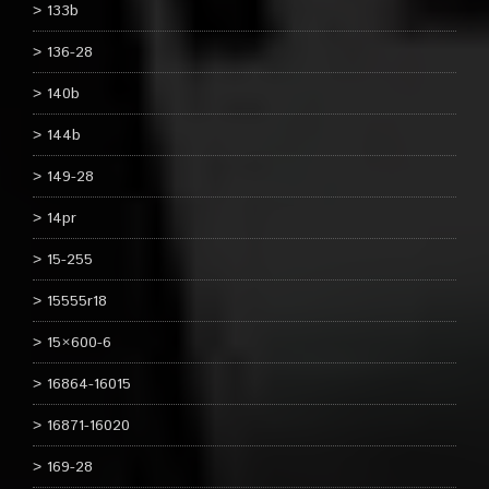
133b
136-28
140b
144b
149-28
14pr
15-255
15555r18
15×600-6
16864-16015
16871-16020
169-28