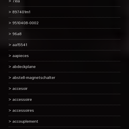
7xla
897401m1
9510408-0002
96a8
aa15541
aapieces
abdeckplane
abstell-magnetschalter
accesoir
accessoire
accessoires
accouplement