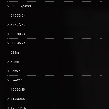
31600zg5003
34085r24
3462f752
36070r24
38070r24
399m
3ème
3èmes
3sm127
40570r18
4131a068
42085r34