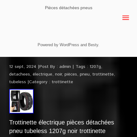
Pièces détachées pneus
Powered by
WordPress
and
Besty
.
12 sept, 2024
Post By :
admin
Tags :
1207g
,
detachees
,
électrique
,
noir
,
pièces
,
pneu
,
trottinette
,
tubeless
Category :
trottinette
Trottinette électrique pièces détachées
pneu tubeless 1207g noir trottinette