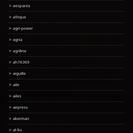
aespares
afrique
agri-power
agria
agriline
ah76369
aiguille
aile
ailes
airpress
akerman
al-ko