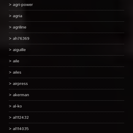
agri-power
agria
agriline
ah76369
aiguille
aile
ailes
airpress
akerman
al-ko
al112432
al114035