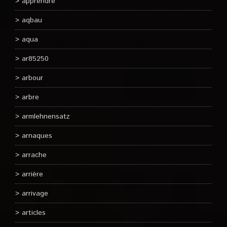
apprendre
aqbau
aqua
ar85250
arbour
arbre
armlehnensatz
arnaques
arrache
arrière
arrivage
articles