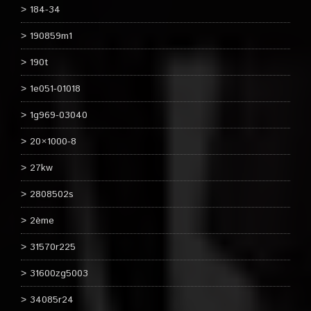
184-34
190859m1
190t
1e051-01018
1g969-03040
20×1000-8
27kw
2808502s
2ème
31570r225
31600zg5003
34085r24