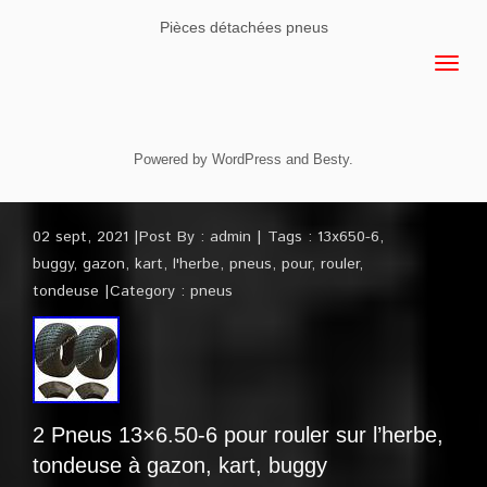
Pièces détachées pneus
Powered by
WordPress
and
Besty
.
02 sept, 2021
Post By :
admin
Tags :
13x650-6
,
buggy
,
gazon
,
kart
,
l'herbe
,
pneus
,
pour
,
rouler
,
tondeuse
Category :
pneus
2 Pneus 13×6.50-6 pour rouler sur l’herbe,
tondeuse à gazon, kart, buggy