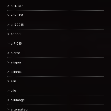
al117317
al170191
al172218
al55518
al71018
alerte
aliapur
alliance
allis
allo
allumage
alternateur