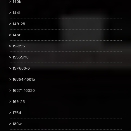
140b
144b
149-28
14pr
15-255
15555r18
15×600-6
16864-16015
16871-16020
169-28
175d
180w