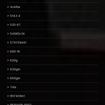
4x48w
5143-4
525-67
54065r34
579701m91
600-16
620g
620gm
650gm
7xla
897401m1