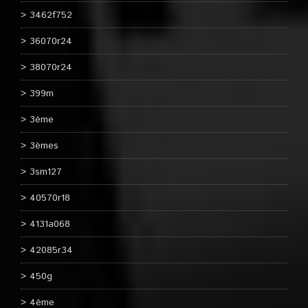
3462f752
36070r24
38070r24
399m
3ème
3èmes
3sm127
40570r18
4131a068
42085r34
450g
4ème