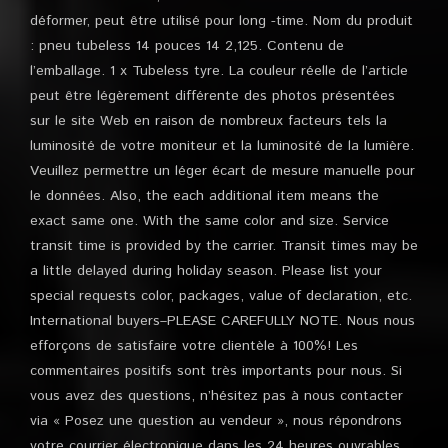
déformer, peut être utilisé pour long -time. Nom du produit
: pneu tubeless 14 pouces 14 2,125. Contenu de
l’emballage. 1 x Tubeless tyre. La couleur réelle de l’article
peut être légèrement différente des photos présentées
sur le site Web en raison de nombreux facteurs tels la
luminosité de votre moniteur et la luminosité de la lumière.
Veuillez permettre un léger écart de mesure manuelle pour
le données. Also, the each additional item means the
exact same one. With the same color and size. Service
transit time is provided by the carrier. Transit times may be
a little delayed during holiday season. Please list your
special requests color, packages, value of declaration, etc.
International buyers–PLEASE CAREFULLY NOTE. Nous nous
efforçons de satisfaire votre clientèle à 100%! Les
commentaires positifs sont très importants pour nous. Si
vous avez des questions, n’hésitez pas à nous contacter
via « Posez une question au vendeur », nous répondrons
votre courrier électronique dans les 24 heures ouvrables.