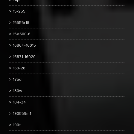
14pr
15-255
15555r18
15×600-6
16864-16015
16871-16020
169-28
175d
180w
184-34
190859m1
190t