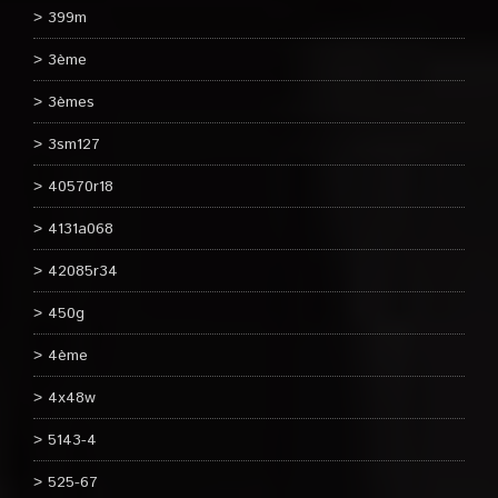
399m
3ème
3èmes
3sm127
40570r18
4131a068
42085r34
450g
4ème
4x48w
5143-4
525-67