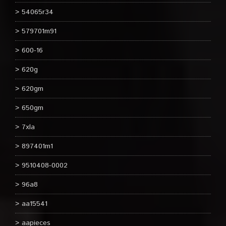
54065r34
579701m91
600-16
620g
620gm
650gm
7xla
897401m1
9510408-0002
96a8
aa15541
aapieces