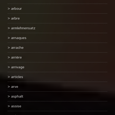
arbour
arbre
armlehnensatz
arnaques
arrache
arrière
arrivage
articles
arve
asphalt
assise