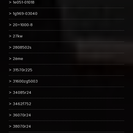
1e051-01018
1g969-03040
20×1000-8
27kw
2808502s
2ème
31570r225
31600zg5003
34085r24
3462f752
36070r24
38070r24