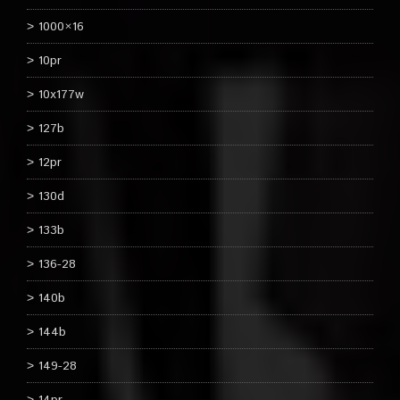
1000×16
10pr
10x177w
127b
12pr
130d
133b
136-28
140b
144b
149-28