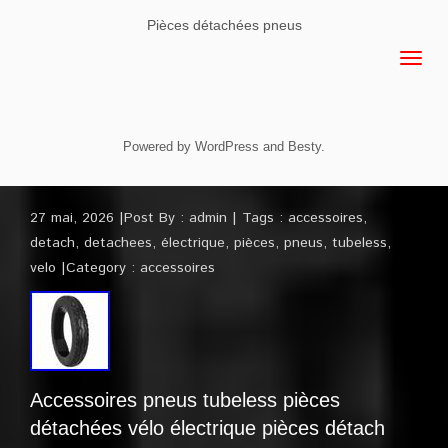
Pièces détachées pneus
Powered by
WordPress
and
Besty
.
27 mai, 2026
Post By :
admin
Tags :
accessoires
,
detach
,
detachees
,
électrique
,
pièces
,
pneus
,
tubeless
,
velo
Category :
accessoires
Accessoires pneus tubeless pièces
détachées vélo électrique pièces détach