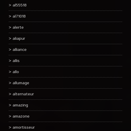
al55518
al71018
alerte
aliapur
alliance
allis
allo
allumage
alternateur
amazing
amazone
amortisseur