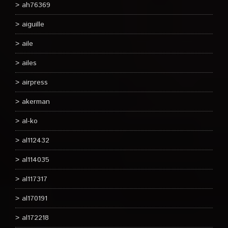
ah76369
aiguille
aile
ailes
airpress
akerman
al-ko
al112432
al114035
al117317
al170191
al172218