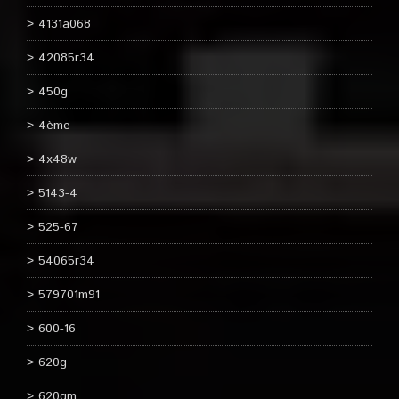
4131a068
42085r34
450g
4ème
4x48w
5143-4
525-67
54065r34
579701m91
600-16
620g
620gm