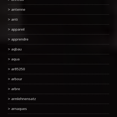
antenne
anti
appareil
apprendre
aqbau
aqua
ar85250
arbour
arbre
armlehnensatz
arnaques