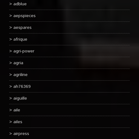
adblue
aepspieces
aespares
afrique
agri-power
agria
agriline
ah76369
aiguille
aile
ailes
airpress