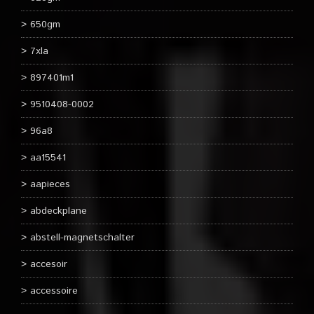
650gm
7xla
897401m1
9510408-0002
96a8
aa15541
aapieces
abdeckplane
abstell-magnetschalter
accesoir
accessoire