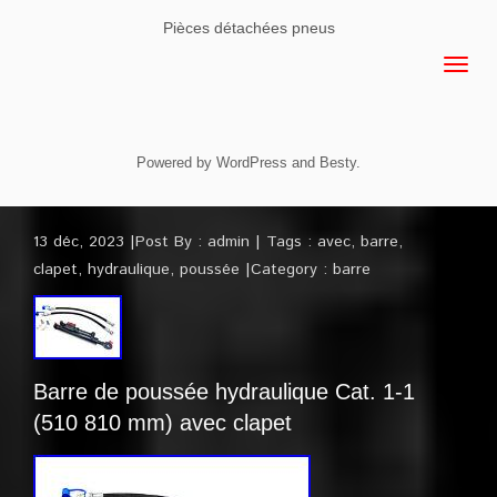
Pièces détachées pneus
Powered by
WordPress
and
Besty
.
13 déc, 2023
Post By :
admin
Tags :
avec
,
barre
,
clapet
,
hydraulique
,
poussée
Category :
barre
Barre de poussée hydraulique Cat. 1-1
(510 810 mm) avec clapet