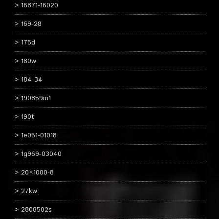
16871-16020
169-28
175d
180w
184-34
190859m1
190t
1e051-01018
1g969-03040
20×1000-8
27kw
2808502s