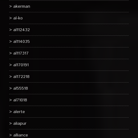
akerman
al-ko
al112432
al114035
al117317
al170191
al172218
al55518
al71018
alerte
aliapur
alliance