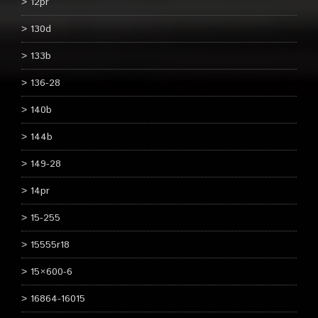
12pr
130d
133b
136-28
140b
144b
149-28
14pr
15-255
15555r18
15×600-6
16864-16015