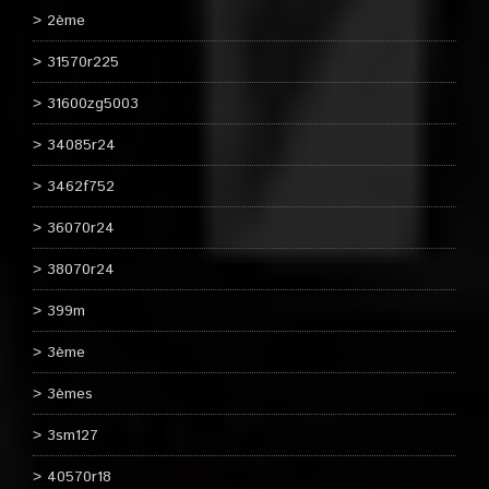
2ème
31570r225
31600zg5003
34085r24
3462f752
36070r24
38070r24
399m
3ème
3èmes
3sm127
40570r18