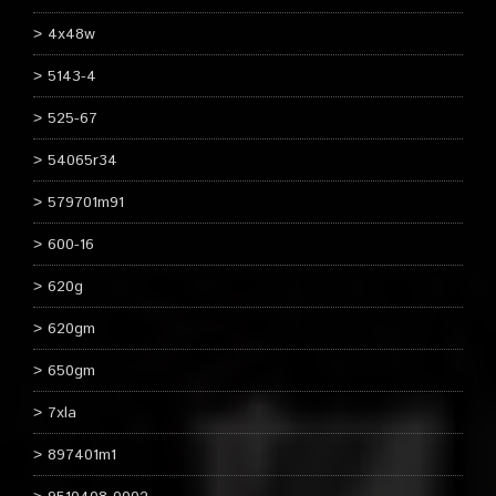
4x48w
5143-4
525-67
54065r34
579701m91
600-16
620g
620gm
650gm
7xla
897401m1