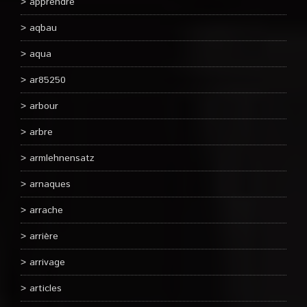
apprendre
aqbau
aqua
ar85250
arbour
arbre
armlehnensatz
arnaques
arrache
arrière
arrivage
articles