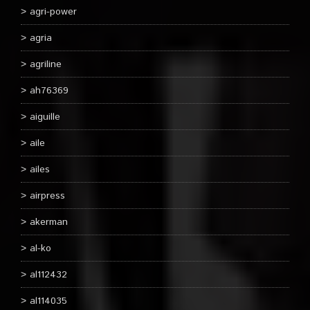
agri-power
agria
agriline
ah76369
aiguille
aile
ailes
airpress
akerman
al-ko
al112432
al114035