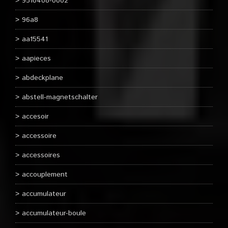
9510408-0002
96a8
aa15541
aapieces
abdeckplane
abstell-magnetschalter
accesoir
accessoire
accessoires
accouplement
accumulateur
accumulateur-boule