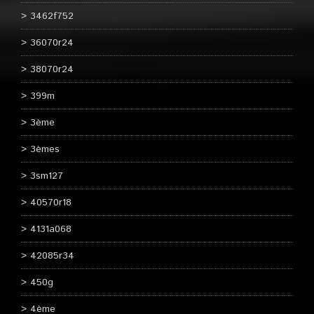
3462f752
36070r24
38070r24
399m
3ème
3èmes
3sm127
40570r18
4131a068
42085r34
450g
4ème