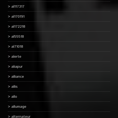
al117317
al170191
al172218
al55518
al71018
alerte
aliapur
alliance
allis
allo
allumage
alternateur