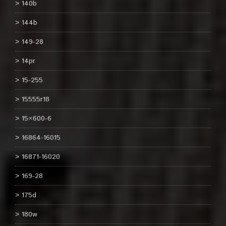
140b
144b
149-28
14pr
15-255
15555r18
15×600-6
16864-16015
16871-16020
169-28
175d
180w