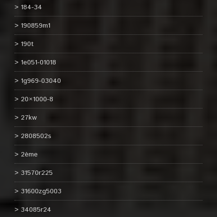
184-34
190859m1
190t
1e051-01018
1g969-03040
20×1000-8
27kw
2808502s
2ème
31570r225
31600zg5003
34085r24