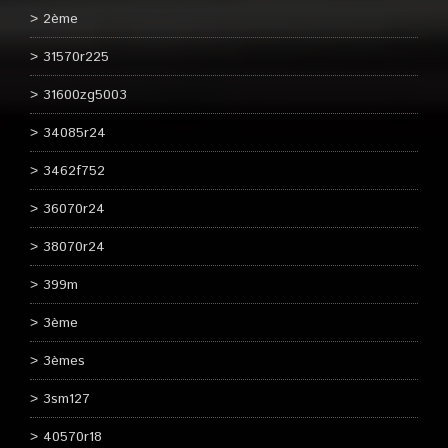
2ème
31570r225
31600zg5003
34085r24
3462f752
36070r24
38070r24
399m
3ème
3èmes
3sm127
40570r18