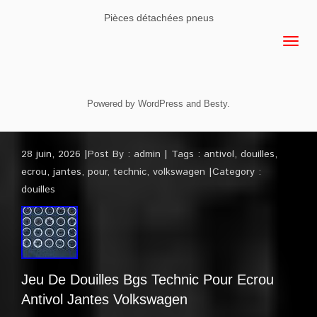
Pièces détachées pneus
Powered by
WordPress
and
Besty
.
28 juin, 2026
Post By :
admin
Tags :
antivol
,
douilles
,
ecrou
,
jantes
,
pour
,
technic
,
volkswagen
Category :
douilles
Jeu De Douilles Bgs Technic Pour Ecrou
Antivol Jantes Volkswagen