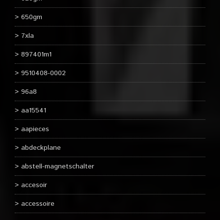
650gm
7xla
897401m1
9510408-0002
96a8
aa15541
aapieces
abdeckplane
abstell-magnetschalter
accesoir
accessoire