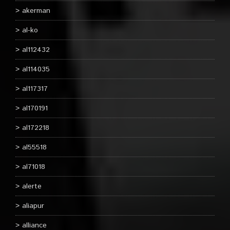
akerman
al-ko
al112432
al114035
al117317
al170191
al172218
al55518
al71018
alerte
aliapur
alliance