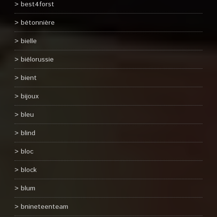
best4forst
bétonnière
bielle
biélorussie
bient
bijoux
bleu
blind
bloc
block
blum
bnineteenteam