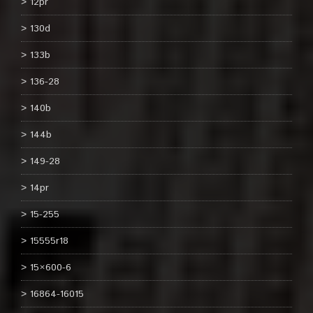
12pr
130d
133b
136-28
140b
144b
149-28
14pr
15-255
15555r18
15×600-6
16864-16015