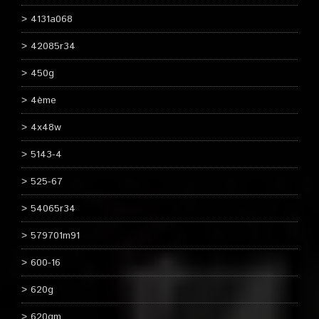
4131a068
42085r34
450g
4ème
4x48w
5143-4
525-67
54065r34
579701m91
600-16
620g
620gm