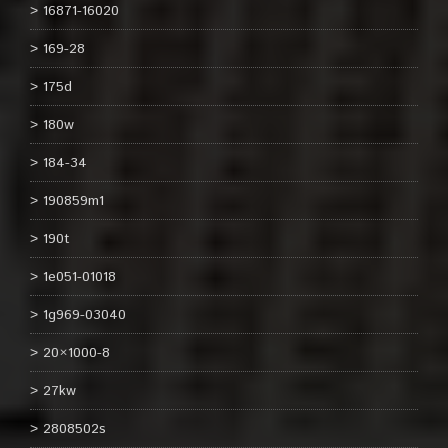
16871-16020
169-28
175d
180w
184-34
190859m1
190t
1e051-01018
1g969-03040
20×1000-8
27kw
2808502s