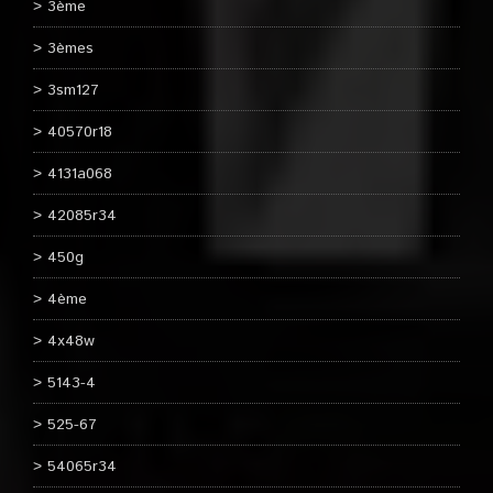
3ème
3èmes
3sm127
40570r18
4131a068
42085r34
450g
4ème
4x48w
5143-4
525-67
54065r34