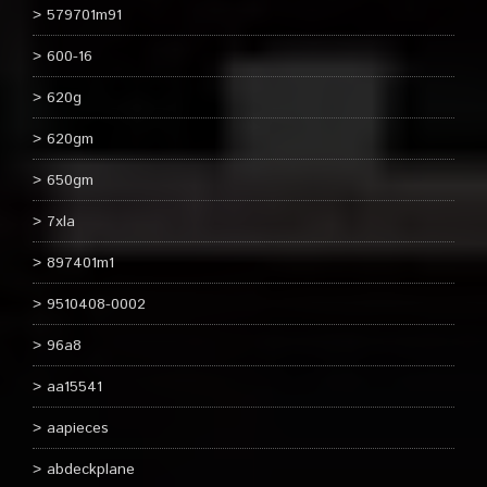
579701m91
600-16
620g
620gm
650gm
7xla
897401m1
9510408-0002
96a8
aa15541
aapieces
abdeckplane