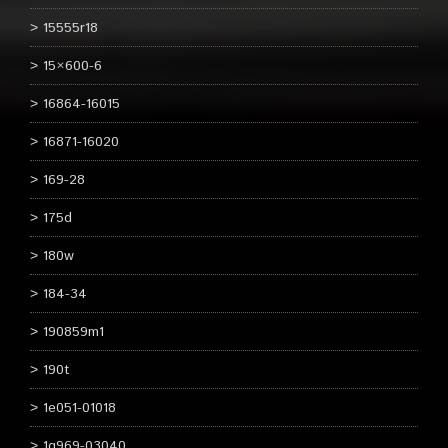
15555r18
15×600-6
16864-16015
16871-16020
169-28
175d
180w
184-34
190859m1
190t
1e051-01018
1g969-03040