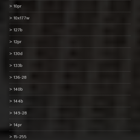
10pr
10x177w
127b
12pr
130d
133b
136-28
140b
144b
149-28
14pr
15-255