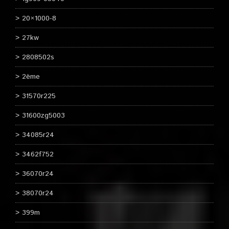
20×1000-8
27kw
2808502s
2ème
31570r225
31600zg5003
34085r24
3462f752
36070r24
38070r24
399m