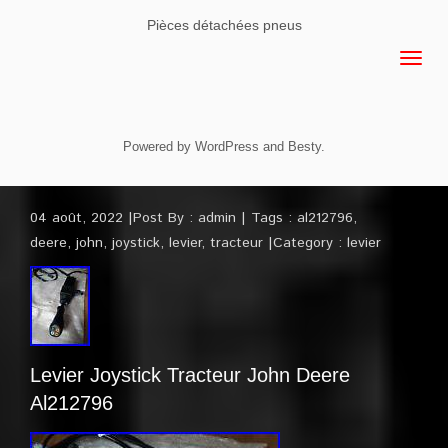
Pièces détachées pneus
Powered by
WordPress
and
Besty
.
04 août, 2022
Post By :
admin
Tags :
al212796
,
deere
,
john
,
joystick
,
levier
,
tracteur
Category :
levier
Levier Joystick Tracteur John Deere
Al212796