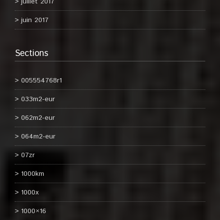
juillet 2017
juin 2017
Sections
005554768r1
033m2-eur
062m2-eur
064m2-eur
07zr
1000km
1000x
1000×16