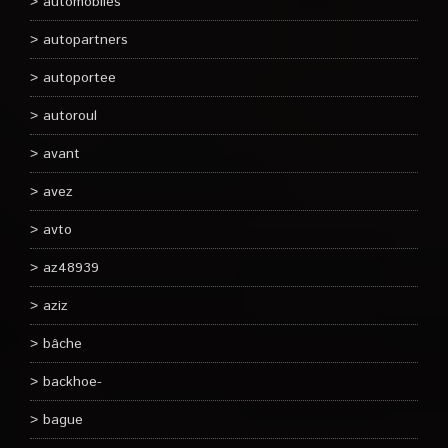
automobiles
autopartners
autoportee
autoroul
avant
avez
avto
az48939
aziz
bâche
backhoe-
bague