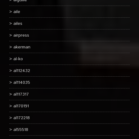
aiguille
aile
ailes
airpress
akerman
al-ko
al112432
al114035
al117317
al170191
al172218
al55518