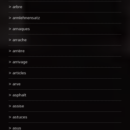
arbre
armlehnensatz
arnaques
arrache
arrière
arrivage
articles
arve
asphalt
assise
astuces
asus